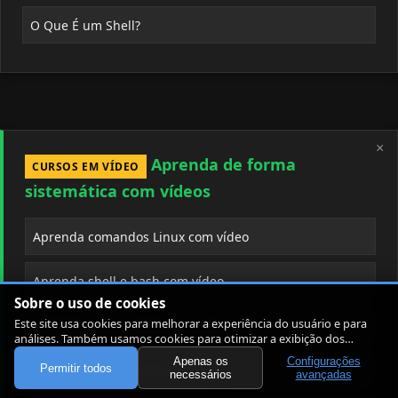
O Que É um Shell?
×
Aprenda de forma
CURSOS EM VÍDEO
sistemática com vídeos
Aprenda comandos Linux com vídeo
Aprenda shell e bash com vídeo
Sobre o uso de cookies
Este site usa cookies para melhorar a experiência do usuário e para
Aprenda Git e controle de versão
análises. Também usamos cookies para otimizar a exibição dos
artigos.
Apenas os
Configurações
Permitir todos
Aprenda Docker desde o início
necessários
avançadas