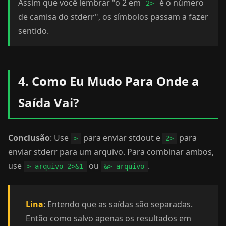
Assim que você lembrar "o 2 em
é o número
2>
de camisa do stderr", os símbolos passam a fazer
sentido.
4. Como Eu Mudo Para Onde a
Saída Vai?
Conclusão
: Use
para enviar stdout e
para
>
2>
enviar stderr para um arquivo. Para combinar ambos,
use
ou
.
> arquivo 2>&1
&> arquivo
Lina
: Entendo que as saídas são separadas.
Então como salvo apenas os resultados em