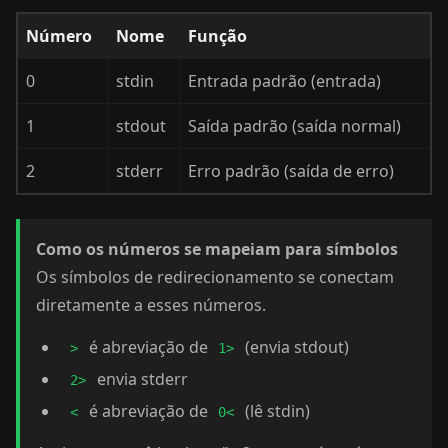
Número
Nome
Função
0
stdin
Entrada padrão (entrada)
1
stdout
Saída padrão (saída normal)
2
stderr
Erro padrão (saída de erro)
Como os números se mapeiam para símbolos
Os símbolos de redirecionamento se conectam
diretamente a esses números.
é abreviação de
(envia stdout)
>
1>
envia stderr
2>
é abreviação de
(lê stdin)
<
0<