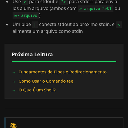
Use
para stdout e
para stderr para enviá-
>
2>
los a um arquivo (ambos com
ou
> arquivo 2>&1
)
&> arquivo
Um pipe
conecta stdout ao próximo stdin, e
|
<
alimenta um arquivo como stdin
Próxima Leitura
Fundamentos de Pipes e Redirecionamento
Como Usar o Comando tee
O Que É um Shell?
📚