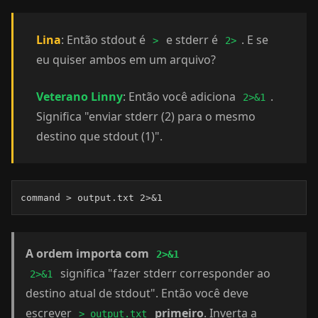
Lina
: Então stdout é
e stderr é
. E se
>
2>
eu quiser ambos em um arquivo?
Veterano Linny
: Então você adiciona
.
2>&1
Significa "enviar stderr (2) para o mesmo
destino que stdout (1)".
command > output.txt 2>&1
A ordem importa com
2>&1
significa "fazer stderr corresponder ao
2>&1
destino atual de stdout". Então você deve
escrever
primeiro
. Inverta a
> output.txt