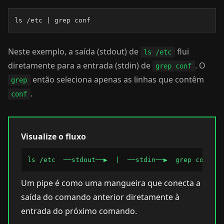
ls /etc | grep conf
Neste exemplo, a saída (stdout) de
flui
ls /etc
diretamente para a entrada (stdin) de
. O
grep conf
então seleciona apenas as linhas que contêm
grep
.
conf
Visualize o fluxo
ls /etc  ──stdout──▶  |  ──stdin──▶  grep conf  ─
Um pipe é como uma mangueira que conecta a
saída do comando anterior diretamente à
entrada do próximo comando.