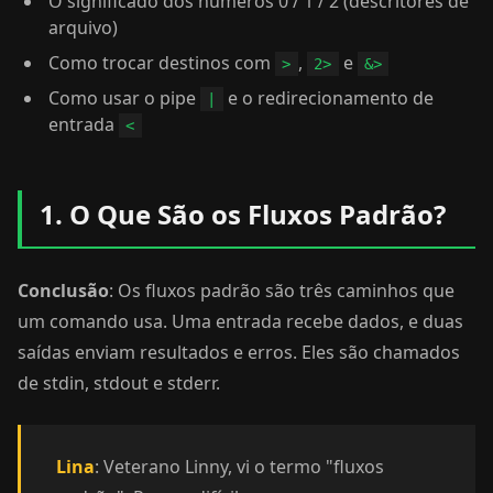
O significado dos números 0 / 1 / 2 (descritores de
arquivo)
Como trocar destinos com
,
e
>
2>
&>
Como usar o pipe
e o redirecionamento de
|
entrada
<
1. O Que São os Fluxos Padrão?
Conclusão
: Os fluxos padrão são três caminhos que
um comando usa. Uma entrada recebe dados, e duas
saídas enviam resultados e erros. Eles são chamados
de stdin, stdout e stderr.
Lina
: Veterano Linny, vi o termo "fluxos