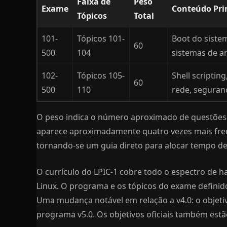
Faixa de
Peso
Exame
Conteúdo Pri
Tópicos
Total
101-
Tópicos 101-
Boot do siste
60
500
104
sistemas de a
102-
Tópicos 105-
Shell scriptin
60
500
110
rede, seguran
O peso indica o número aproximado de questões o
aparece aproximadamente quatro vezes mais fre
tornando-se um guia direto para alocar tempo de
O currículo do LPIC-1 cobre todo o espectro de h
Linux. O programa e os tópicos do exame definidos
Uma mudança notável em relação a v4.0: o objeti
programa v5.0. Os objetivos oficiais também estã