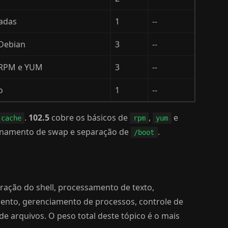
hadas
1
--
Debian
3
--
 RPM e YUM
3
--
o
1
--
.
102.5
cobre os básicos de
,
e
-cache
rpm
yum
onamento de swap e separação de
.
/boot
ação do shell, processamento de texto,
ento, gerenciamento de processos, controle de
de arquivos. O peso total deste tópico é o mais