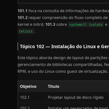
101.1
foca na consulta de informações de hardwa
101.2
requer compreensão do fluxo completo de b
kernel e initrd.
101.3
cobre
e
systemctl isolate
.
telinit
Tópico 102 — Instalação do Linux e Ge
Este tópico aborda design de layout de partições 
gerenciamento de bibliotecas compartilhadas, f
RPM, e uso do Linux como guest de virtualização.
Objetivo
Título
102.1
Projetar layout de disco rígido
102.2
Instalar um gerenciador de boot