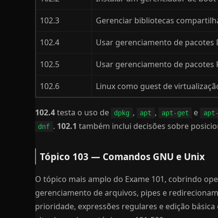
102.3
Gerenciar bibliotecas compartil
102.4
Usar gerenciamento de pacotes 
102.5
Usar gerenciamento de pacotes
102.6
Linux como guest de virtualizaçã
102.4
testa o uso de
,
,
e
dpkg
apt
apt-get
apt
.
102.1
também inclui decisões sobre posici
dnf
Tópico 103 — Comandos GNU e Unix
O tópico mais amplo do Exame 101, cobrindo oper
gerenciamento de arquivos, pipes e redirecionam
prioridade, expressões regulares e edição básica 