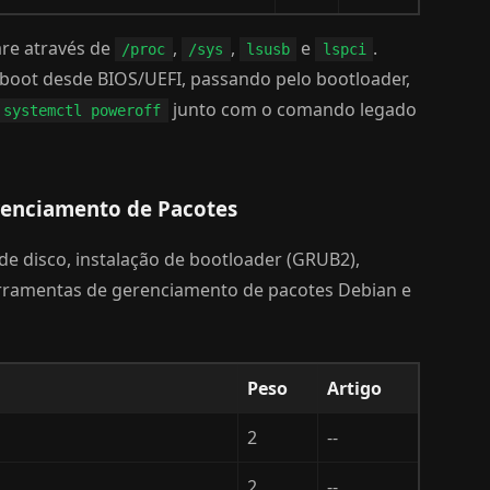
re através de
,
,
e
.
/proc
/sys
lsusb
lspci
oot desde BIOS/UEFI, passando pelo bootloader,
junto com o comando legado
systemctl poweroff
renciamento de Pacotes
de disco, instalação de bootloader (GRUB2),
erramentas de gerenciamento de pacotes Debian e
Peso
Artigo
2
--
2
--