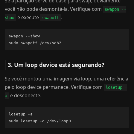
Se a partição serve de base para swap, obviamente
você não pode desmontá-la. Verifique com
swapon --
e execute
.
show
swapoff
swapon --show

sudo swapoff /dev/sdb2
3. Um loop device está segurando?
Se você montou uma imagem via loop, uma referência
pelo loop device permanece. Verifique com
losetup -
e desconecte.
a
losetup -a

sudo losetup -d /dev/loop0