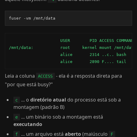
fuser -vm /mnt/data
                     USER        PID ACCESS COMMAND

/mnt/data:           root     kernel mount /mnt/data

                     alice       2314 ..c.. bash

                     alice       2890 F.... tail
Leia a coluna
- ela é a resposta direta para
ACCESS
"por que está busy?"
... o
diretório atual
do processo está sob a
c
montagem (padrão B)
... um binário sob a montagem está
e
executando
... um arquivo está
aberto
(maiúsculo
f
F