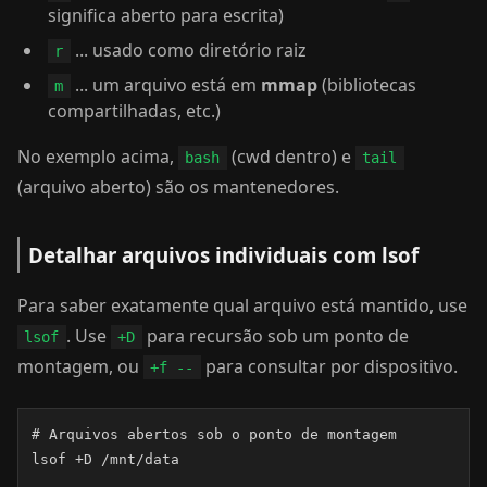
significa aberto para escrita)
... usado como diretório raiz
r
... um arquivo está em
mmap
(bibliotecas
m
compartilhadas, etc.)
No exemplo acima,
(cwd dentro) e
bash
tail
(arquivo aberto) são os mantenedores.
Detalhar arquivos individuais com lsof
Para saber exatamente qual arquivo está mantido, use
. Use
para recursão sob um ponto de
lsof
+D
montagem, ou
para consultar por dispositivo.
+f --
# Arquivos abertos sob o ponto de montagem

lsof +D /mnt/data
