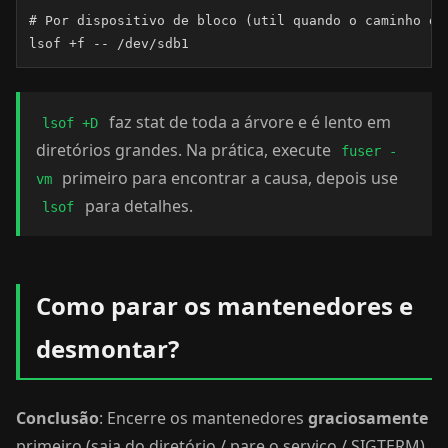
# Por dispositivo de bloco (util quando o caminho do
lsof +f -- /dev/sdb1
faz stat de toda a árvore e é lento em
lsof +D
diretórios grandes. Na prática, execute
fuser -
primeiro para encontrar a causa, depois use
vm
para detalhes.
lsof
Como parar os mantenedores e
desmontar?
Conclusão
: Encerre os mantenedores
graciosamente
primeiro (saia do diretório / pare o serviço / SIGTERM),