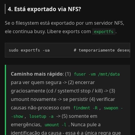
4. Está exportado via NFS?
Se o filesystem está exportado por um servidor NFS,
ele continua busy. Libere exports com
.
exportfs
sudo exportfs -ua          # temporariamente desexpo
Caminho mais rápido
: (1)
fuser -vm /mnt/data
para ver quem segura -> (2) encerrar
graciosamente (cd / systemctl stop / kill) -> (3)
umount novamente -> se persistir (4) verificar
causas não-processo com
,
findmnt -R
swapon -
,
-> (5) somente em
-show
losetup -a
emergências,
. Nunca pule a
umount -l
identificação da causa - essa é a única regra que