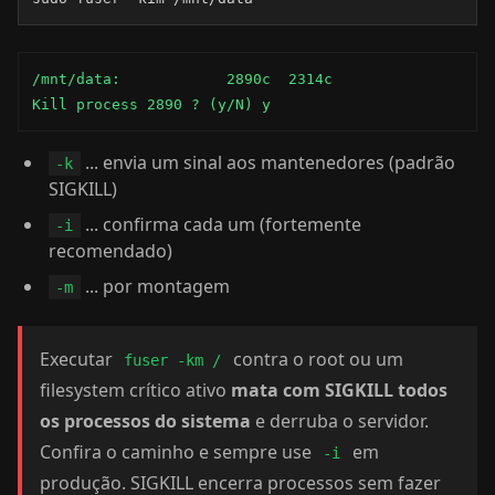
/mnt/data:            2890c  2314c

Kill process 2890 ? (y/N) y
... envia um sinal aos mantenedores (padrão
-k
SIGKILL)
... confirma cada um (fortemente
-i
recomendado)
... por montagem
-m
Executar
contra o root ou um
fuser -km /
filesystem crítico ativo
mata com SIGKILL todos
os processos do sistema
e derruba o servidor.
Confira o caminho e sempre use
em
-i
produção. SIGKILL encerra processos sem fazer