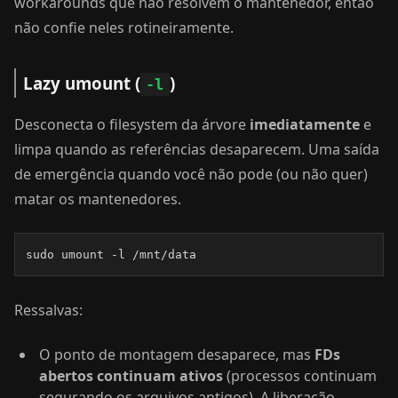
workarounds que não resolvem o mantenedor, então
não confie neles rotineiramente.
Lazy umount (
)
-l
Desconecta o filesystem da árvore
imediatamente
e
limpa quando as referências desaparecem. Uma saída
de emergência quando você não pode (ou não quer)
matar os mantenedores.
sudo umount -l /mnt/data
Ressalvas:
O ponto de montagem desaparece, mas
FDs
abertos continuam ativos
(processos continuam
segurando os arquivos antigos). A liberação