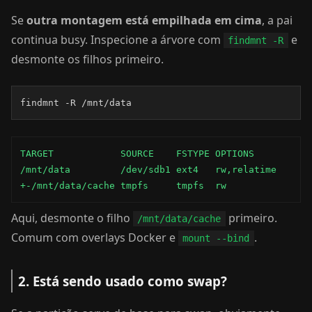
Se
outra montagem está empilhada em cima
, a pai
continua busy. Inspecione a árvore com
e
findmnt -R
desmonte os filhos primeiro.
findmnt -R /mnt/data
TARGET            SOURCE    FSTYPE OPTIONS

/mnt/data         /dev/sdb1 ext4   rw,relatime

+-/mnt/data/cache tmpfs     tmpfs  rw
Aqui, desmonte o filho
primeiro.
/mnt/data/cache
Comum com overlays Docker e
.
mount --bind
2. Está sendo usado como swap?