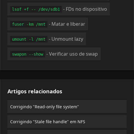
- FDs no dispositivo
lsof +f -- /dev/sdb1
- Matar e liberar
fuser -km /mnt
- Unmount lazy
umount -l /mnt
- Verificar uso de swap
swapon --show
Artigos relacionados
Corrigindo "Read-only file system"
Corrigindo "Stale file handle" em NFS