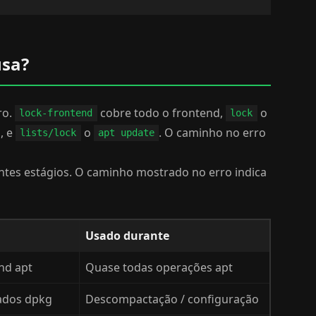
usa?
ro.
cobre todo o frontend,
o
lock-frontend
lock
, e
o
. O caminho no erro
lists/lock
apt update
entes estágios. O caminho mostrado no erro indica
Usado durante
nd apt
Quase todas operações apt
ados dpkg
Descompactação / configuração