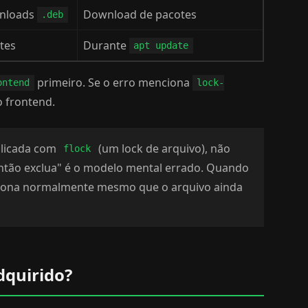
wnloads
Download de pacotes
.deb
otes
Durante
apt update
primeiro. Se o erro menciona
ontend
lock-
o frontend.
aplicada com
(um lock de arquivo), não
flock
 então exclua" é o modelo mental errado. Quando
nciona normalmente mesmo que o arquivo ainda
dquirido?