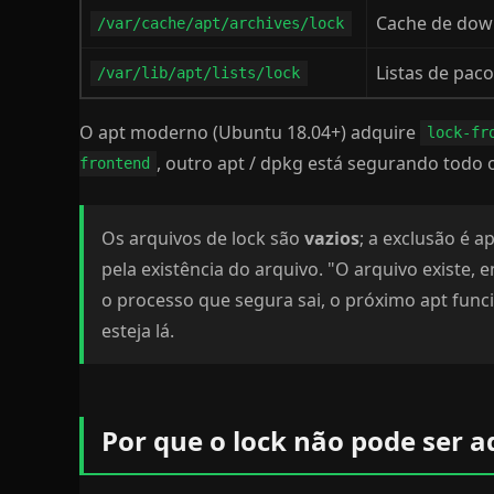
Cache de do
/var/cache/apt/archives/lock
Listas de pac
/var/lib/apt/lists/lock
O apt moderno (Ubuntu 18.04+) adquire
lock-fr
, outro apt / dpkg está segurando todo 
frontend
Os arquivos de lock são
vazios
; a exclusão é 
pela existência do arquivo. "O arquivo existe,
o processo que segura sai, o próximo apt fu
esteja lá.
Por que o lock não pode ser a