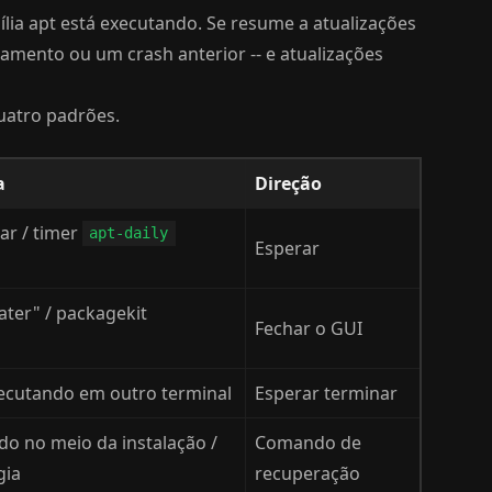
ília apt está executando. Se resume a atualizações
çamento ou um crash anterior -- e atualizações
uatro padrões.
a
Direção
ar / timer
apt-daily
Esperar
ter" / packagekit
Fechar o GUI
ecutando em outro terminal
Esperar terminar
do no meio da instalação /
Comando de
gia
recuperação