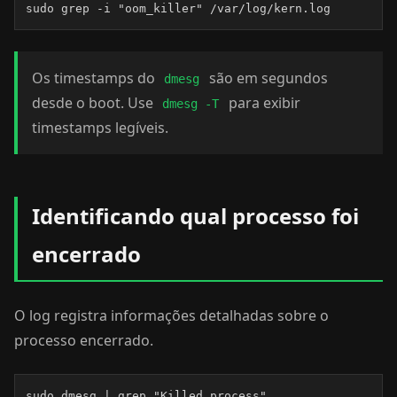
sudo grep -i "oom_killer" /var/log/kern.log
Os timestamps do
são em segundos
dmesg
desde o boot. Use
para exibir
dmesg -T
timestamps legíveis.
Identificando qual processo foi
encerrado
O log registra informações detalhadas sobre o
processo encerrado.
sudo dmesg | grep "Killed process"