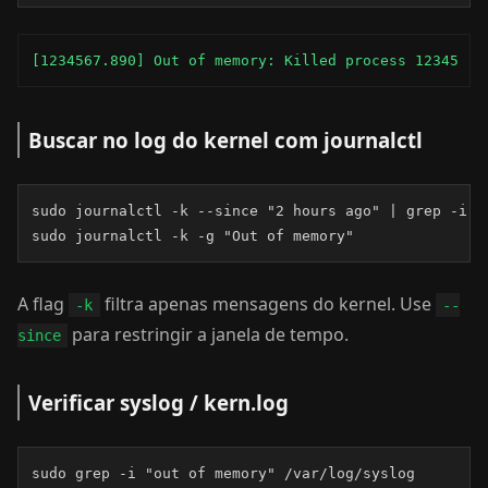
[1234567.890] Out of memory: Killed process 12345 (n
Buscar no log do kernel com journalctl
sudo journalctl -k --since "2 hours ago" | grep -i oo
sudo journalctl -k -g "Out of memory"
A flag
filtra apenas mensagens do kernel. Use
-k
--
para restringir a janela de tempo.
since
Verificar syslog / kern.log
sudo grep -i "out of memory" /var/log/syslog
