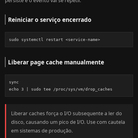
persiste e o evento vai se repetir.
Reiniciar o serviço encerrado
sudo systemctl restart <service-name>
Liberar page cache manualmente
sync

echo 3 | sudo tee /proc/sys/vm/drop_caches
Liberar caches força o I/O subsequente a ler do
disco, causando um pico de I/O. Use com cautela
em sistemas de produção.