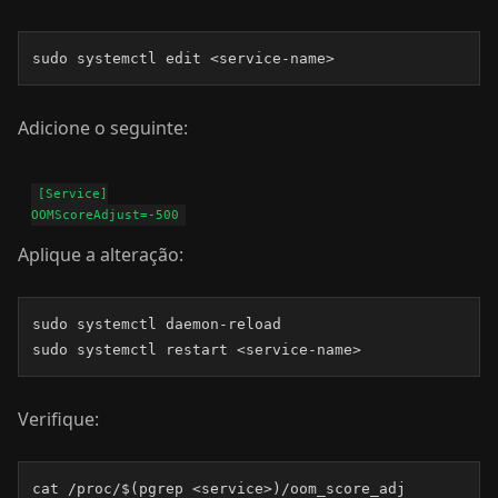
sudo systemctl edit <service-name>
Adicione o seguinte:
[Service]

Aplique a alteração:
sudo systemctl daemon-reload

sudo systemctl restart <service-name>
Verifique:
cat /proc/$(pgrep <service>)/oom_score_adj