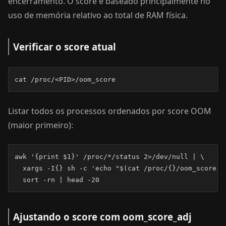
encerramento. O score é baseado principalmente no
uso de memória relativo ao total de RAM física.
Verificar o score atual
cat /proc/<PID>/oom_score
Listar todos os processos ordenados por score OOM
(maior primeiro):
awk '{print $1}' /proc/*/status 2>/dev/null | \

  xargs -I{} sh -c 'echo "$(cat /proc/{}/oom_score 2
  sort -rn | head -20
Ajustando o score com oom_score_adj