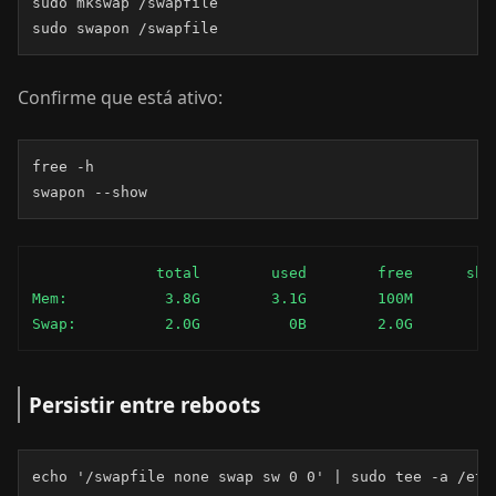
sudo mkswap /swapfile

sudo swapon /swapfile
Confirme que está ativo:
free -h

swapon --show
              total        used        free      shar
Mem:           3.8G        3.1G        100M         5
Swap:          2.0G          0B        2.0G
Persistir entre reboots
echo '/swapfile none swap sw 0 0' | sudo tee -a /etc