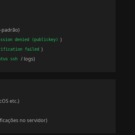
o-padrão)
)
ission denied (publickey)
)
rification failed
/ logs)
atus ssh
cOS etc.)
ficações no servidor)