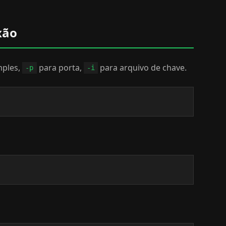
xão
mples,
para porta,
para arquivo de chave.
-p
-i