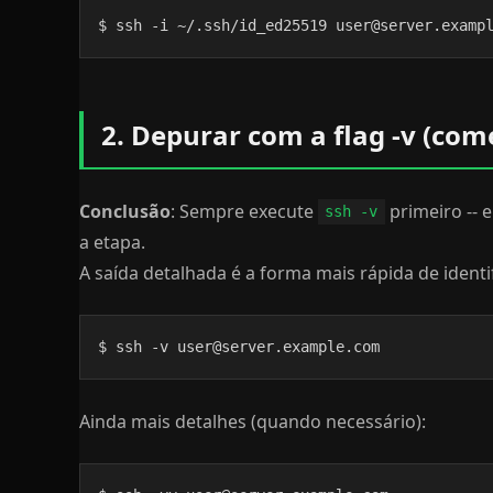
$ ssh -i ~/.ssh/id_ed25519 user@server.examp
2. Depurar com a flag -v (com
Conclusão
: Sempre execute
primeiro -- 
ssh -v
a etapa.
A saída detalhada é a forma mais rápida de identi
$ ssh -v user@server.example.com
Ainda mais detalhes (quando necessário):