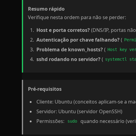
Resumo rápido
Verifique nesta ordem para não se perder:
Host e porta corretos?
(DNS/IP, portas nã
Autenticação por chave falhando?
(
Perm
Problema de known_hosts?
(
Host key ve
sshd rodando no servidor?
(
systemctl st
Pré-requisitos
Cliente: Ubuntu (conceitos aplicam-se a ma
Servidor: Ubuntu (servidor OpenSSH)
Permissões:
quando necessário (veri
sudo