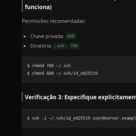
funciona)
Permissões recomendadas:
Chave privada:
600
Diretório
:
.ssh
700
$ chmod 700 ~/.ssh

$ chmod 600 ~/.ssh/id_ed25519
Verificação 3: Especifique explicitamen
$ ssh -i ~/.ssh/id_ed25519 user@server.examp