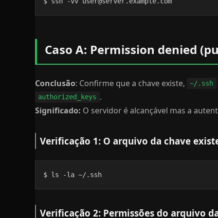
$ ssh -vv user@server.example.com
Caso A: Permission denied (pu
Conclusão
: Confirme que a chave existe,
~/.ssh
.
authorized_keys
Significado:
O servidor é alcançável mas a autent
Verificação 1: O arquivo da chave exist
$ ls -la ~/.ssh
Verificação 2: Permissões do arquivo d