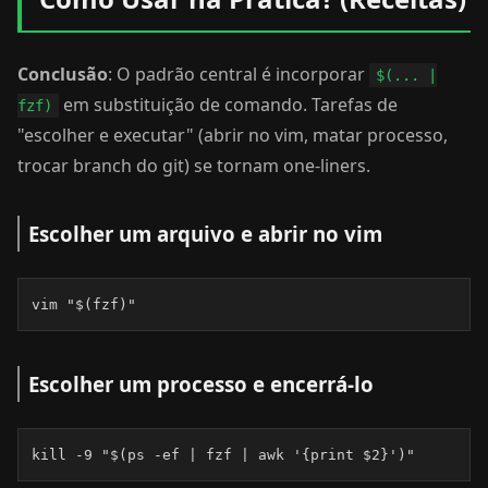
Conclusão
: O padrão central é incorporar
$(... |
em substituição de comando. Tarefas de
fzf)
"escolher e executar" (abrir no vim, matar processo,
trocar branch do git) se tornam one-liners.
Escolher um arquivo e abrir no vim
vim "$(fzf)"
Escolher um processo e encerrá-lo
kill -9 "$(ps -ef | fzf | awk '{print $2}')"