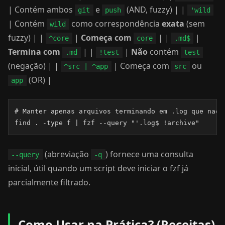
| Contém ambos
e
(AND, fuzzy) | |
git
push
'wild
| Contém
como correspondência
exata
(sem
wild
fuzzy) | |
|
Começa com
| |
|
^core
core
.md$
Termina com
| |
|
Não
contém
.md
!test
test
(negação) | |
| Começa com
ou
^src | ^app
src
(OR) |
app
# Manter apenas arquivos terminando em .log que nao c
find . -type f | fzf --query "'.log$ !archive"
(abreviação
) fornece uma consulta
--query
-q
inicial, útil quando um script deve iniciar o fzf já
parcialmente filtrado.
Como Usar na Prática? (Receitas)