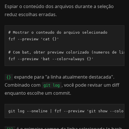
Espiar o conteúdo dos arquivos durante a seleção
reduz escolhas erradas.
# Mostrar o conteudo do arquivo selecionado

fzf --preview 'cat {}'

# Com bat, obter preview colorizado (numeros de linha
fzf --preview 'bat --color=always {}'
expande para "a linha atualmente destacada".
{}
Combinado com
, você pode revisar um diff
git log
enquanto escolhe um commit.
git log --oneline | fzf --preview 'git show --color=