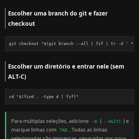
Escolher uma branch do git e fazer
checkout
git checkout "$(git branch --all | fzf | tr -d ' *')
Escolher um diretório e entrar nele (sem
ALT-C)
cd "$(find . -type d | fzf)"
Para múltiplas seleções, adicione
(
) e
-m
--multi
marque linhas com
. Todas as linhas
TAB
selecionadas são impressas, separadas por nova