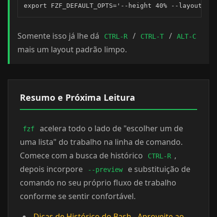
export FZF_DEFAULT_OPTS='--height 40% --layout=re
Somente isso já lhe dá
/
/
CTRL-R
CTRL-T
ALT-C
mais um layout padrão limpo.
Resumo e Próxima Leitura
acelera todo o lado de "escolher um de
fzf
uma lista" do trabalho na linha de comando.
Comece com a busca de histórico
,
CTRL-R
depois incorpore
e substituição de
--preview
comando no seu próprio fluxo de trabalho
conforme se sentir confortável.
Dicas de Histórico do Bash - Aproveite ao