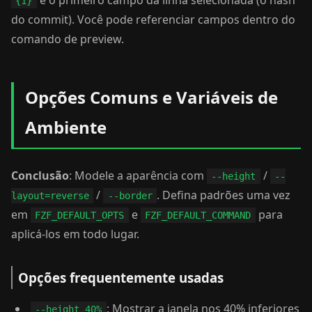
é o primeiro campo da linha selecionada (o hash
{1}
do commit). Você pode referenciar campos dentro do
comando de preview.
Opções Comuns e Variáveis de
Ambiente
Conclusão
: Modele a aparência com
/
--height
--
/
. Defina padrões uma vez
layout=reverse
--border
em
e
para
FZF_DEFAULT_OPTS
FZF_DEFAULT_COMMAND
aplicá-los em todo lugar.
Opções frequentemente usadas
: Mostrar a janela nos 40% inferiores
--height 40%