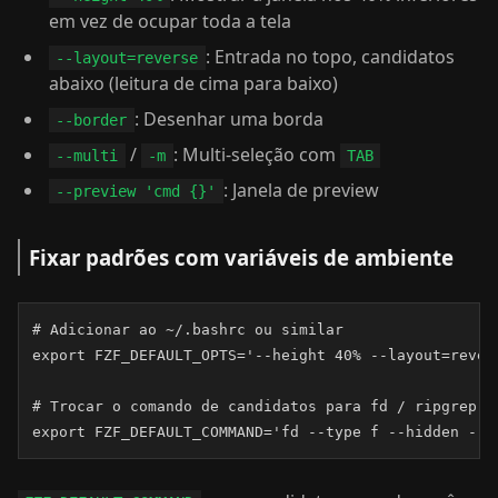
em vez de ocupar toda a tela
: Entrada no topo, candidatos
--layout=reverse
abaixo (leitura de cima para baixo)
: Desenhar uma borda
--border
/
: Multi-seleção com
--multi
-m
TAB
: Janela de preview
--preview 'cmd {}'
Fixar padrões com variáveis de ambiente
# Adicionar ao ~/.bashrc ou similar

export FZF_DEFAULT_OPTS='--height 40% --layout=revers
# Trocar o comando de candidatos para fd / ripgrep (
export FZF_DEFAULT_COMMAND='fd --type f --hidden --e