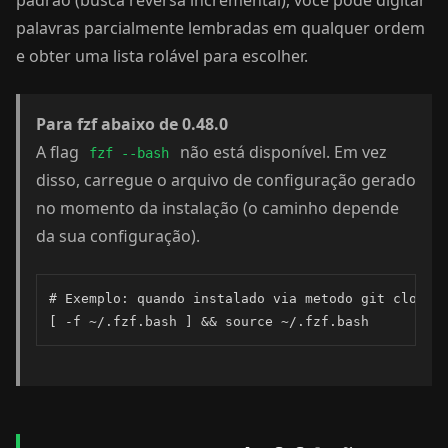
padrão (busca reversa incremental), você pode digitar
palavras parcialmente lembradas em qualquer ordem
e obter uma lista rolável para escolher.
Para fzf abaixo de 0.48.0
A flag
não está disponível. Em vez
fzf --bash
disso, carregue o arquivo de configuração gerado
no momento da instalação (o caminho depende
da sua configuração).
# Exemplo: quando instalado via metodo git clone

[ -f ~/.fzf.bash ] && source ~/.fzf.bash