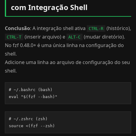
com Integração Shell
Conclusão
: A integração shell ativa
(histórico),
CTRL-R
(inserir arquivo) e
(mudar diretório).
CTRL-T
ALT-C
No fzf 0.48.0+ é uma única linha na configuração do
shell.
Adicione uma linha ao arquivo de configuração do seu
shell.
# ~/.bashrc (bash)

eval "$(fzf --bash)"
# ~/.zshrc (zsh)

source <(fzf --zsh)