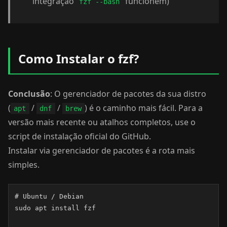
integração
funcionem)
fzf --bash
Como Instalar o fzf?
Conclusão
: O gerenciador de pacotes da sua distro
(
/
/
) é o caminho mais fácil. Para a
apt
dnf
brew
versão mais recente ou atalhos completos, use o
script de instalação oficial do GitHub.
Instalar via gerenciador de pacotes é a rota mais
simples.
# Ubuntu / Debian

sudo apt install fzf
