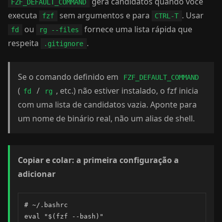
gera candidatos quando você
FZF_DEFAULT_COMMAND
executa
sem argumentos e para
. Usar
fzf
CTRL-T
ou
fornece uma lista rápida que
fd
rg --files
respeita
.
.gitignore
Se o comando definido em
FZF_DEFAULT_COMMAND
(
/
, etc.) não estiver instalado, o fzf inicia
fd
rg
com uma lista de candidatos vazia. Aponte para
um nome de binário real, não um alias de shell.
Copiar e colar: a primeira configuração a
adicionar
# ~/.bashrc

eval "$(fzf --bash)"
