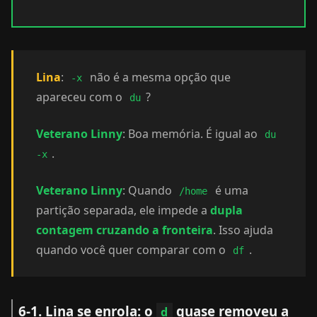
Lina
:
não é a mesma opção que
-x
apareceu com o
?
du
Veterano Linny
: Boa memória. É igual ao
du
.
-x
Veterano Linny
: Quando
é uma
/home
partição separada, ele impede a
dupla
contagem cruzando a fronteira
. Isso ajuda
quando você quer comparar com o
.
df
6-1. Lina se enrola: o
quase removeu a
d