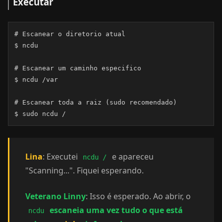
Executar
# Escanear o diretorio atual

$ ncdu

# Escanear um caminho especifico

$ ncdu /var

# Escanear toda a raiz (sudo recomendado)

$ sudo ncdu /
Lina
: Executei
e apareceu
ncdu /
"Scanning...". Fiquei esperando.
Veterano Linny
: Isso é esperado. Ao abrir, o
escaneia uma vez tudo o que está
ncdu