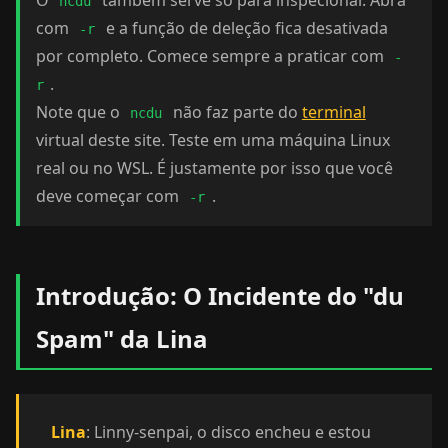
O
também serve só para inspecionar. Abra
ncdu
com
e a função de deleção fica desativada
-r
por completo. Comece sempre a praticar com
-
.
r
Note que o
não faz parte do
terminal
ncdu
virtual deste site. Teste em uma máquina Linux
real ou no WSL. É justamente por isso que você
deve começar com
.
-r
Introdução: O Incidente do "du
Spam" da Lina
Lina
: Linny-senpai, o disco encheu e estou