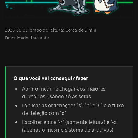
2026-06-05
Tempo de leitura: Cerca de 9 min
Dificuldade: Iniciante
O que você vai conseguir fazer
Abrir o `ncdu` e chegar aos maiores
diretórios usando só as setas
Explicar as ordenações `s`, `n` e `C` e o fluxo
de deleção com `d`
Escolher entre `-r` (somente leitura) e `-x`
(apenas o mesmo sistema de arquivos)