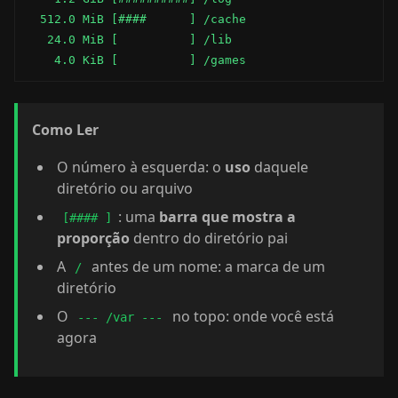
  512.0 MiB [####      ] /cache

   24.0 MiB [          ] /lib

    4.0 KiB [          ] /games
Como Ler
O número à esquerda: o
uso
daquele
diretório ou arquivo
: uma
barra que mostra a
[#### ]
proporção
dentro do diretório pai
A
antes de um nome: a marca de um
/
diretório
O
no topo: onde você está
--- /var ---
agora