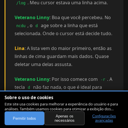
. Meu cursor estava uma linha acima.
/log
Veterano Linny
: Boa que você percebeu. No
, o
age sobre a linha que está
ncdu
d
selecionada. Onde o cursor está decide tudo.
Lina
: A lista vem do maior primeiro, então as
linhas de cima guardam mais dados. Quase
deletar uma delas assusta.
Veterano Linny
: Por isso comece com
. A
-r
tecla
não faz nada, o que é ideal para
d
praticar.
Sobre o uso de cookies
Este site usa cookies para melhorar a experiência do usuário e para
análises. Também usamos cookies para otimizar a exibição dos
Lina
: Faz sentido. Vou ler o nome do aviso em
artigos.
Apenas os
Configurações
voz alta antes de apertar
.
Enter
Permitir todos
necessários
avançadas