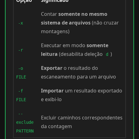
Opção
Significado
Contar
somente no mesmo
sistema de arquivos
(não cruzar
-x
montagens)
Executar em modo
somente
-r
leitura
(desabilita deleção
)
d
Exportar
o resultado do
-o
escaneamento para um arquivo
FILE
Importar
um resultado exportado
-f
e exibi-lo
FILE
--
Excluir caminhos correspondentes
exclude
da contagem
PATTERN