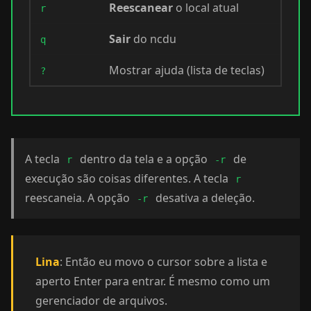
Reescanear
o local atual
r
Sair
do ncdu
q
Mostrar ajuda (lista de teclas)
?
A tecla
dentro da tela e a opção
de
r
-r
execução são coisas diferentes. A tecla
r
reescaneia. A opção
desativa a deleção.
-r
Lina
: Então eu movo o cursor sobre a lista e
aperto Enter para entrar. É mesmo como um
gerenciador de arquivos.