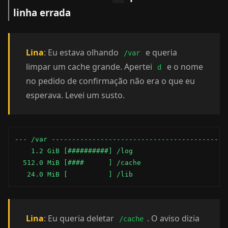
linha errada
Lina
: Eu estava olhando
e queria
/var
limpar um cache grande. Apertei
e o nome
d
no pedido de confirmação não era o que eu
esperava. Levei um susto.
--- /var --------------------------------------------
    1.2 GiB [##########] /log

  512.0 MiB [####      ] /cache

   24.0 MiB [          ] /lib
Lina
: Eu queria deletar
. O aviso dizia
/cache