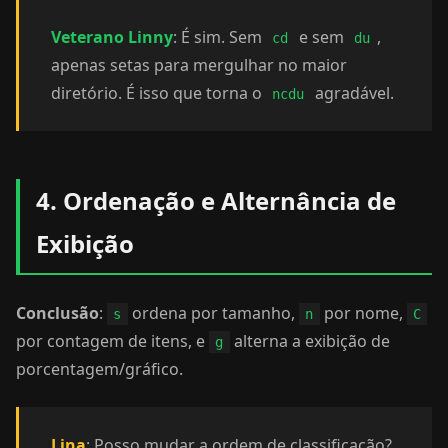
Veterano Linny
: É sim. Sem
e sem
,
cd
du
apenas setas para mergulhar no maior
diretório. É isso que torna o
agradável.
ncdu
4. Ordenação e Alternância de
Exibição
Conclusão
:
ordena por tamanho,
por nome,
s
n
C
por contagem de itens, e
alterna a exibição de
g
porcentagem/gráfico.
Lina
: Posso mudar a ordem de classificação?