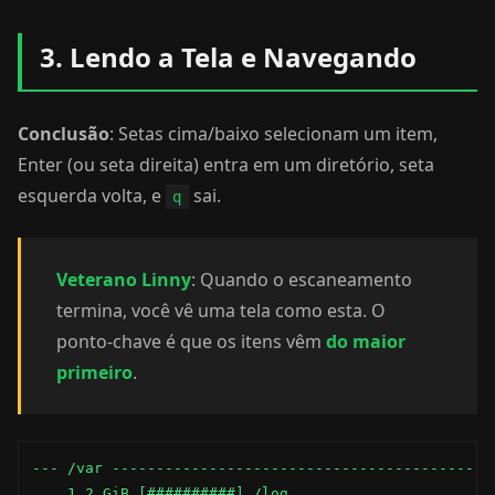
3. Lendo a Tela e Navegando
Conclusão
: Setas cima/baixo selecionam um item,
Enter (ou seta direita) entra em um diretório, seta
esquerda volta, e
sai.
q
Veterano Linny
: Quando o escaneamento
termina, você vê uma tela como esta. O
ponto-chave é que os itens vêm
do maior
primeiro
.
--- /var --------------------------------------------
    1.2 GiB [##########] /log
