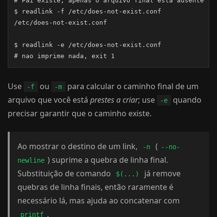
# Pai existe, apenas o arquivo final esta ausente -->
$ readlink -f /etc/does-not-exist.conf

/etc/does-not-exist.conf

$ readlink -e /etc/does-not-exist.conf

# nao imprime nada, exit 1
Use
ou
para calcular o caminho final de um
-f
-m
arquivo que você está
prestes a criar
; use
quando
-e
precisar garantir que o caminho existe.
Ao mostrar o destino de um link,
(
-n
--no-
) suprime a quebra de linha final.
newline
Substituição de comando
já remove
$(...)
quebras de linha finais, então raramente é
necessário lá, mas ajuda ao concatenar com
.
printf