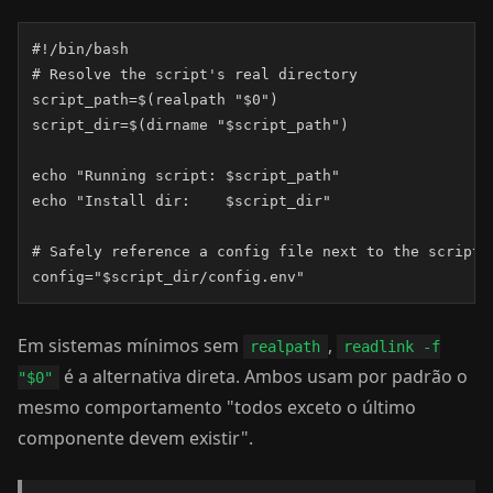
#!/bin/bash

# Resolve the script's real directory

script_path=$(realpath "$0")

script_dir=$(dirname "$script_path")

echo "Running script: $script_path"

echo "Install dir:    $script_dir"

# Safely reference a config file next to the script

config="$script_dir/config.env"
Em sistemas mínimos sem
,
realpath
readlink -f
é a alternativa direta. Ambos usam por padrão o
"$0"
mesmo comportamento "todos exceto o último
componente devem existir".