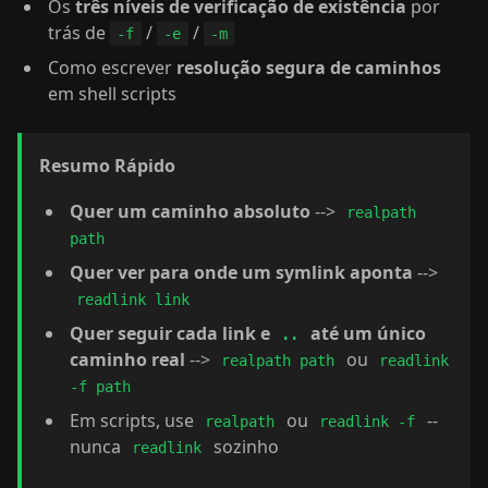
Os
três níveis de verificação de existência
por
trás de
/
/
-f
-e
-m
Como escrever
resolução segura de caminhos
em shell scripts
Resumo Rápido
Quer um caminho absoluto
-->
realpath
path
Quer ver para onde um symlink aponta
-->
readlink link
Quer seguir cada link e
até um único
..
caminho real
-->
ou
realpath path
readlink
-f path
Em scripts, use
ou
--
realpath
readlink -f
nunca
sozinho
readlink