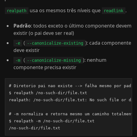
usa os mesmos três níveis que
.
realpath
readlink
Padrão
: todos exceto o último componente devem
existir (o pai deve ser real)
(
): cada componente
-e
--canonicalize-existing
deve existir
(
): nenhum
-m
--canonicalize-missing
componente precisa existir
# Diretorio pai nao existe --> falha mesmo por padrao
$ realpath /no-such-dir/file.txt

realpath: /no-such-dir/file.txt: No such file or dire
# -m normaliza e retorna mesmo um caminho totalmente 
$ realpath -m /no-such-dir/file.txt

/no-such-dir/file.txt