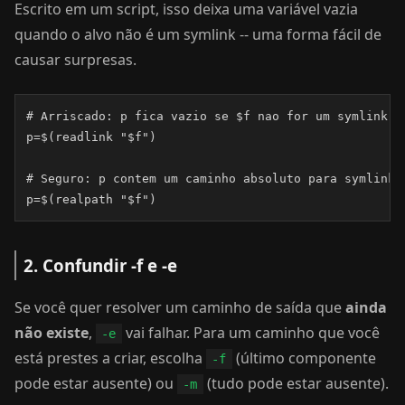
Escrito em um script, isso deixa uma variável vazia
quando o alvo não é um symlink -- uma forma fácil de
causar surpresas.
# Arriscado: p fica vazio se $f nao for um symlink

p=$(readlink "$f")

# Seguro: p contem um caminho absoluto para symlinks 
p=$(realpath "$f")
2. Confundir -f e -e
Se você quer resolver um caminho de saída que
ainda
não existe
,
vai falhar. Para um caminho que você
-e
está prestes a criar, escolha
(último componente
-f
pode estar ausente) ou
(tudo pode estar ausente).
-m