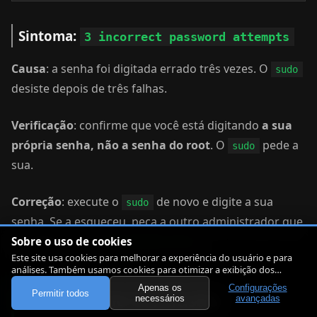
Sintoma:
3 incorrect password attempts
Causa
: a senha foi digitada errado três vezes. O
sudo
desiste depois de três falhas.
Verificação
: confirme que você está digitando
a sua
própria senha, não a senha do root
. O
pede a
sudo
sua.
Correção
: execute o
de novo e digite a sua
sudo
senha. Se a esqueceu, peça a outro administrador que
a redefina com
.
Sobre o uso de cookies
sudo passwd alice
Este site usa cookies para melhorar a experiência do usuário e para
análises. Também usamos cookies para otimizar a exibição dos
artigos.
Apenas os
Configurações
Permitir todos
Checklist de Conclusão
necessários
avançadas