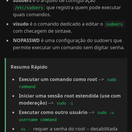
sudoers
é o arquivo de configuração
que registra quem pode executar
/etc/sudoers
quais comandos.
visudo
é o comando dedicado a editar o
sudoers
com checagem de sintaxe.
NOPASSWD
é uma configuração do sudoers que
permite executar um comando sem digitar senha.
Resumo Rápido
Executar um comando como root
-->
sudo
command
Iniciar uma sessão root estendida (use com
moderação)
-->
sudo -i
Executar como outro usuário
-->
sudo -u
username command
requer a senha do root -- desabilitada
su -