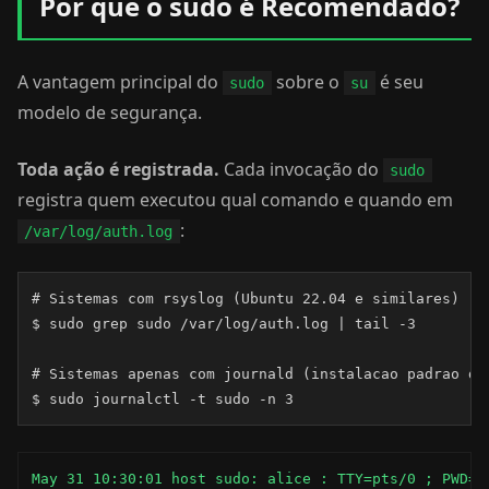
Por que o sudo é Recomendado?
A vantagem principal do
sobre o
é seu
sudo
su
modelo de segurança.
Toda ação é registrada.
Cada invocação do
sudo
registra quem executou qual comando e quando em
:
/var/log/auth.log
# Sistemas com rsyslog (Ubuntu 22.04 e similares)

$ sudo grep sudo /var/log/auth.log | tail -3

# Sistemas apenas com journald (instalacao padrao do 
$ sudo journalctl -t sudo -n 3
May 31 10:30:01 host sudo: alice : TTY=pts/0 ; PWD=/