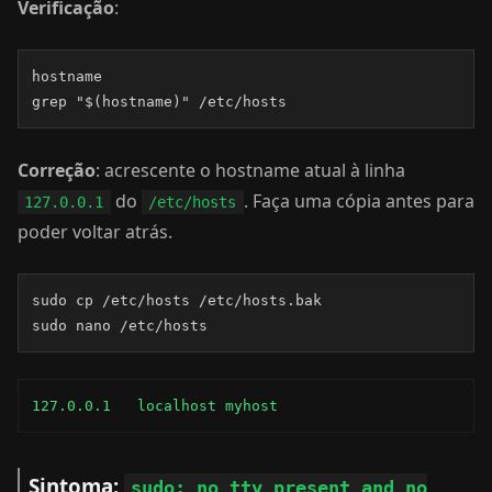
Verificação
:
hostname

grep "$(hostname)" /etc/hosts
Correção
: acrescente o hostname atual à linha
do
. Faça uma cópia antes para
127.0.0.1
/etc/hosts
poder voltar atrás.
sudo cp /etc/hosts /etc/hosts.bak

sudo nano /etc/hosts
127.0.0.1   localhost myhost
Sintoma:
sudo: no tty present and no