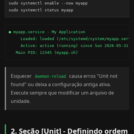
sudo systemctl enable --now myapp

sudo systemctl status myapp
● myapp.service - My Application

     Loaded: loaded (/etc/systemd/system/myapp.servic
     Active: active (running) since Sun 2026-05-31 12
   Main PID: 12345 (myapp.sh)
Esquecer
causa erros "Unit not
daemon-reload
found" ou deixa a configuração antiga ativa.
Execute sempre que modificar um arquivo de
unidade.
2. Seção [Unit] - Definindo ordem