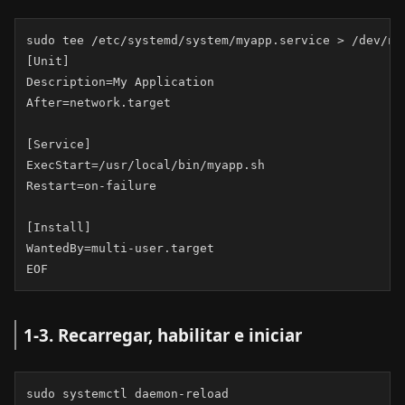
sudo tee /etc/systemd/system/myapp.service > /dev/nul
[Unit]

Description=My Application

After=network.target

[Service]

ExecStart=/usr/local/bin/myapp.sh

Restart=on-failure

[Install]

WantedBy=multi-user.target

EOF
1-3. Recarregar, habilitar e iniciar
sudo systemctl daemon-reload
