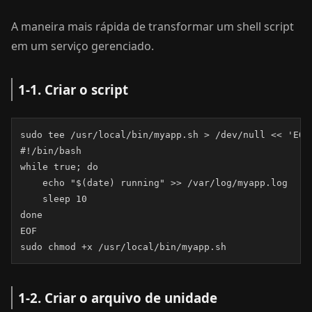
A maneira mais rápida de transformar um shell script
em um serviço gerenciado.
1-1. Criar o script
sudo tee /usr/local/bin/myapp.sh > /dev/null << 'EOF'
#!/bin/bash

while true; do

    echo "$(date) running" >> /var/log/myapp.log

    sleep 10

done

EOF

sudo chmod +x /usr/local/bin/myapp.sh
1-2. Criar o arquivo de unidade