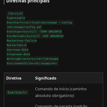
Diretivas principais
[Service]

Type=simple

ExecStart=/usr/local/bin/myapp --config 
/etc/myapp/config.yml

ExecStop=/bin/kill -TERM $MAINPID

ExecReload=/bin/kill -HUP $MAINPID

Restart=on-failure

RestartSec=5

User=www-data

Group=www-data

WorkingDirectory=/var/lib/myapp

Diretiva
Significado
Comando de início (caminho
ExecStart=
absoluto obrigatório)
Comando de parada (padrão