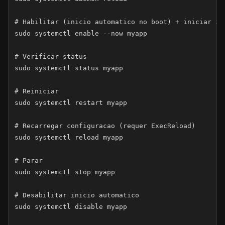
# Habilitar (inicio automatico no boot) + iniciar ime
sudo systemctl enable --now myapp

# Verificar status

sudo systemctl status myapp

# Reiniciar

sudo systemctl restart myapp

# Recarregar configuracao (requer ExecReload)

sudo systemctl reload myapp

# Parar

sudo systemctl stop myapp

# Desabilitar inicio automatico

sudo systemctl disable myapp
