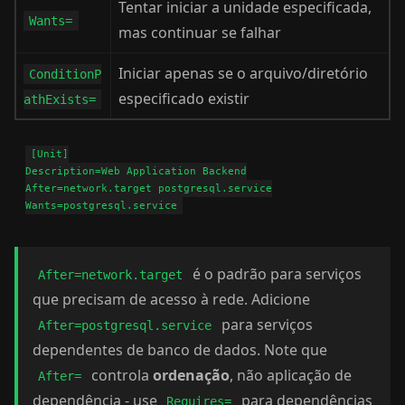
Tentar iniciar a unidade especificada,
Wants=
mas continuar se falhar
Iniciar apenas se o arquivo/diretório
ConditionP
especificado existir
athExists=
[Unit]

Description=Web Application Backend

After=network.target postgresql.service

é o padrão para serviços
After=network.target
que precisam de acesso à rede. Adicione
para serviços
After=postgresql.service
dependentes de banco de dados. Note que
controla
ordenação
, não aplicação de
After=
dependência - use
para dependências
Requires=