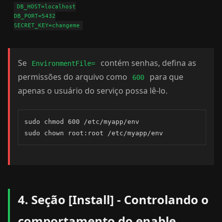
DB_HOST=localhost

DB_PORT=5432

Se
contém senhas, defina as
EnvironmentFile=
permissões do arquivo como
para que
600
apenas o usuário do serviço possa lê-lo.
sudo chmod 600 /etc/myapp/env

sudo chown root:root /etc/myapp/env
4. Seção [Install] - Controlando o
comportamento do enable