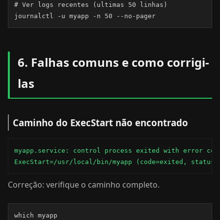
# Ver logs recentes (ultimas 50 linhas)

journalctl -u myapp -n 50 --no-pager
6. Falhas comuns e como corrigi-
las
Caminho do ExecStart não encontrado
myapp.service: control process exited with error code
ExecStart=/usr/local/bin/myapp (code=exited, status=
Correção: verifique o caminho completo.
which myapp
