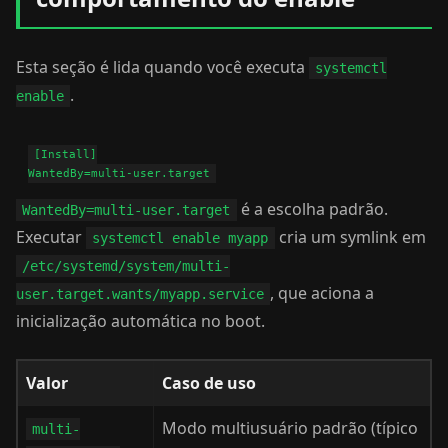
Esta seção é lida quando você executa
systemctl
.
enable
[Install]

é a escolha padrão.
WantedBy=multi-user.target
Executar
cria um symlink em
systemctl enable myapp
/etc/systemd/system/multi-
, que aciona a
user.target.wants/myapp.service
inicialização automática no boot.
Valor
Caso de uso
Modo multiusuário padrão (típico
multi-