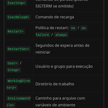
ExecStop=
SIGTERM se omitido)
Comando de recarga
ExecReload=
Política de restart:
/
no
on-
Restart=
/
failure
always
Segundos de espera antes de
RestartSec=
reiniciar
/
User=
Usuário e grupo para execução
Group=
WorkingDirec
Diretório de trabalho
tory=
Caminho para arquivo com
EnvironmentF
variáveis de ambiente
ile=