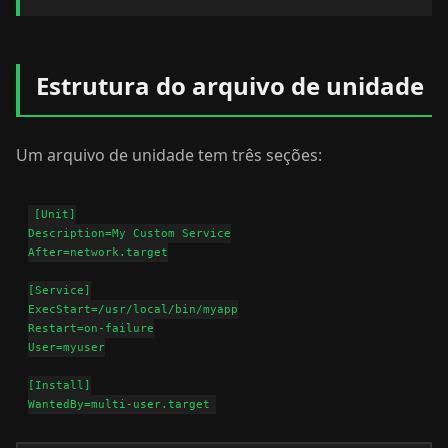
Estrutura do arquivo de unidade
Um arquivo de unidade tem três seções:
[Unit]

Description=My Custom Service

After=network.target

[Service]

ExecStart=/usr/local/bin/myapp

Restart=on-failure

User=myuser

[Install]
