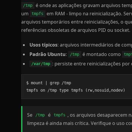
é onde as aplicações gravam arquivos temp
/tmp
um
em RAM - limpo na reinicialização. S
tmpfs
arquivos temporários entre reinicializações, o q
referências obsoletas de arquivos PID ou socket.
Usos típicos
: arquivos intermediários de com
Padrão Ubuntu
:
é montado como
/tmp
tmp
: persiste entre reinicializações po
/var/tmp
$ mount | grep /tmp

tmpfs on /tmp type tmpfs (rw,nosuid,nodev)
Se
é
, os arquivos desaparecem na
/tmp
tmpfs
limpeza é ainda mais crítica. Verifique o uso 