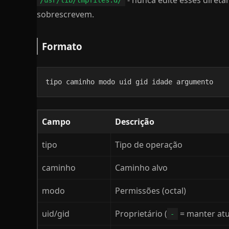
/usr/lib/tmpfiles.d/
sobrescrevem.
Formato
tipo caminho modo uid gid idade argumento
Campo
Descrição
tipo
Tipo de operação
caminho
Caminho alvo
modo
Permissões (octal)
uid/gid
Proprietário (
= manter atu
-