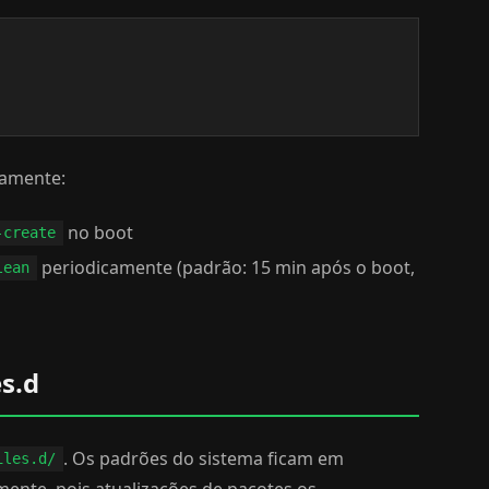
camente:
no boot
-create
periodicamente (padrão: 15 min após o boot,
lean
s.d
. Os padrões do sistema ficam em
iles.d/
mente, pois atualizações de pacotes os