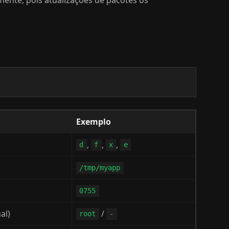
Exemplo
,
,
,
d
f
x
e
/tmp/myapp
0755
al)
/
root
-