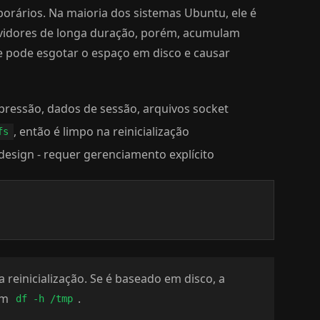
orários. Na maioria dos sistemas Ubuntu, ele é
ervidores de longa duração, porém, acumulam
ue pode esgotar o espaço em disco e causar
pressão, dados de sessão, arquivos socket
, então é limpo na reinicialização
fs
r design - requer gerenciamento explícito
 reinicialização. Se é baseado em disco, a
com
.
df -h /tmp