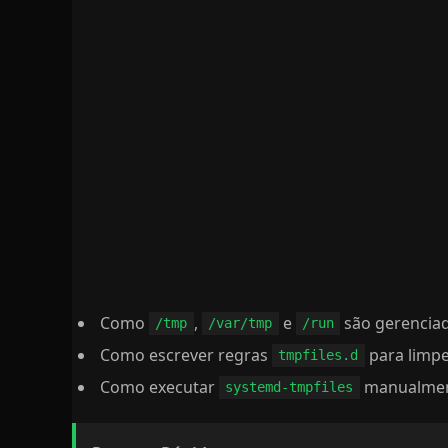
Como
,
e
são gerencia
/tmp
/var/tmp
/run
Como escrever regras
para limpe
tmpfiles.d
Como executar
manualmen
systemd-tmpfiles