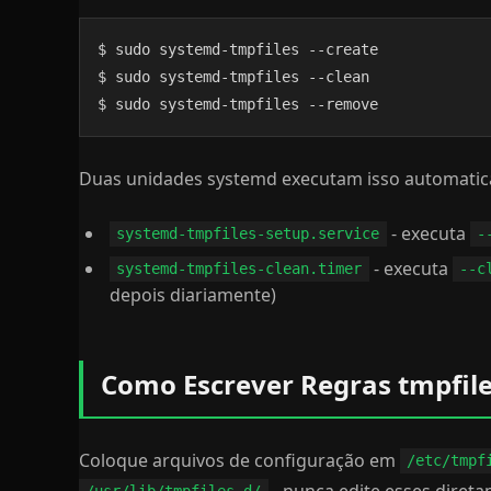
$ sudo systemd-tmpfiles --create

$ sudo systemd-tmpfiles --clean

$ sudo systemd-tmpfiles --remove
Duas unidades systemd executam isso automati
- executa
systemd-tmpfiles-setup.service
-
- executa
systemd-tmpfiles-clean.timer
--c
depois diariamente)
Como Escrever Regras tmpfile
Coloque arquivos de configuração em
/etc/tmpf
- nunca edite esses direta