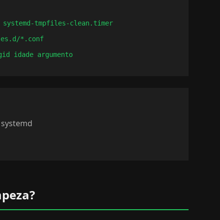
systemd-tmpfiles-clean.timer
les.d/*.conf
gid idade argumento
 systemd
mpeza?