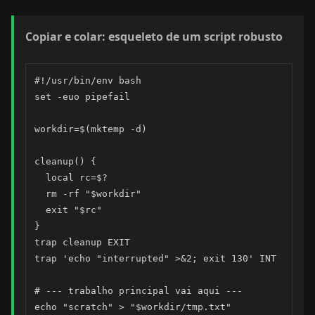
Copiar e colar: esqueleto de um script robusto
#!/usr/bin/env bash

set -euo pipefail

workdir=$(mktemp -d)

cleanup() {

  local rc=$?

  rm -rf "$workdir"

  exit "$rc"

}

trap cleanup EXIT

trap 'echo "interrupted" >&2; exit 130' INT

# --- trabalho principal vai aqui ---

echo "scratch" > "$workdir/tmp.txt"