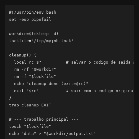
#!/usr/bin/env bash

set -euo pipefail

workdir=$(mktemp -d)

lockfile="/tmp/myjob.lock"

cleanup() {

  local rc=$?          # salvar o codigo de saida ant
  rm -rf "$workdir"

  rm -f "$lockfile"

  echo "cleanup done (exit=$rc)"

  exit "$rc"           # sair com o codigo original

}

trap cleanup EXIT

# --- trabalho principal ---

touch "$lockfile"

echo "data" > "$workdir/output.txt"