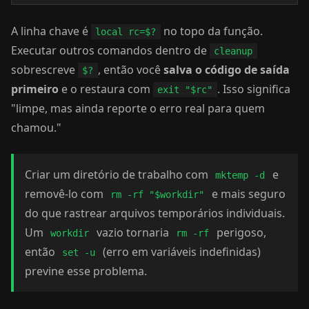
A linha chave é
no topo da função.
local rc=$?
Executar outros comandos dentro de
cleanup
sobrescreve
, então você
salva o código de saída
$?
primeiro
e o restaura com
. Isso significa
exit "$rc"
"limpe, mas ainda reporte o erro real para quem
chamou."
Criar um diretório de trabalho com
e
mktemp -d
removê-lo com
e mais seguro
rm -rf "$workdir"
do que rastrear arquivos temporários individuais.
Um
vazio tornaria
perigoso,
workdir
rm -rf
então
(erro em variáveis indefinidas)
set -u
previne esse problema.