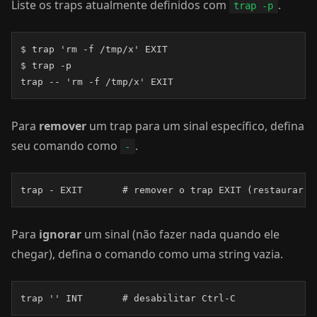
Liste os traps atualmente definidos com
.
trap -p
$ trap 'rm -f /tmp/x' EXIT

$ trap -p

trap -- 'rm -f /tmp/x' EXIT
Para
remover
um trap para um sinal específico, defina
seu comando como
.
-
trap - EXIT       # remover o trap EXIT (restaurar c
Para
ignorar
um sinal (não fazer nada quando ele
chegar), defina o comando como uma string vazia.
trap '' INT       # desabilitar Ctrl-C