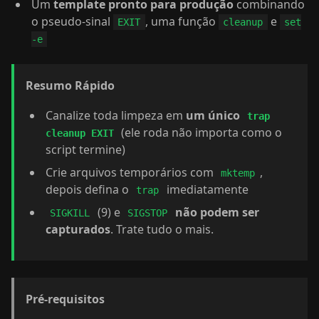
Um
template pronto para produção
combinando
o pseudo-sinal
, uma função
e
EXIT
cleanup
set
-e
Resumo Rápido
Canalize toda limpeza em
um único
trap
(ele roda não importa como o
cleanup EXIT
script termine)
Crie arquivos temporários com
,
mktemp
depois defina o
imediatamente
trap
(9) e
não podem ser
SIGKILL
SIGSTOP
capturados
. Trate tudo o mais.
Pré-requisitos