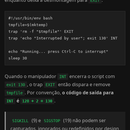
enquanto deixa a desmontagem para
:
EXIT
#!/usr/bin/env bash

tmpfile=$(mktemp)

trap 'rm -f "$tmpfile"' EXIT

trap 'echo "Interrupted by user"; exit 130' INT

echo "Running... press Ctrl-C to interrupt"

sleep 30
Quando o manipulador
encerra o script com
INT
, o trap
então dispara e remove
exit 130
EXIT
. Por convenção,
o código de saída para
tmpfile
é
.
INT
128 + 2 = 130
(9) e
(19) não podem ser
SIGKILL
SIGSTOP
capturados, ignorados ou redefinidos por design