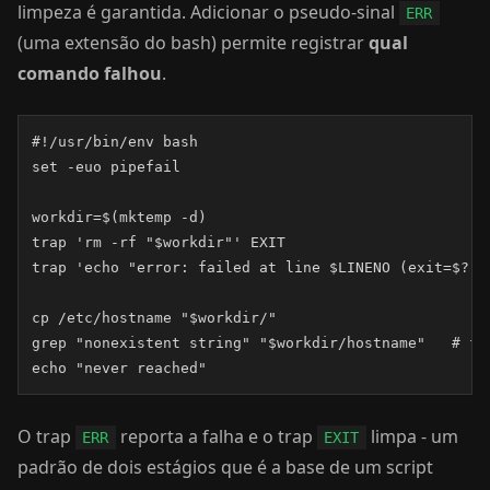
limpeza é garantida. Adicionar o pseudo-sinal
ERR
(uma extensão do bash) permite registrar
qual
comando falhou
.
#!/usr/bin/env bash

set -euo pipefail

workdir=$(mktemp -d)

trap 'rm -rf "$workdir"' EXIT

trap 'echo "error: failed at line $LINENO (exit=$?)" 
cp /etc/hostname "$workdir/"

grep "nonexistent string" "$workdir/hostname"   # fal
echo "never reached"
O trap
reporta a falha e o trap
limpa - um
ERR
EXIT
padrão de dois estágios que é a base de um script