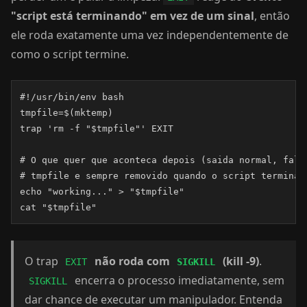
"script está terminando" em vez de um sinal
, então
ele roda exatamente uma vez independentemente de
como o script termine.
#!/usr/bin/env bash

tmpfile=$(mktemp)

trap 'rm -f "$tmpfile"' EXIT

# O que quer que aconteca depois (saida normal, falha
# tmpfile e sempre removido quando o script termina.

echo "working..." > "$tmpfile"

cat "$tmpfile"
O trap
não roda com
(kill -9)
.
EXIT
SIGKILL
encerra o processo imediatamente, sem
SIGKILL
dar chance de executar um manipulador. Entenda