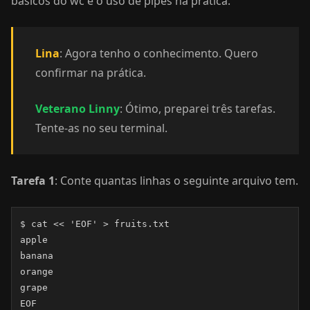
básicos do wc e o uso de pipes na prática.
Lina
: Agora tenho o conhecimento. Quero
confirmar na prática.
Veterano Linny
: Ótimo, preparei três tarefas.
Tente-as no seu terminal.
Tarefa 1
: Conte quantas linhas o seguinte arquivo tem.
$ cat << 'EOF' > fruits.txt

apple

banana

orange

grape

EOF