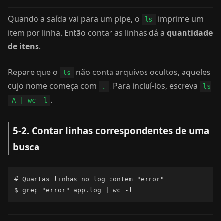
Quando a saída vai para um pipe, o
imprime um
ls
item por linha. Então contar as linhas dá a
quantidade
de itens
.
Repare que o
não conta arquivos ocultos, aqueles
ls
cujo nome começa com
. Para incluí-los, escreva
.
ls
.
-A | wc -l
5-2. Contar linhas correspondentes de uma
busca
# Quantas linhas no log contem "error"

$ grep "error" app.log | wc -l