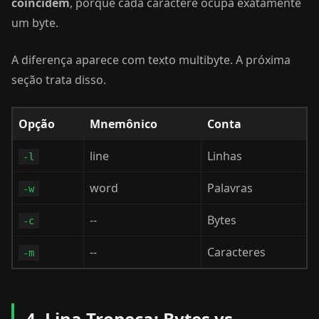
coincidem
, porque cada caractere ocupa exatamente
um byte.
A diferença aparece com texto multibyte. A próxima
seção trata disso.
Opção
Mnemônico
Conta
line
Linhas
-l
word
Palavras
-w
--
Bytes
-c
--
Caracteres
-m
4. Lina Tropeça: Bytes vs