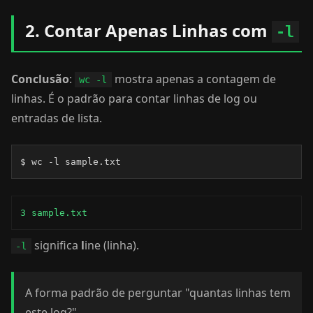
2. Contar Apenas Linhas com
-l
Conclusão
:
mostra apenas a contagem de
wc -l
linhas. É o padrão para contar linhas de log ou
entradas de lista.
$ wc -l sample.txt
3 sample.txt
significa
l
ine (linha).
-l
A forma padrão de perguntar "quantas linhas tem
este log?"