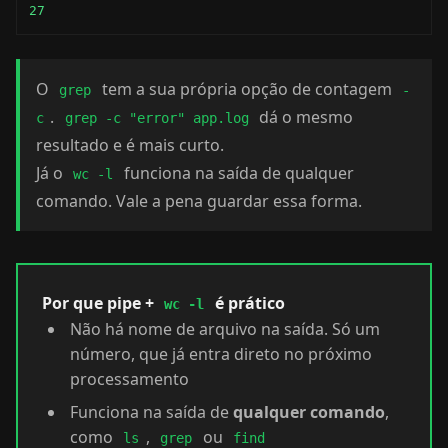
27
O
tem a sua própria opção de contagem
grep
-
.
dá o mesmo
c
grep -c "error" app.log
resultado e é mais curto.
Já o
funciona na saída de qualquer
wc -l
comando. Vale a pena guardar essa forma.
Por que pipe +
é prático
wc -l
Não há nome de arquivo na saída. Só um
número, que já entra direto no próximo
processamento
Funciona na saída de
qualquer comando
,
como
,
ou
ls
grep
find