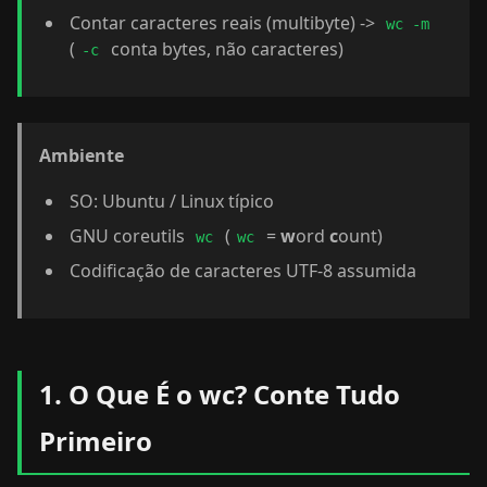
Contar caracteres reais (multibyte) ->
wc -m
(
conta bytes, não caracteres)
-c
Ambiente
SO: Ubuntu / Linux típico
GNU coreutils
(
=
w
ord
c
ount)
wc
wc
Codificação de caracteres UTF-8 assumida
1. O Que É o wc? Conte Tudo
Primeiro