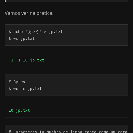
Vamos ver na prática.
$ echo "あいう" > jp.txt

$ wc jp.txt
 1  1 10 jp.txt
# Bytes

$ wc -c jp.txt
10 jp.txt
# Caracteres (a quebra de linha conta como um caracte