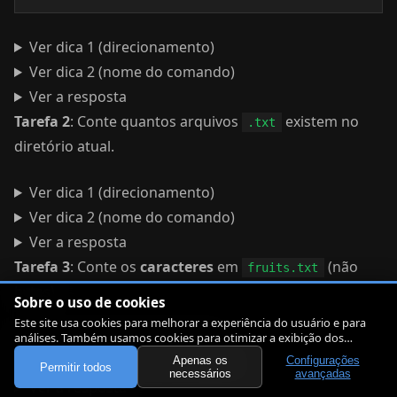
Ver dica 1 (direcionamento)
Ver dica 2 (nome do comando)
Ver a resposta
Tarefa 2
: Conte quantos arquivos
existem no
.txt
diretório atual.
Ver dica 1 (direcionamento)
Ver dica 2 (nome do comando)
Ver a resposta
Tarefa 3
: Conte os
caracteres
em
(não
fruits.txt
bytes).
Sobre o uso de cookies
Este site usa cookies para melhorar a experiência do usuário e para
Ver dica 1 (direcionamento)
análises. Também usamos cookies para otimizar a exibição dos
artigos.
Ver dica 2 (nome do comando)
Apenas os
Configurações
Permitir todos
necessários
avançadas
Ver a resposta