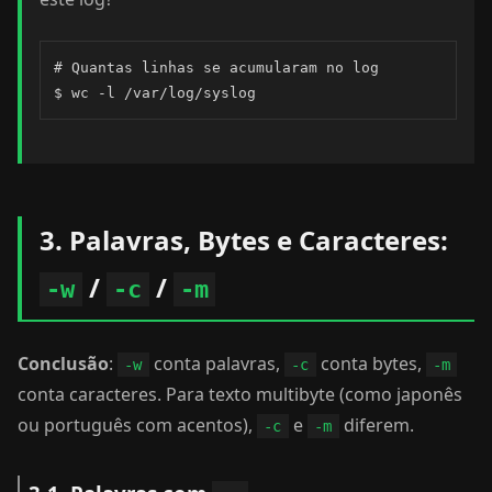
# Quantas linhas se acumularam no log

$ wc -l /var/log/syslog
3. Palavras, Bytes e Caracteres:
/
/
-w
-c
-m
Conclusão
:
conta palavras,
conta bytes,
-w
-c
-m
conta caracteres. Para texto multibyte (como japonês
ou português com acentos),
e
diferem.
-c
-m