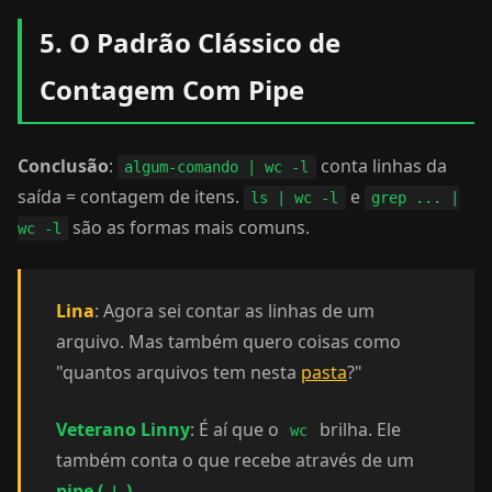
5. O Padrão Clássico de
Contagem Com Pipe
Conclusão
:
conta linhas da
algum-comando | wc -l
saída = contagem de itens.
e
ls | wc -l
grep ... |
são as formas mais comuns.
wc -l
Lina
: Agora sei contar as linhas de um
arquivo. Mas também quero coisas como
"quantos arquivos tem nesta
pasta
?"
Veterano Linny
: É aí que o
brilha. Ele
wc
também conta o que recebe através de um
pipe (
)
.