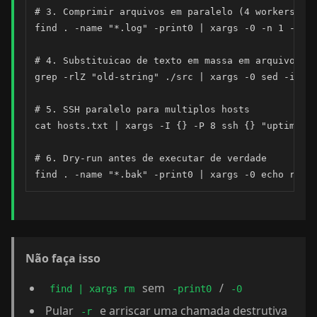
# 3. Comprimir arquivos em paralelo (4 workers)

find . -name "*.log" -print0 | xargs -0 -n 1 -P 4 
# 4. Substituicao de texto em massa em arquivos

grep -rlZ "old-string" ./src | xargs -0 sed -i 's/
# 5. SSH paralelo para multiplos hosts

cat hosts.txt | xargs -I {} -P 8 ssh {} "uptime"

# 6. Dry-run antes de executar de verdade

find . -name "*.bak" -print0 | xargs -0 echo rm
Não faça isso
sem
/
find | xargs rm
-print0
-0
Pular
e arriscar uma chamada destrutiva
-r