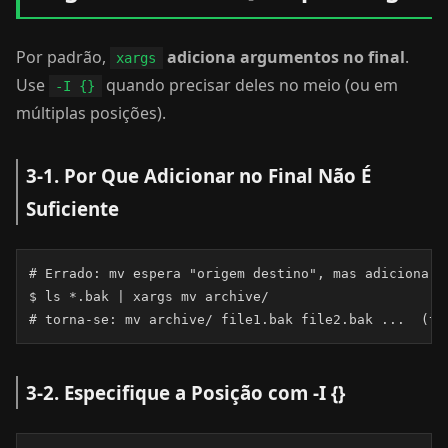
Por padrão,
adiciona argumentos no final
.
xargs
Use
quando precisar deles no meio (ou em
-I {}
múltiplas posições).
3-1. Por Que Adicionar no Final Não É
Suficiente
# Errado: mv espera "origem destino", mas adicionar n
$ ls *.bak | xargs mv archive/

# torna-se: mv archive/ file1.bak file2.bak ...  (tr
3-2. Especifique a Posição com -I {}