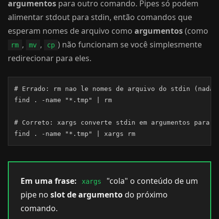
argumentos
para outro comando. Pipes só podem
alimentar stdout para stdin, então comandos que
esperam nomes de arquivo como
argumentos
(como
,
,
) não funcionam se você simplesmente
rm
mv
cp
redirecionar para eles.
# Errado: rm nao le nomes de arquivo do stdin (nada e
find . -name "*.tmp" | rm

# Correto: xargs converte stdin em argumentos para rm
find . -name "*.tmp" | xargs rm
Em uma frase:
"cola" o conteúdo de um
xargs
pipe no
slot de argumento
do próximo
comando.