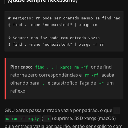
# Perigoso: rm pode ser chamado mesmo se find nao enc
$ find . -name "nonexistent" | xargs rm

# Seguro: nao faz nada com entrada vazia

$ find . -name "nonexistent" | xargs -r rm
Pior caso:
onde find
find ... | xargs rm -rf
retorna zero correspondências e
acaba
rm -rf
olhando para
é catastrófico. Faça de
um
.
-r
reflexo.
GNU xargs passa entrada vazia por padrão, o que
--
(
) suprime. BSD xargs (macOS)
no-run-if-empty
-r
pula entrada vazia por padrão, então ser explícito com