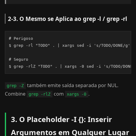
2-3. O Mesmo se Aplica ao grep -l / grep -rl
# Perigoso

$ grep -rl "TODO" . | xargs sed -i 's/TODO/DONE/g'

# Seguro

$ grep -rlZ "TODO" . | xargs -0 sed -i 's/TODO/DONE/
também emite saída separada por NUL.
grep -Z
Combine
com
.
grep -rlZ
xargs -0
3. O Placeholder -I {}: Inserir
Argumentos em Qualquer Lugar