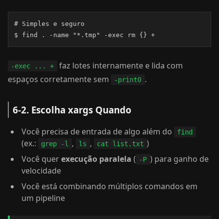
# Simples e seguro

$ find . -name "*.tmp" -exec rm {} +
faz lotes internamente e lida com
-exec ... +
espaços corretamente sem
.
-print0
6-2. Escolha xargs Quando
Você precisa de entrada de algo além do
find
(ex.:
,
,
)
grep -l
ls
cat list.txt
Você quer
execução paralela
(
) para ganho de
-P
velocidade
Você está combinando múltiplos comandos em
um pipeline