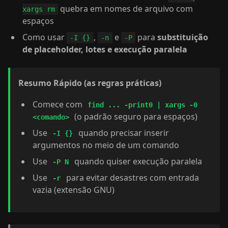
quebra em nomes de arquivo com
xargs rm
espaços
Como usar
,
e
para
substituição
-I {}
-n
-P
de placeholder, lotes e execução paralela
Resumo Rápido (as regras práticas)
Comece com
find ... -print0 | xargs -0
(o padrão seguro para espaços)
<comando>
Use
quando precisar inserir
-I {}
argumentos no meio de um comando
Use
quando quiser execução paralela
-P N
Use
para evitar desastres com entrada
-r
vazia (extensão GNU)