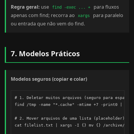
Regra geral:
use
para fluxos
find -exec ... +
apenas com find; recorra ao
para paralelo
xargs
ou entrada que não vem do find.
7. Modelos Práticos
Modelos seguros (copiar e colar)
# 1. Deletar muitos arquivos (seguro para espacos)
find /tmp -name "*.cache" -mtime +7 -print0 | xarg
# 2. Mover arquivos de uma lista (placeholder)

cat filelist.txt | xargs -I {} mv {} /archive/
