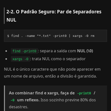
2-2. O Padrão Seguro: Par de Separadores
NUL
$ find . -name "*.txt" -print0 | xargs -0 rm
: separa a saída com
NUL (\0)
find -print0
: trata NUL como o separador
xargs -0
NUL é o único caractere que não pode aparecer em
um nome de arquivo, então a divisão é garantida.
Ao combinar find e xargs, faça de
/
-print0
um reflexo.
Isso sozinho previne 80% dos
-0
desastres.