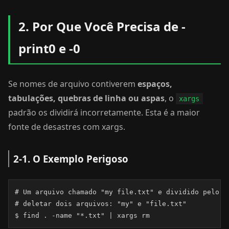
2. Por Que Você Precisa de -
print0 e -0
Se nomes de arquivo contiverem
espaços,
tabulações, quebras de linha ou aspas
, o
xargs
padrão os dividirá incorretamente. Esta é a maior
fonte de desastres com xargs.
2-1. O Exemplo Perigoso
# Um arquivo chamado "my file.txt" e dividido pelo es
# deletar dois arquivos: "my" e "file.txt"

$ find . -name "*.txt" | xargs rm