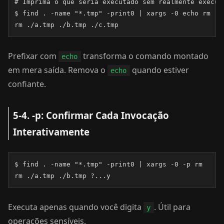
# Imprima o que seria executado sem realmente executa
$ find . -name "*.tmp" -print0 | xargs -0 echo rm

rm ./a.tmp ./b.tmp ./c.tmp
Prefixar com
transforma o comando montado
echo
em mera saída. Remova o
quando estiver
echo
confiante.
5-4. -p: Confirmar Cada Invocação
Interativamente
$ find . -name "*.tmp" -print0 | xargs -0 -p rm

rm ./a.tmp ./b.tmp ?...y
Executa apenas quando você digita
. Útil para
y
operações sensíveis.