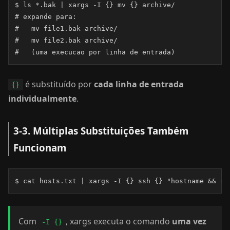
$ ls *.bak | xargs -I {} mv {} archive/

# expande para:

#   mv file1.bak archive/

#   mv file2.bak archive/

#   (uma execucao por linha de entrada)
é substituído por
cada linha de entrada
{}
individualmente
.
3-3. Múltiplas Substituições Também
Funcionam
$ cat hosts.txt | xargs -I {} ssh {} "hostname && up
Com
, xargs executa o comando
uma vez
-I {}