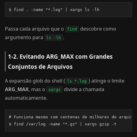
$ find . -name "*.log" | xargs ls -lh
Passa cada arquivo que o
descobre como
find
argumento para
.
ls -lh
1-2. Evitando ARG_MAX com Grandes
Conjuntos de Arquivos
A expansão glob do shell (
) atinge o limite
ls *.log
ARG_MAX
, mas o
divide a chamada
xargs
automaticamente.
# Funciona mesmo com centenas de milhares de arquivo
$ find /var/log -name "*.gz" | xargs gzip -t