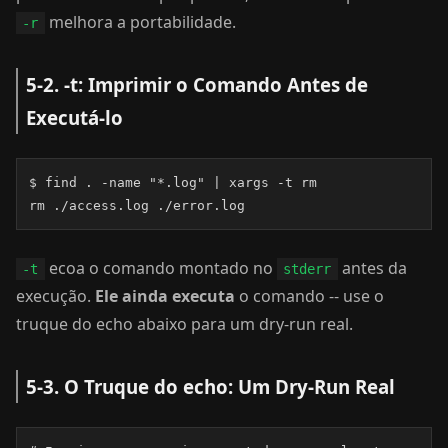
melhora a portabilidade.
-r
5-2. -t: Imprimir o Comando Antes de
Executá-lo
$ find . -name "*.log" | xargs -t rm

rm ./access.log ./error.log
ecoa o comando montado no
antes da
-t
stderr
execução.
Ele ainda executa
o comando -- use o
truque do echo abaixo para um dry-run real.
5-3. O Truque do echo: Um Dry-Run Real