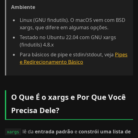
Ambiente
Linux (GNU findutils). O macOS vem com BSD
xargs, que difere em algumas opções.
Testado no Ubuntu 22.04 com GNU xargs
(findutils) 4.8.x
Para básicos de pipe e stdin/stdout, veja
Pipes
e Redirecionamento Básico
O Que É o xargs e Por Que Você
Precisa Dele?
lê da
entrada padrão
e
constrói uma lista de
xargs