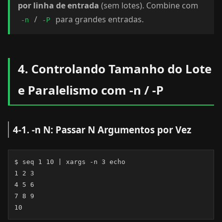
por linha de entrada
(sem lotes). Combine com
/
para grandes entradas.
-n
-P
4. Controlando Tamanho do Lote
e Paralelismo com -n / -P
4-1. -n N: Passar N Argumentos por Vez
$ seq 1 10 | xargs -n 3 echo

1 2 3

4 5 6

7 8 9

10