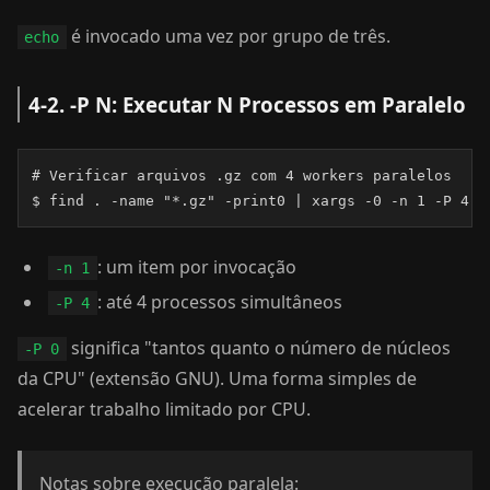
é invocado uma vez por grupo de três.
echo
4-2. -P N: Executar N Processos em Paralelo
# Verificar arquivos .gz com 4 workers paralelos

$ find . -name "*.gz" -print0 | xargs -0 -n 1 -P 4 g
: um item por invocação
-n 1
: até 4 processos simultâneos
-P 4
significa "tantos quanto o número de núcleos
-P 0
da CPU" (extensão GNU). Uma forma simples de
acelerar trabalho limitado por CPU.
Notas sobre execução paralela: