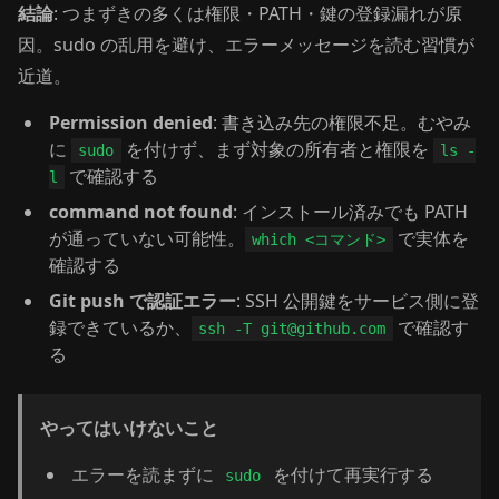
結論
: つまずきの多くは権限・PATH・鍵の登録漏れが原
因。sudo の乱用を避け、エラーメッセージを読む習慣が
近道。
Permission denied
: 書き込み先の権限不足。むやみ
に
を付けず、まず対象の所有者と権限を
sudo
ls -
で確認する
l
command not found
: インストール済みでも PATH
が通っていない可能性。
で実体を
which <コマンド>
確認する
Git push で認証エラー
: SSH 公開鍵をサービス側に登
録できているか、
で確認す
ssh -T git@github.com
る
やってはいけないこと
エラーを読まずに
を付けて再実行する
sudo