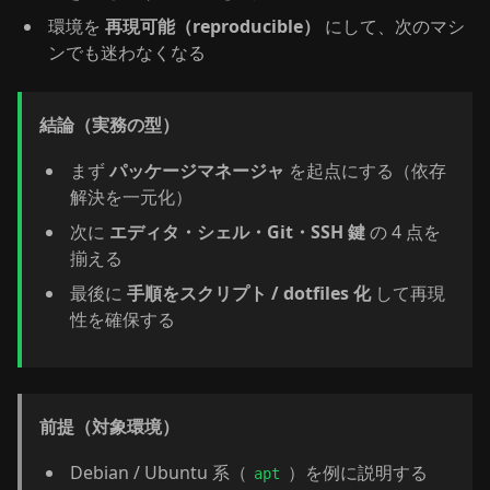
環境を
再現可能（reproducible）
にして、次のマシ
ンでも迷わなくなる
結論（実務の型）
まず
パッケージマネージャ
を起点にする（依存
解決を一元化）
次に
エディタ・シェル・Git・SSH 鍵
の 4 点を
揃える
最後に
手順をスクリプト / dotfiles 化
して再現
性を確保する
前提（対象環境）
Debian / Ubuntu 系（
）を例に説明する
apt