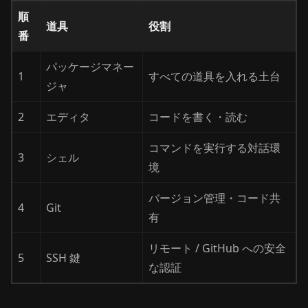
順
道具
役割
番
パッケージマネー
1
すべての道具を入れる土台
ジャ
2
エディタ
コードを書く・読む
コマンドを実行する対話環
3
シェル
境
バージョン管理・コード共
4
Git
有
リモート / GitHub への安全
5
SSH 鍵
な認証