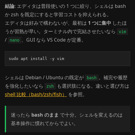
結論
: エディタは普段使いの 1 つに絞り、シェルは bash
か zsh を既定にすると学習コストを抑えられる。
エディタは好みで構わないが、最初は
1 つに集中
したほ
うが習熟が早い。ターミナル内で完結させたいなら
vim
/
、GUI なら VS Code が定番。
nano
sudo apt install -y vim
シェルは Debian / Ubuntu の既定が
。補完や履歴
bash
を強化したいなら
も選択肢になる。違いと選び方は
zsh
shell 比較（bash/zsh/fish）
を参照。
迷ったら
bash のまま
で十分。シェルを変えるのは
基本操作に慣れてからでよい。