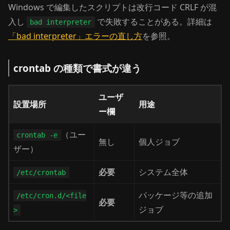
Windows で編集したスクリプトは改行コード CRLF が混
入し
で失敗することがある。詳細は
bad interpreter
「bad interpreter」エラーの直し方
を参照。
crontab の種類で書式が違う
ユーザ
設置場所
用途
ー欄
（ユー
crontab -e
無し
個人ジョブ
ザー）
必要
システム全体
/etc/crontab
パッケージ等の追加
/etc/cron.d/<file
必要
ジョブ
>