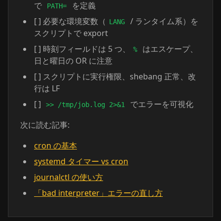
で
を定義
PATH=
[ ] 必要な環境変数（
/ ランタイム系）を
LANG
スクリプトで export
[ ] 時刻フィールドは 5 つ、
はエスケープ、
%
日と曜日の OR に注意
[ ] スクリプトに実行権限、shebang 正常、改
行は LF
[ ]
でエラーを可視化
>> /tmp/job.log 2>&1
次に読む記事:
cron の基本
systemd タイマー vs cron
journalctl の使い方
「bad interpreter」エラーの直し方