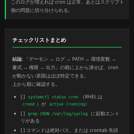
このログが増えれば cron は正常。あとはスクリプト
側の問題に切り分けられる。
チェックリストまとめ
結論
: 「デーモン → ログ → PATH → 環境変数 →
書式 → 権限 → 出力」の順に上から潰せば、cron
が動かない原因はほぼ特定できる。
上から順に確認する。
[ ]
（RHEL は
systemctl status cron
）が
crond
active (running)
[ ]
に起動エント
grep CRON /var/log/syslog
リがある
[ ] コマンドは絶対パス、または crontab 先頭