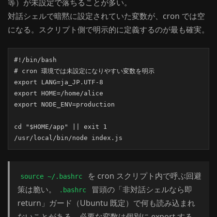
等）が未設定で落ちることが多い。
対話シェルで暗黙に設定されていた変数が、cron では空
になる。スクリプト側で明示的に定義するのが最も確実。
#!/bin/bash

# cron 環境では未設定になりやすい変数を明示

export LANG=ja_JP.UTF-8

export HOME=/home/alice

export NODE_ENV=production

cd "$HOME/app" || exit 1

/usr/local/bin/node index.js
を cron スクリプト内で呼ぶ回避
source ~/.bashrc
策は脆い。
冒頭の「非対話シェルなら即
.bashrc
return」ガード（Ubuntu 既定）で何も読み込まれ
ないことがある。必要な変数は個別に export する。