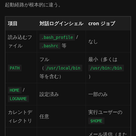
起動経路が根本的に違う。
項目
対話ログインシェル
cron ジョブ
読み込むフ
/
.bash_profile
なし
ァイル
等
.bashrc
フル
最小（多くは
（
PATH
/usr/local/bin
/usr/bin:/bin
等を含む）
）
/
HOME
設定済み
一部のみ
LOGNAME
カレントデ
実行ユーザーの
任意
ィレクトリ
$HOME
メール送信（また