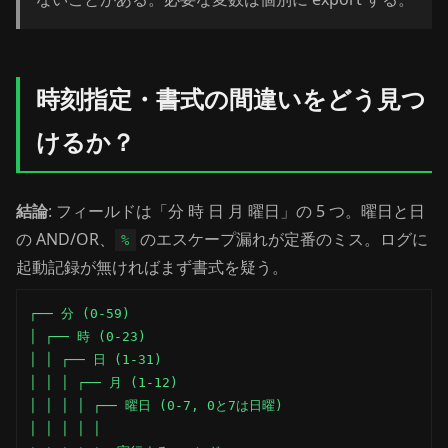
時刻指定・書式の間違いをどう見つ
けるか？
結論
: フィールドは「分 時 日 月 曜日」の 5 つ。曜日と日
の AND/OR、
のエスケープ漏れが定番のミス。ログに
%
起動記録が無ければまず書式を疑う。
┌── 分 (0-59)

│ ┌── 時 (0-23)

│ │ ┌── 日 (1-31)

│ │ │ ┌── 月 (1-12)

│ │ │ │ ┌── 曜日 (0-7, 0と7は日曜)

│ │ │ │ │
