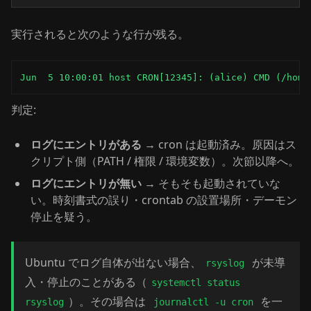
実行されると次のような行が残る。
Jun  5 10:00:01 host CRON[12345]: (alice) CMD (/home
判定:
ログにエントリがある
→ cron は起動済み。原因はス
クリプト側（PATH / 権限 / 環境変数）。次節以降へ。
ログにエントリが無い
→ そもそも起動されていな
い。時刻書式の誤り・crontab の設置場所・デーモン
停止を疑う。
Ubuntu でログ自体が出ない場合、
が未導
rsyslog
入・停止のことがある（
systemctl status
）。その場合は
を一
rsyslog
journalctl -u cron