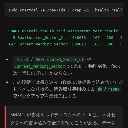
sudo smartctl -a /dev/sda | grep -iE 'health|realloc
SMART overall-health self-assessment test result: FAI
  5 Reallocated_Sector_Ct   0x0033   100   100   010 
197 Current_Pending_Sector  0x0012   100   100   000
/
や
FAILED
Reallocated_Sector_Ct
の増加 →
物理劣化
。fsck
Current_Pending_Sector
は一時しのぎにしかならない
この段階では書き込み（fsck の修復書き込み含む）が
トドメになり得る。
読み取り専用のまま
/
dd
rsync
でバックアップ
を最優先にする
SMART が劣化を示すディスクへの fsck は、不良セ
クタへの書き込みで全損を招くことがある。データ