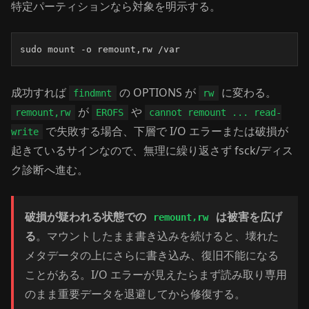
特定パーティションなら対象を明示する。
sudo mount -o remount,rw /var
成功すれば
の OPTIONS が
に変わる。
findmnt
rw
が
や
remount,rw
EROFS
cannot remount ... read-
で失敗する場合、下層で I/O エラーまたは破損が
write
起きているサインなので、無理に繰り返さず fsck/ディス
ク診断へ進む。
破損が疑われる状態での
は被害を広げ
remount,rw
る
。マウントしたまま書き込みを続けると、壊れた
メタデータの上にさらに書き込み、復旧不能になる
ことがある。I/O エラーが見えたらまず読み取り専用
のまま重要データを退避してから修復する。