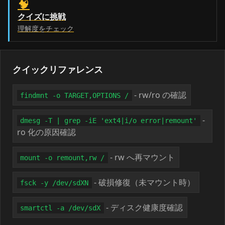
🧠
クイズに挑戦
理解度をチェック
クイックリファレンス
- rw/ro の確認
findmnt -o TARGET,OPTIONS /
-
dmesg -T | grep -iE 'ext4|i/o error|remount'
ro 化の原因確認
- rw へ再マウント
mount -o remount,rw /
- 破損修復（未マウント時）
fsck -y /dev/sdXN
- ディスク健康度確認
smartctl -a /dev/sdX