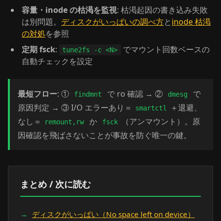
容量・inode の枯渇を監視
: 枯渇起因の書き込み失敗
は別問題。
ディスクがいっぱいの調べ方
と
inode 枯渇
の対処
を参照
定期 fsck
:
でマウント回数ベースの
tune2fs -c <N>
自動チェックを設定
最短フロー
: ①
で ro 確認 → ②
で
findmnt
dmesg
原因判定 → ③ I/O エラーあり＝
＋退避、
smartctl
なし＝
か
（アンマウント）。原
remount,rw
fsck
因確認を飛ばさないことが事故を防ぐ唯一の鍵。
まとめ / 次に読む
ディスクがいっぱい（No space left on device）