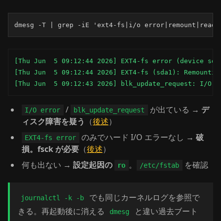
dmesg -T | grep -iE 'ext4-fs|i/o error|remount|read-
[Thu Jun  5 09:12:44 2026] EXT4-fs error (device sda
[Thu Jun  5 09:12:44 2026] EXT4-fs (sda1): Remounting
[Thu Jun  5 09:12:43 2026] blk_update_request: I/O e
/
が出ている →
デ
I/O error
blk_update_request
ィスク障害を疑う
（
後述
）
のみでハード I/O エラーなし →
破
EXT4-fs error
損。fsck が必要
（
後述
）
何も出ない →
設定起因の
。
を確認
ro
/etc/fstab
でも同じカーネルログを参照で
journalctl -k -b
きる。再起動後に消える
と違い過去ブート
dmesg