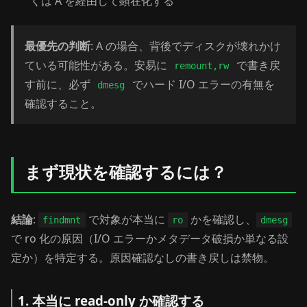
くは A を経由して顕在化する
最優先の判断
: A の場合、背後でディスクが壊れかけ
ている可能性がある。安易に
で書き戻
remount,rw
す前に、必ず
でハード I/O エラーの有無を
dmesg
確認すること。
まず現状を確認するには？
結論
:
で対象が本当に
かを確認し、
findmnt
ro
dmesg
で ro 化の原因（I/O エラーかメタデータ破損か単なる設
定か）を特定する。原因確認なしの書き戻しは禁物。
1. 本当に read-only か確認する