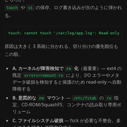
や
の保存、ログ書き込みが次のように弾かれ
touch
vi
る。
touch: cannot touch '/var/log/app.log': Read-only fi
原因は大きく 3 系統に分かれる。切り分けの優先順位も
この順。
A. カーネルが障害検知で
化
（最重要）— ext4 の
ro
既定
により、I/O エラーやメタ
errors=remount-ro
データ破損を検知すると保護のため read-only へ自動
降格する
B. 意図的な
マウント
—
の
指
ro
/etc/fstab
ro
定、CD-ROM/SquashFS、コンテナの読み取り専用ボ
リューム
C. ファイルシステム破損
— fsck が必要な不整合。多