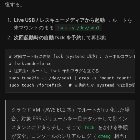
復する。
Live USB / レスキューメディアから起動
→ ルートを
未マウントのまま
fsck -y /dev/sda1
次回起動時の自動 fsck を予約
して再起動
# 次回ブート時に強制 fsck（systemd 環境）: カーネルコマンド
# fsck.mode=force

# 従来法: ルートに fsck 予約フラグを立てる

sudo tune2fs -l /dev/sda1 | grep -i 'mount count'

sudo touch /forcefsck   # 古典的だが systemd では非
クラウド VM（AWS EC2 等）でルートが ro 化した場
合、対象 EBS ボリュームを一旦デタッチして別イン
スタンスにアタッチし、そこで
をかける手順
fsck
が安全。コンソールのシリアルログ（
相当）
dmesg