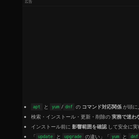
と
/
の
コマンド対応関係
が頭に
apt
yum
dnf
検索・インストール・更新・削除の
実務で迷わ
インストール前に
影響範囲を確認
して安全に実
「
と
の違い」「
と
update
upgrade
yum
dnf