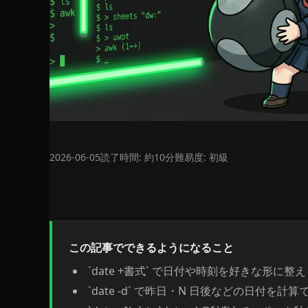
2026-06-05
読了時間: 約10分
難易度: 初級
この記事でできるようになること
`date +書式` で日付や時刻を好きな形に整
`date -d` で昨日・N 日後などの日付を計算