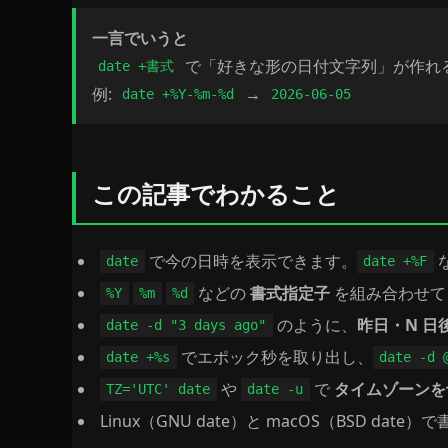
一言でいうと
で「好きな形の日付文字列」が作れ
date +書式
例:
→
date +%Y-%m-%d
2026-06-05
この記事でわかること
で今の日時を表示できます。
date
date +%F
などの
書式指定子
を組み合わせて
%Y
%m
%d
のように、
昨日・N 日
date -d "3 days ago"
でエポック秒を取り出し、
date +%s
date -d
や
で
タイムゾーンを
TZ='UTC' date
date -u
Linux（GNU date）と macOS（BSD d