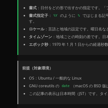
書式
：日付をどの形で出すかの指定です。「
書式指定子
：
のように
ではじまる記号
%Y
%
す。
ロケール
：言語と地域の設定です。曜日名な
タイムゾーン
：地域ごとの時刻の差です。日本は
エポック秒
：1970 年 1 月 1 日からの経
前提（対象環境）
OS：Ubuntu / 一般的な Linux
GNU coreutils の
（macOS の BS
date
この記事の表示は日本時間（JST）です。タ