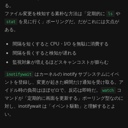
る。
ファイル変更を検知する素朴な方法は「定期的に
や
ls
を見に行く」ポーリングだ。だがこれには欠点が
stat
ある。
間隔を短くすると CPU・I/O を無駄に消費する
間隔を長くすると検知が遅れる
監視対象が増えるほどスキャンコストが膨らむ
はカーネルの inotify サブシステムにイベ
inotifywait
ントを登録し、変更が起きた瞬間だけ通知を受け取る。ア
イドル時の負荷はほぼゼロで、反応は即時だ。
コ
watch
マンドが「定期的に画面を更新する」ポーリング型なのに
対し、inotifywait は「イベント駆動」と理解するとよ
い。