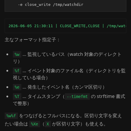
    -e close_write /tmp/watchdir
2026-06-05 21:30:11 | CLOSE_WRITE,CLOSE | /tmp/watch
主なフォーマット指定子：
… 監視しているパス（watch 対象のディレクト
%w
リ）
… イベント対象のファイル名（ディレクトリを監
%f
視している場合）
… 発生したイベント名（カンマ区切り）
%e
… タイムスタンプ（
の strftime 書式
%T
--timefmt
で整形）
をつなげるとフルパスになる。区切り文字を変え
%w%f
たい場合は
（
が区切り文字）も使える。
%Xe
X