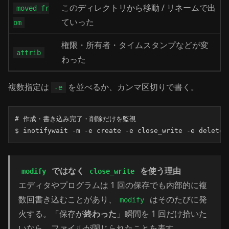
このディレクトリから移動 / リネームで出
moved_fr
ていった
om
権限・所有者・タイムスタンプなどが変
attrib
わった
複数指定は
を並べるか、カンマ区切りで書く。
-e
# 作成・書き込み完了・削除だけを監視

$ inotifywait -m -e create -e close_write -e delete 
ではなく
を使う理由
modify
close_write
エディタやプログラムは 1 回の保存でも内部的に複
数回書き込むことがあり、
はそのたびに発
modify
火する。「保存が
終わった
」瞬間を 1 回だけ拾いた
いなら、ファイルが閉じられたことを表す