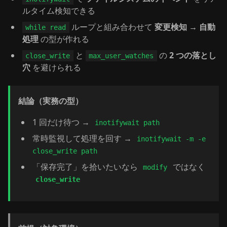
ルタイム検知できる
ループと組み合わせて
変更検知 → 自動
while read
処理
の型が作れる
と
の
2 つの落とし
close_write
max_user_watches
穴
を避けられる
結論（実務の型）
1 回だけ待つ →
inotifywait path
常時監視して処理を回す →
inotifywait -m -e
close_write path
「保存完了」を拾いたいなら
ではなく
modify
close_write