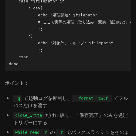
    case "$filepath" in

        *.csv)

            echo "処理開始: $filepath"

            # ここで実際の処理（取り込み・変換・通知など）を行
            ;;

        *)

            echo "対象外、スキップ: $filepath"

            ;;

    esac

done
ポイント：
で起動ログを抑制し、
でフル
-q
--format '%w%f'
パスだけを渡す
だけに絞り、「保存完了」のみを処理
close_write
トリガーにする
の
でバックスラッシュをそのま
while read -r
-r