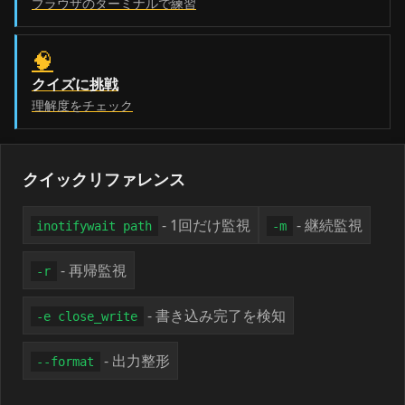
ブラウザのターミナルで練習
🧠
クイズに挑戦
理解度をチェック
クイックリファレンス
- 1回だけ監視
- 継続監視
inotifywait path
-m
- 再帰監視
-r
- 書き込み完了を検知
-e close_write
- 出力整形
--format