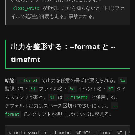
が適切。これを知らないと「同じファ
close_write
イルで処理が何度も走る」事故になる。
出力を整形する：--format と --
timefmt
結論
:
で出力を任意の書式に変えられる。
--format
%w
監視パス・
ファイル名・
イベント名・
タイ
%f
%e
%T
ムスタンプが基本。
は
と併用する。
%T
--timefmt
デフォルト出力はスペース区切りで扱いにくい。
--
でスクリプトが処理しやすい形に整える。
format
$ inotifywait -m --timefmt '%F %T' --format '%T | %e 