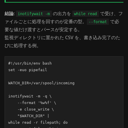
結論
:
の出力を
で受け、フ
inotifywait -m
while read
ァイルごとに処理を回すのが定番の型。
で必
--format
要な値だけ渡すとパースが安定する。
監視ディレクトリに置かれた CSV を、書き込み完了のた
びに処理する例。
#!/usr/bin/env bash

set -euo pipefail

WATCH_DIR=/var/spool/incoming

inotifywait -m -q \

    --format '%w%f' \

    -e close_write \

    "$WATCH_DIR" |

while read -r filepath; do
