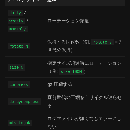
/
daily
/
ローテーション頻度
weekly
monthly
保持する世代数（例:
= 7
rotate 7
rotate N
世代分保持）
指定サイズ超過時にローテーション
size N
（例:
）
size 100M
gz 圧縮する
compress
直前世代の圧縮を 1 サイクル遅らせ
delaycompress
る
ログファイルが無くてもエラーにし
missingok
ない