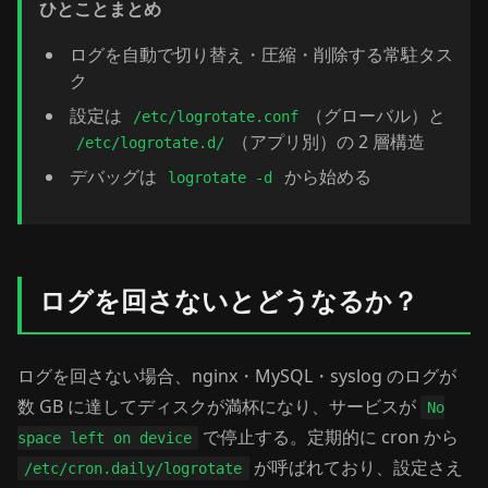
ひとことまとめ
ログを自動で切り替え・圧縮・削除する常駐タス
ク
設定は
（グローバル）と
/etc/logrotate.conf
（アプリ別）の 2 層構造
/etc/logrotate.d/
デバッグは
から始める
logrotate -d
ログを回さないとどうなるか？
ログを回さない場合、nginx・MySQL・syslog のログが
数 GB に達してディスクが満杯になり、サービスが
No
で停止する。定期的に cron から
space left on device
が呼ばれており、設定さえ
/etc/cron.daily/logrotate