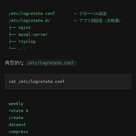
/etc/logrotate.conf        ← グローバル設定

/etc/logrotate.d/          ← アプリ別設定（主戦場）

├── nginx

├── mysql-server

├── rsyslog

└── ...
典型的な
:
/etc/logrotate.conf
cat /etc/logrotate.conf
weekly

rotate 4

create

dateext

compress
