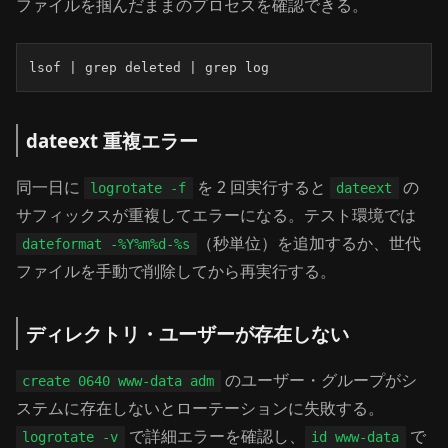
ファイルを掴んだままのプロセスを確認できる。
lsof | grep deleted | grep log
dateext 重複エラー
同一日に
を 2 回実行すると
の
logrotate -f
dateext
サフィックスが重複してエラーになる。テスト環境では
（秒単位）を追加するか、世代
dateformat -%Y%m%d-%s
ファイルを手動で削除してから再実行する。
ディレクトリ・ユーザーが存在しない
のユーザー・グループがシ
create 0640 www-data adm
ステムに存在しないとローテーションに失敗する。
で詳細エラーを確認し、
で
logrotate -v
id www-data