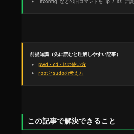
`ifconfig` などの旧コマンドを `ip` / `ss
前提知識（先に読むと理解しやすい記事）
pwd・cd・lsの使い方
rootとsudoの考え方
この記事で解決できること