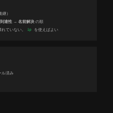
後継）
→ 到達性 → 名前解決
の順
でも壊れていない。
を使えばよい
ip
ール済み