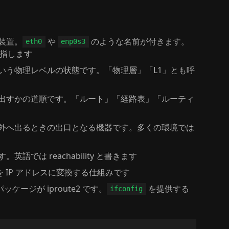
）
装置。
や
のような名前が付きます。
eth0
enp0s3
を指します
という物理レベルの状態です。「物理層」「L1」とも呼
り出すかの道順です。「ルート」「経路表」「ルーティ
の外へ出るときの出口となる機器です。多くの環境では
語では reachability と書きます
 IP アドレスに変換する仕組みです
ケージが iproute2 です。
を提供する
ifconfig