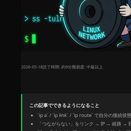
2026-05-18
読了時間: 約9分
難易度: 中級以上
この記事でできるようになること
`ip a` / `ip link` / `ip route` で自分
「つながらない」をリンク → IP → 経路 