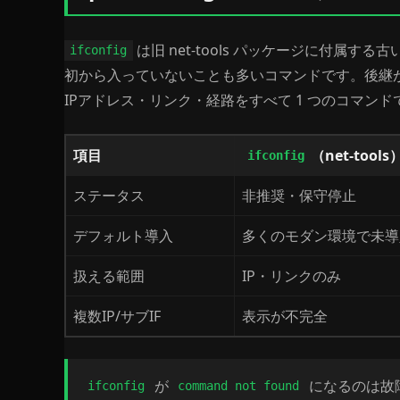
は旧 net-tools パッケージに付属
ifconfig
初から入っていないことも多いコマンドです。後継が ip
IPアドレス・リンク・経路をすべて 1 つのコマン
項目
（net-tools
ifconfig
ステータス
非推奨・保守停止
デフォルト導入
多くのモダン環境で未導
扱える範囲
IP・リンクのみ
複数IP/サブIF
表示が不完全
が
になるのは故障
ifconfig
command not found