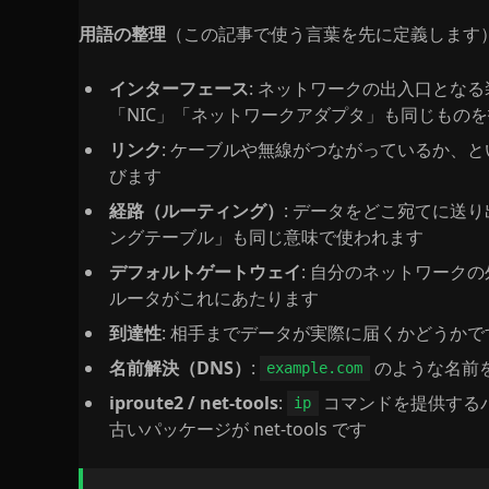
用語の整理
（この記事で使う言葉を先に定義します
インターフェース
: ネットワークの出入口となる
「NIC」「ネットワークアダプタ」も同じもの
リンク
: ケーブルや無線がつながっているか、
びます
経路（ルーティング）
: データをどこ宛てに送
ングテーブル」も同じ意味で使われます
デフォルトゲートウェイ
: 自分のネットワーク
ルータがこれにあたります
到達性
: 相手までデータが実際に届くかどうかです。英
名前解決（DNS）
:
のような名前を
example.com
iproute2 / net-tools
:
コマンドを提供するパッ
ip
古いパッケージが net-tools です