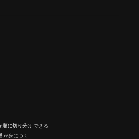
か順に切り分け
できる
型
が身につく