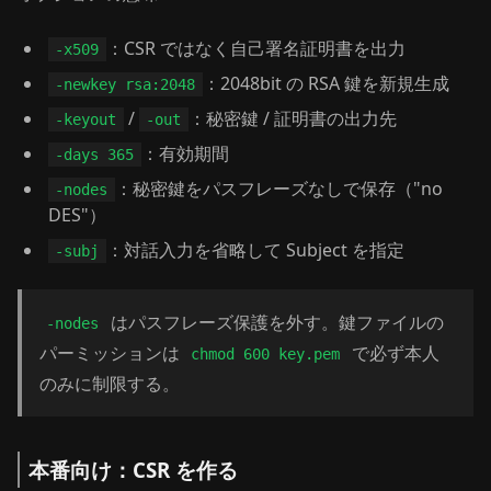
：CSR ではなく自己署名証明書を出力
-x509
：2048bit の RSA 鍵を新規生成
-newkey rsa:2048
/
：秘密鍵 / 証明書の出力先
-keyout
-out
：有効期間
-days 365
：秘密鍵をパスフレーズなしで保存（"no
-nodes
DES"）
：対話入力を省略して Subject を指定
-subj
はパスフレーズ保護を外す。鍵ファイルの
-nodes
パーミッションは
で必ず本人
chmod 600 key.pem
のみに制限する。
本番向け：CSR を作る