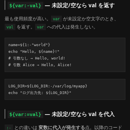
— 未設定/空なら val を返す
${var:-val}
最も使用頻度が高い。
が未設定か空文字のとき、
var
を返す。
への代入は発生しない。
val
var
name=${1:-"world"}

echo "Hello, ${name}!"

# 引数なし → Hello, world!

# 引数 Alice → Hello, Alice!
LOG_DIR=${LOG_DIR:-/var/log/myapp}

echo "ログ出力先: ${LOG_DIR}"
— 未設定/空なら val を代入
${var:=val}
との違いは
変数に代入が発生する
点。以降のコード
:-