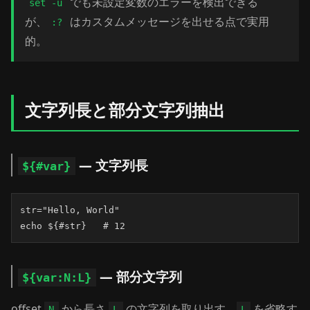
でも未設定変数のエラーを検出できる
set -u
が、
はカスタムメッセージを出せる点で実用
:?
的。
文字列長と部分文字列抽出
— 文字列長
${#var}
str="Hello, World"

echo ${#str}   # 12
— 部分文字列
${var:N:L}
offset
から長さ
の文字列を取り出す。
を省略す
N
L
L