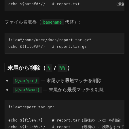
echo ${path##*/}   # report.txt              
ファイル名取得（
代替）:
basename
file="/home/user/docs/report.tar.gz"

echo ${file##*/}   # report.tar.gz
末尾から削除（
/
）
%
%%
— 末尾から
最短
マッチを削除
${var%pat}
— 末尾から
最長
マッチを削除
${var%%pat}
file="report.tar.gz"

echo ${file%.*}    # report.tar（最後の .xxx を削除）

echo ${file%%.*}   # report    （最初の . 以降をすべて