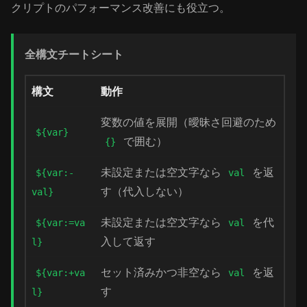
クリプトのパフォーマンス改善にも役立つ。
全構文チートシート
構文
動作
変数の値を展開（曖昧さ回避のため
${var}
で囲む）
{}
未設定または空文字なら
を返
${var:-
val
す（代入しない）
val}
未設定または空文字なら
を代
${var:=va
val
入して返す
l}
セット済みかつ非空なら
を返
${var:+va
val
す
l}