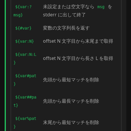
未設定または空文字なら
を
${var:?
msg
stderr に出して終了
msg}
変数の文字列長を返す
${#var}
offset N 文字目から末尾まで取得
${var:N}
${var:N:L
offset N 文字目から長さ L を取得
}
${var#pat
先頭から最短マッチを削除
}
${var##pa
先頭から最長マッチを削除
t}
${var%pat
末尾から最短マッチを削除
}