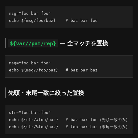
msg="foo bar foo"

echo ${msg/foo/baz}    # baz bar foo
— 全マッチを置換
${var//pat/rep}
msg="foo bar foo"

echo ${msg//foo/baz}   # baz bar baz
先頭・末尾一致に絞った置換
str="foo-bar-foo"

echo ${str/#foo/baz}   # baz-bar-foo（先頭一致のみ）

echo ${str/%foo/baz}   # foo-bar-baz（末尾一致のみ）