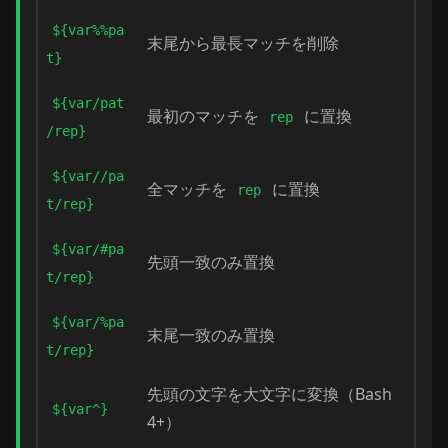
${var%%pa
末尾から最長マッチを削除
t}
${var/pat
最初のマッチを
に置換
rep
/rep}
${var//pa
全マッチを
に置換
rep
t/rep}
${var/#pa
先頭一致のみ置換
t/rep}
${var/%pa
末尾一致のみ置換
t/rep}
先頭の文字を大文字に変換（Bash
${var^}
4+）