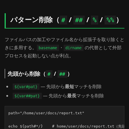
パターン削除（
/
/
/
）
#
##
%
%%
ファイルパスの加工やファイル名から拡張子を取り除くと
きに多用する。
・
の代替として外部
basename
dirname
プロセスを起動しない点が利点。
先頭から削除（
/
）
#
##
— 先頭から
最短
マッチを削除
${var#pat}
— 先頭から
最長
マッチを削除
${var##pat}
path="/home/user/docs/report.txt"

echo ${path#*/}    # home/user/docs/report.txt（先