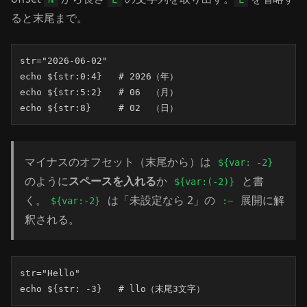
ると末尾まで。
str="2026-06-02"

echo ${str:0:4}   # 2026（年）

echo ${str:5:2}   # 06  （月）

echo ${str:8}     # 02  （日）
マイナスのオフセット（末尾から）は
${var: -2}
のように
スペースを入れる
か
と書
${var:(-2)}
く。
は「未設定なら 2」の
展開に解
${var:-2}
:−
釈される。
str="Hello"

echo ${str: -3}   # llo（末尾3文字）