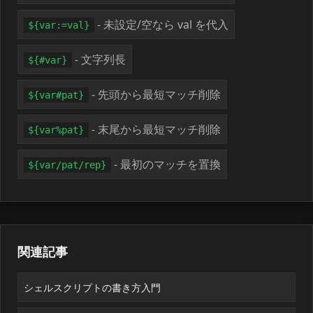
- 未設定/空なら val を代入
${var:=val}
- 文字列長
${#var}
- 先頭から最短マッチ削除
${var#pat}
- 末尾から最短マッチ削除
${var%pat}
- 最初のマッチを置換
${var/pat/rep}
関連記事
シェルスクリプトの書き方入門