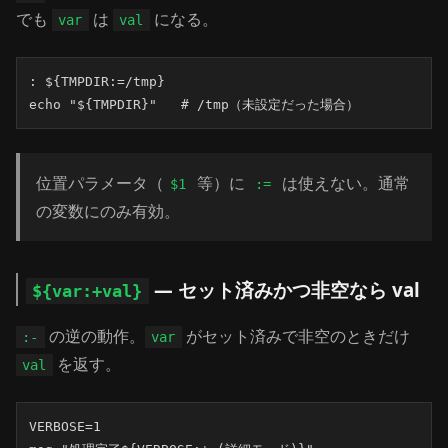
でも
は
になる。
var
val
: ${TMPDIR:=/tmp}

echo "${TMPDIR}"   # /tmp（未設定だった場合）
位置パラメータ（
等）に
は使えない。通常
$1
:=
の変数にのみ有効。
— セット済みかつ非空なら val
${var:+val}
の逆の動作。
がセット済みで非空のときだけ
:-
var
を返す。
val
VERBOSE=1
