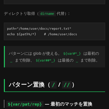
ディレクトリ取得（
代替）:
dirname
path="/home/user/docs/report.txt"

echo ${path%/*}    # /home/user/docs
パターンには glob が使える。
は最初の
${var#*_}
まで削除、
は最後の
まで削除。
_
${var##*_}
_
パターン置換（
/
）
/
//
— 最初のマッチを置換
${var/pat/rep}