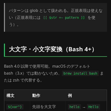
パターンは glob として扱われる。正規表現は使えな
い（正規表現には
を使
[[ $str =~ pattern ]]
う）。
大文字・小文字変換（Bash 4+）
Bash 4.0 以降で使用可能。macOS のデフォルト
bash（3.x）では動かないため、
ま
brew install bash
たは zsh で代替する。
構文
動作
例
先頭を大文字
→
${var^}
hello
Hello