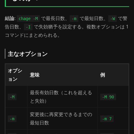
結論
:
で最長日数、
で最短日数、
で警
chage -M
-m
-W
告日数、
で失効猶予を設定する。複数オプションは 1
-I
コマンドにまとめられる。
主なオプション
オプシ
意味
例
ョン
最長有効日数（これを超える
-M
-M 90
と失効）
変更後に再変更できるまでの
-m
-m 7
最短日数