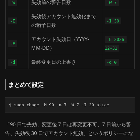
失効前の警告日数
-W
-W 7
失効後アカウント無効化まで
-I
-I 30
の猶予日数
アカウント失効日（YYYY-
-E 2026-
-E
MM-DD）
12-31
最終変更日の上書き
-d
-d 0
まとめて設定
$ sudo chage -M 90 -m 7 -W 7 -I 30 alice
「90 日で失効、変更後 7 日は再変更不可、7 日前から警
告、失効後 30 日でアカウント無効」というポリシーにな