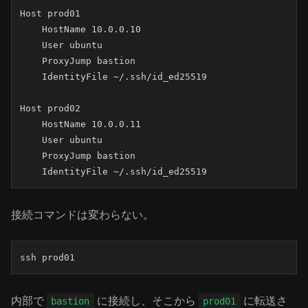
Host prod01

    HostName 10.0.0.10

    User ubuntu

    ProxyJump bastion

    IdentityFile ~/.ssh/id_ed25519

Host prod02

    HostName 10.0.0.11

    User ubuntu

    ProxyJump bastion

    IdentityFile ~/.ssh/id_ed25519
接続コマンドは変わらない。
ssh prod01
内部で
に接続し、そこから
に転送さ
bastion
prod01