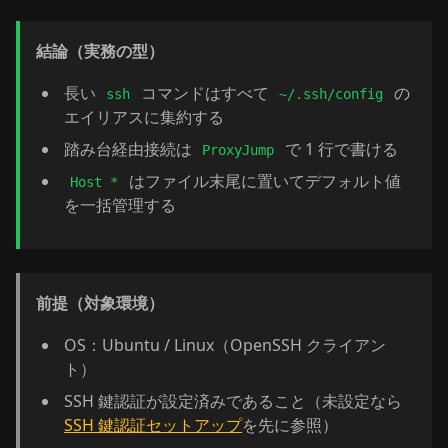
結論（実務の型）
長い
コマンドはすべて
の
ssh
~/.ssh/config
エイリアスに集約する
踏み台経由接続は
で 1 行で書ける
ProxyJump
はファイル末尾に置いてデフォルト値
Host *
を一括管理する
前提（対象環境）
OS：Ubuntu / Linux（OpenSSH クライアン
ト）
SSH 鍵認証が設定済みであること（未設定なら
SSH 鍵認証セットアップ
を先に参照）