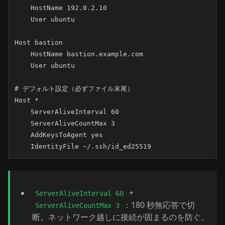
    HostName 192.0.2.10

    User ubuntu

Host bastion

    HostName bastion.example.com

    User ubuntu

# デフォルト設定（必ずファイル末尾）

Host *

    ServerAliveInterval 60

    ServerAliveCountMax 3

    AddKeysToAgent yes

    IdentityFile ~/.ssh/id_ed25519
+
ServerAliveInterval 60
：180 秒無応答で切
ServerAliveCountMax 3
断。ネットワーク越しに接続が固まるのを防ぐ。