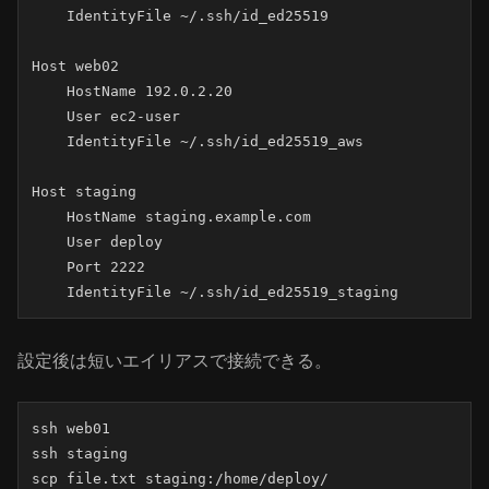
    IdentityFile ~/.ssh/id_ed25519

Host web02

    HostName 192.0.2.20

    User ec2-user

    IdentityFile ~/.ssh/id_ed25519_aws

Host staging

    HostName staging.example.com

    User deploy

    Port 2222

    IdentityFile ~/.ssh/id_ed25519_staging
設定後は短いエイリアスで接続できる。
ssh web01

ssh staging

scp file.txt staging:/home/deploy/