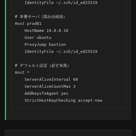
    IdentityFile ~/.ssh/id_ed25519

# 本番サーバ（踏み台経由）

Host prod01

    HostName 10.0.0.10

    User ubuntu

    ProxyJump bastion

    IdentityFile ~/.ssh/id_ed25519

# デフォルト設定（必ず末尾）

Host *

    ServerAliveInterval 60

    ServerAliveCountMax 3

    AddKeysToAgent yes

    StrictHostKeyChecking accept-new