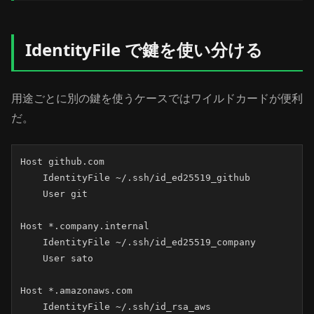
IdentityFile で鍵を使い分ける
用途ごとに別の鍵を使うケースではワイルドカードが便利
だ。
Host github.com

    IdentityFile ~/.ssh/id_ed25519_github

    User git

Host *.company.internal

    IdentityFile ~/.ssh/id_ed25519_company

    User sato

Host *.amazonaws.com

    IdentityFile ~/.ssh/id_rsa_aws
