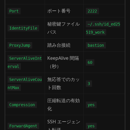
ポート番号
Port
2222
秘密鍵ファイル
~/.ssh/id_ed25
IdentityFile
パス
519_work
踏み台接続
ProxyJump
bastion
KeepAlive 間隔
ServerAliveInt
60
（秒）
erval
無応答でのカッ
ServerAliveCou
3
ト回数
ntMax
圧縮転送の有効
Compression
yes
化
SSH エージェン
ForwardAgent
yes
ト転送