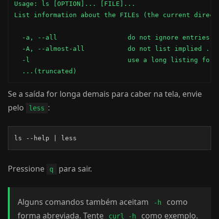
Usage: ls [OPTION]... [FILE]...

List information about the FILEs (the current directo
  -a, --all                  do not ignore entries st
  -A, --almost-all           do not list implied . an
  -l                         use a long listing forma
  ...(truncated)
Se a saída for longa demais para caber na tela, envie
pelo
:
less
ls --help | less
Pressione
para sair.
q
Alguns comandos também aceitam
como
-h
forma abreviada. Tente
como exemplo.
curl -h