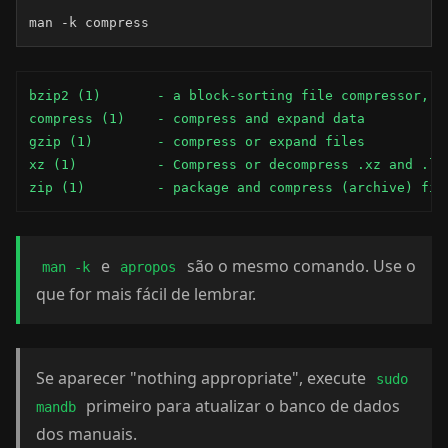
man -k compress
bzip2 (1)       - a block-sorting file compressor, v1
compress (1)    - compress and expand data

gzip (1)        - compress or expand files

xz (1)          - Compress or decompress .xz and .lzm
zip (1)         - package and compress (archive) fil
e
são o mesmo comando. Use o
man -k
apropos
que for mais fácil de lembrar.
Se aparecer "nothing appropriate", execute
sudo
primeiro para atualizar o banco de dados
mandb
dos manuais.