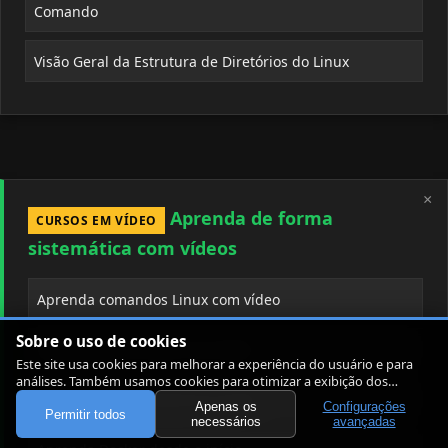
Comando
Visão Geral da Estrutura de Diretórios do Linux
×
Aprenda de forma
CURSOS EM VÍDEO
sistemática com vídeos
Aprenda comandos Linux com vídeo
Sobre o uso de cookies
Aprenda shell e bash com vídeo
Este site usa cookies para melhorar a experiência do usuário e para
análises. Também usamos cookies para otimizar a exibição dos
artigos.
Aprenda Git e controle de versão
Apenas os
Configurações
Permitir todos
necessários
avançadas