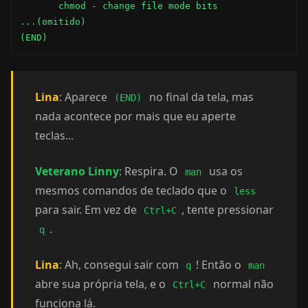
       chmod - change file mode bits

...(omitido)

(END)
Lina
: Aparece
no final da tela, mas
(END)
nada acontece por mais que eu aperte
teclas...
Veterano Linny
: Respira. O
usa os
man
mesmos comandos de teclado que o
less
para sair. Em vez de
, tente pressionar
Ctrl+C
.
q
Lina
: Ah, consegui sair com
! Então o
q
man
abre sua própria tela, e o
normal não
Ctrl+C
funciona lá.