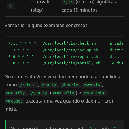
Intervalo
(minuto) significa a
*/15
/
(step)
cada 15 minutos
Vamos ler alguns exemplos concretos.
*/15 * * * *   /usr/local/bin/check.sh      a cada 15
0 3 * * *      /usr/local/bin/backup.sh     diariamen
0 9 * * 1-5    /usr/local/bin/report.sh     dias utei
0 0 1 * *      /usr/local/bin/monthly.sh    1o dia d
No cron estilo Vixie você também pode usar apelidos
como
,
,
,
,
@reboot
@daily
@hourly
@weekly
,
(
) e
.
@monthly
@yearly
@annually
@midnight
executa uma vez quando o daemon cron
@reboot
inicia.
No campo de dia da semana, tanto
quanto
0
7