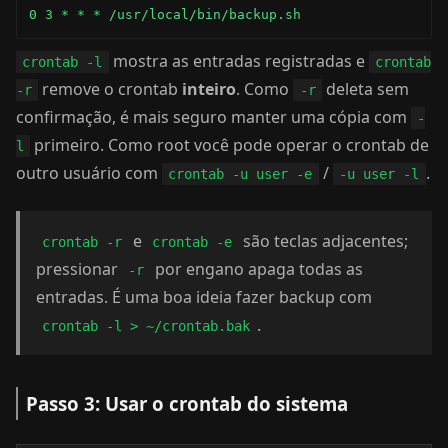
0 3 * * * /usr/local/bin/backup.sh
mostra as entradas registradas e
crontab -l
crontab
remove o crontab
inteiro
. Como
deleta sem
-r
-r
confirmação, é mais seguro manter uma cópia com
-
primeiro. Como root você pode operar o crontab de
l
outro usuário com
/
.
crontab -u user -e
-u user -l
e
são teclas adjacentes;
crontab -r
crontab -e
pressionar
por engano apaga todas as
-r
entradas. É uma boa ideia fazer backup com
.
crontab -l > ~/crontab.bak
Passo 3: Usar o crontab do sistema