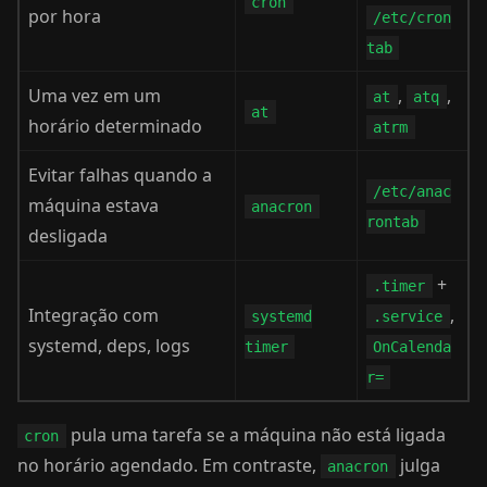
cron
por hora
/etc/cron
tab
Uma vez em um
,
,
at
atq
at
horário determinado
atrm
Evitar falhas quando a
/etc/anac
máquina estava
anacron
rontab
desligada
+
.timer
Integração com
,
systemd
.service
systemd, deps, logs
timer
OnCalenda
r=
pula uma tarefa se a máquina não está ligada
cron
no horário agendado. Em contraste,
julga
anacron