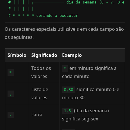
# │ │ │ │ ┌───────────── dia da semana (0 - 7, 0 e 7 
# │ │ │ │ │

# * * * * * comando a executar
Os caracteres especiais utilizáveis em cada campo são
os seguintes.
Símbolo
Significado
Exemplo
Todos os
em minuto significa a
*
*
valores
cada minuto
Lista de
significa minuto 0 e
0,30
,
valores
minuto 30
(dia da semana)
1-5
Faixa
-
significa seg-sex