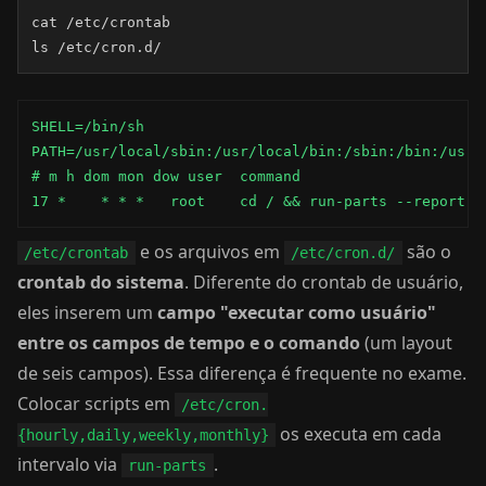
cat /etc/crontab

ls /etc/cron.d/
SHELL=/bin/sh

PATH=/usr/local/sbin:/usr/local/bin:/sbin:/bin:/usr/s
# m h dom mon dow user  command

17 *    * * *   root    cd / && run-parts --report /
e os arquivos em
são o
/etc/crontab
/etc/cron.d/
crontab do sistema
. Diferente do crontab de usuário,
eles inserem um
campo "executar como usuário"
entre os campos de tempo e o comando
(um layout
de seis campos). Essa diferença é frequente no exame.
Colocar scripts em
/etc/cron.
os executa em cada
{hourly,daily,weekly,monthly}
intervalo via
.
run-parts