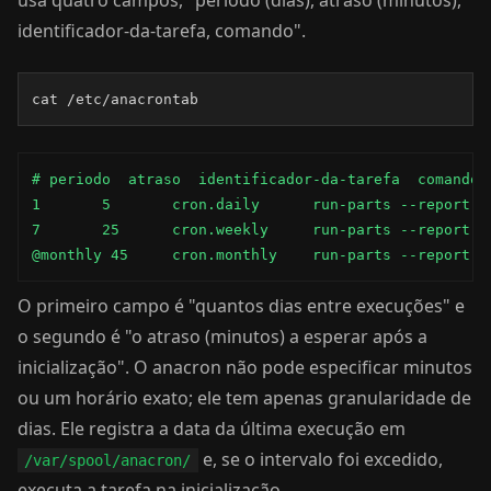
usa quatro campos, "período (dias), atraso (minutos),
identificador-da-tarefa, comando".
cat /etc/anacrontab
# periodo  atraso  identificador-da-tarefa  comando

1	5	cron.daily	run-parts --report /etc/cron.daily

7	25	cron.weekly	run-parts --report /etc/cron.weekly

@monthly 45	cron.monthly	run-parts
O primeiro campo é "quantos dias entre execuções" e
o segundo é "o atraso (minutos) a esperar após a
inicialização". O anacron não pode especificar minutos
ou um horário exato; ele tem apenas granularidade de
dias. Ele registra a data da última execução em
e, se o intervalo foi excedido,
/var/spool/anacron/
executa a tarefa na inicialização.