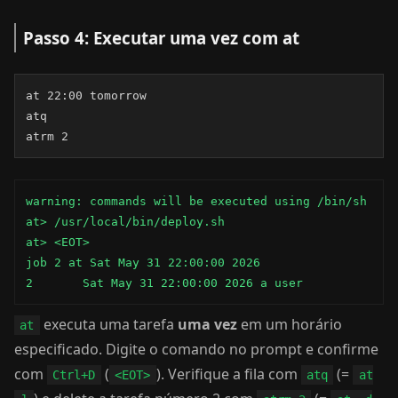
Passo 4: Executar uma vez com at
at 22:00 tomorrow

atq

atrm 2
warning: commands will be executed using /bin/sh

at> /usr/local/bin/deploy.sh

at> <EOT>

job 2 at Sat May 31 22:00:00 2026

2	Sat May 31 22:00:00 2026 a user
executa uma tarefa
uma vez
em um horário
at
especificado. Digite o comando no prompt e confirme
com
(
). Verifique a fila com
(=
Ctrl+D
<EOT>
atq
at