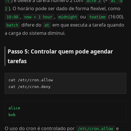
) e delete a tarefa número 2 com
(=
-l
atrm 2
at -d
). O horário pode ser dado de forma flexível, como
2
,
,
ou
(16:00).
10:00
now + 1 hour
midnight
teatime
difere do
em que executa a tarefa quando
batch
at
a carga do sistema diminui.
Passo 5: Controlar quem pode agendar
tarefas
cat /etc/cron.allow

cat /etc/cron.deny
alice

bob
O uso do cron é controlado por
e
/etc/cron.allow