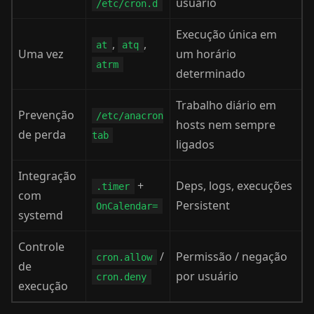
usuário
/etc/cron.d
Execução única em
,
,
at
atq
Uma vez
um horário
atrm
determinado
Trabalho diário em
Prevenção
/etc/anacron
hosts nem sempre
de perda
tab
ligados
Integração
+
Deps, logs, execuções
.timer
com
Persistent
OnCalendar=
systemd
Controle
/
Permissão / negação
cron.allow
de
por usuário
cron.deny
execução