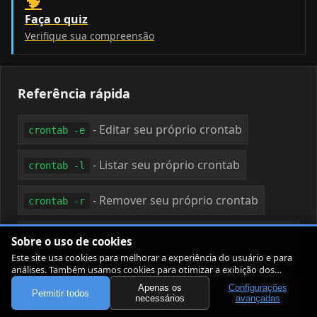
🧠
Faça o quiz
Verifique sua compreensão
Referência rápida
- Editar seu próprio crontab
crontab -e
- Listar seu próprio crontab
crontab -l
- Remover seu próprio crontab
crontab -r
- Editar o crontab de um
crontab -u user -e
Sobre o uso de cookies
usuário específico (root)
Este site usa cookies para melhorar a experiência do usuário e para
análises. Também usamos cookies para otimizar a exibição dos
artigos.
- Executar uma vez em um horário
Apenas os
Configurações
at 10:00
Permitir todos
necessários
avançadas
determinado