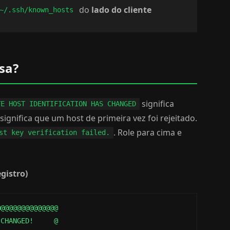
do
lado do cliente
~/.ssh/known_hosts
sa?
significa
TE HOST IDENTIFICATION HAS CHANGED
significa que um host de primeira vez foi rejeitado.
. Role para cima e
st key verification failed.
gistro)
@@@@@@@@@@@@@@

CHANGED!     @
