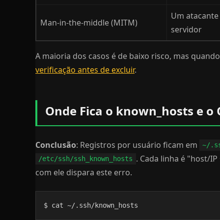
Um atacante 
Man-in-the-middle (MITM)
servidor
A maioria dos casos é de baixo risco, mas quan
verificação antes de excluir
.
Onde Fica o known_hosts e o 
Conclusão
: Registros por usuário ficam em
~/.s
. Cada linha é "host/IP
/etc/ssh/ssh_known_hosts
com ele dispara este erro.
$ cat ~/.ssh/known_hosts