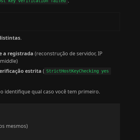
.
ost key verification failed
istintas
.
 a registrada
(reconstrução de servidor, IP
-middle)
erificação estrita
(
StrictHostKeyChecking yes
 identifique qual caso você tem primeiro.
o os mesmos)