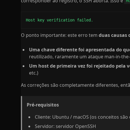
corresponder ao registro, o SSH aborta. Isso é
H
Host key verification failed.
O ponto importante: este erro tem
duas causas d
Uma chave diferente foi apresentada do que
reutilizado, raramente um ataque man-in-the
Um host de primeira vez foi rejeitado pela v
etc.)
As correções são completamente diferentes, então
Pré-requisitos
Cliente: Ubuntu / macOS (os conceitos sã
Servidor: servidor OpenSSH