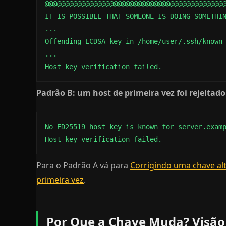
@@@@@@@@@@@@@@@@@@@@@@@@@@@@@@@@@@@@@@@@@@@@@
IT IS POSSIBLE THAT SOMEONE IS DOING SOMETHIN
...

Offending ECDSA key in /home/user/.ssh/known_
...

Host key verification failed.
Padrão B: um host de primeira vez foi rejeitado
No ED25519 host key is known for server.examp
Host key verification failed.
Para o Padrão A vá para
Corrigindo uma chave al
primeira vez
.
Por Que a Chave Muda? Visão