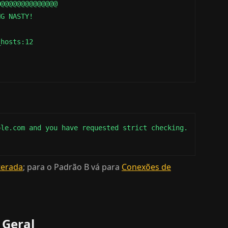
@@@@@@@@@@@@@@

G NASTY!

hosts:12

le.com and you have requested strict checking.

terada
; para o Padrão B vá para
Conexões de
 Geral