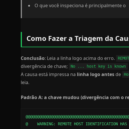
O que você inspeciona é principalmente o
Como Fazer a Triagem da Cau
Conclusão
: Leia a linha logo acima do erro.
REMO
divergência de chave;
No ... host key is known
A causa está impressa na
linha logo antes
de
Ho
leia.
Padrão A: a chave mudou (divergência com o re
@@@@@@@@@@@@@@@@@@@@@@@@@@@@@@@@@@@@@@@@@@@@@
@    WARNING: REMOTE HOST IDENTIFICATION HAS 