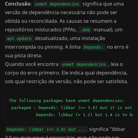
Conclusão
:
significa que uma
unmet dependencies
versão de dependência necessária não pode ser
obtida ou reconciliada. As causas se resumem a
repositórios misturados (PPAs,
manual), um
.deb
desatualizado, uma instalação
apt update
interrompida ou pinning. A linha
no erro é
Depends:
sua pista direta.
Quando você encontra
, leia o
unmet dependencies
corpo do erro primeiro. Ele indica qual dependência,
sob qual restrição de versão, não pode ser satisfeita.
The following packages have unmet dependencies:

 packageA : Depends: libbar (>= 3.0) but it is not go
           Depends: libbaz (= 1.2) but 1.4 is to be 
significa "libbar
Depends: libbar (>= 3.0) but ...
3.0 ou mais novo é necessário, mas não pode ser