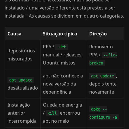
instalado / uma versão diferente está prestes a ser
instalada". As causas se dividem em quatro categorias.
Causa
Situação típica
Direção
PPA /
Remover o
.deb
Repositórios
manual / releases
PPA /
--fix-
misturados
Ubuntu mistos
broken
apt não conhece a
,
apt update
apt update
nova versão da
depois tente
desatualizado
dependência
novamente
Instalação
Queda de energia
dpkg --
anterior
/
encerrou
kill
configure -a
interrompida
apt no meio