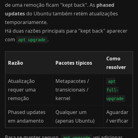
de uma remoção ficam "kept back". As
phased
updates
do Ubuntu também retém atualizações
temporariamente.
Há duas razões principais para "kept back" aparecer
com
.
apt upgrade
Como
Razão
Pacotes típicos
resolver
Atualização
Metapacotes /
apt
requer uma
transicionais /
full-
remoção
kernel
upgrade
Phased updates
Qualquer um
Aguardar
em andamento
(apenas Ubuntu)
/ verificar
Para se manter seguro,
vai
adicionar
apt upgrade