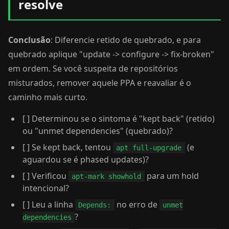
resolve
Conclusão
: Diferencie retido de quebrado, e para
quebrado aplique "update -> configure -> fix-broken"
em ordem. Se você suspeita de repositórios
misturados, remover aquele PPA e reavaliar é o
caminho mais curto.
[ ] Determinou se o sintoma é "kept back" (retido)
ou "unmet dependencies" (quebrado)?
[ ] Se kept back, tentou
(e
apt full-upgrade
aguardou se é phased updates)?
[ ] Verificou
para um hold
apt-mark showhold
intencional?
[ ] Leu a linha
no erro de
Depends:
unmet
?
dependencies