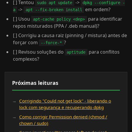
[ ] Tentou
->
sudo apt update
dpkg --configure -
->
em ordem?
a
apt --fix-broken install
[ ] Usou
para identificar
apt-cache policy <dep>
repos misturados (PPA / .deb manual)?
[ ] Corrigiu a causa raiz (pinning / mistura) antes de
forçar com
?
--force-*
[ ] Revisou soluções do
para conflitos
aptitude
complexos?
Próximas leituras
Corrigindo "Could not get lock" - liberando o
lock com segurança e recuperando dpkg
Como corrigir Permission denied (chmod /
chown / sudo)