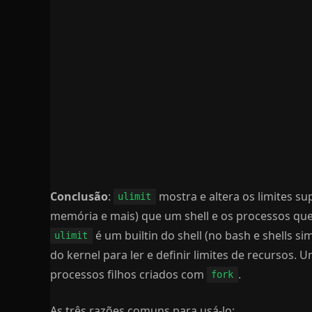
Conclusão
:
mostra e altera os limites su
ulimit
memória e mais) que um shell e os processos que 
é um builtin do shell (no bash e shells s
ulimit
do kernel para ler e definir limites de recursos. U
processos filhos criados com
.
fork
As três razões comuns para usá-lo: