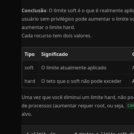
Conclusão
: O limite soft é o que é realmente apli
usuário sem privilégios pode aumentar o limite s
aumentar o limite hard.
Cada recurso tem dois valores.
Tipo
Significado
soft
O limite atualmente aplicado
hard
O teto que o soft não pode exceder
Uma vez que você diminui um limite hard, não p
de processos (aumentar requer root, ou seja,
CA
alvo.
$ ulimit -Sn        # mostra o limite soft de