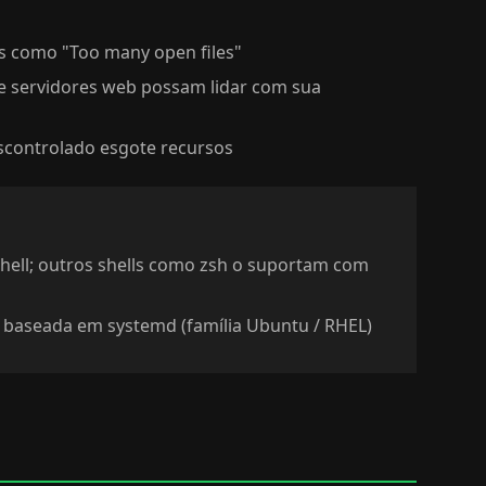
s como "Too many open files"
e servidores web possam lidar com sua
escontrolado esgote recursos
shell; outros shells como zsh o suportam com
 baseada em systemd (família Ubuntu / RHEL)