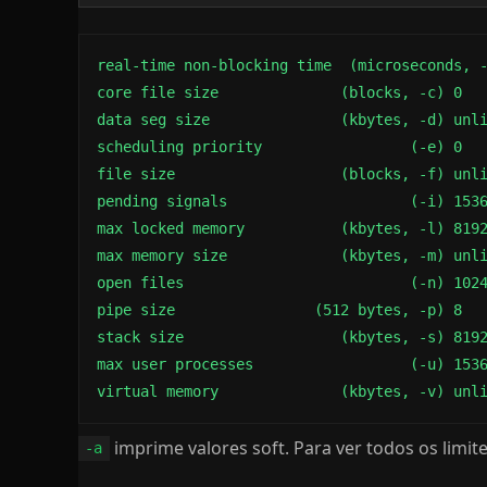
real-time non-blocking time  (microseconds, -
core file size              (blocks, -c) 0

data seg size               (kbytes, -d) unli
scheduling priority                 (-e) 0

file size                   (blocks, -f) unli
pending signals                     (-i) 1536
max locked memory           (kbytes, -l) 8192
max memory size             (kbytes, -m) unli
open files                          (-n) 1024
pipe size                (512 bytes, -p) 8

stack size                  (kbytes, -s) 8192
max user processes                  (-u) 1536
virtual memory              (kbytes, -v) unl
imprime valores soft. Para ver todos os limi
-a