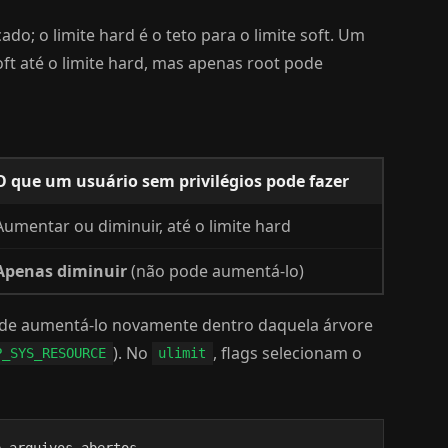
cado; o limite hard é o teto para o limite soft. Um
oft até o limite hard, mas apenas root pode
O que um usuário sem privilégios pode fazer
Aumentar ou diminuir, até o limite hard
Apenas diminuir
(não pode aumentá-lo)
ode aumentá-lo novamente dentro daquela árvore
). No
, flags selecionam o
P_SYS_RESOURCE
ulimit
 arquivos abertos
