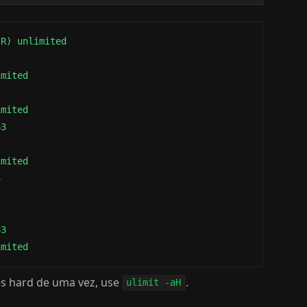
R) unlimited

mited

mited

3



mited





3

imited
tes hard de uma vez, use
.
ulimit -aH