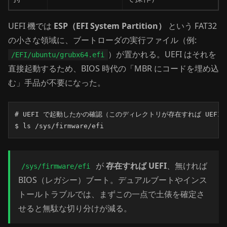
UEFI 機では
ESP（EFI System Partition）
という FAT32
の小さな領域に、ブートローダの実行ファイル（例:
）が置かれる。UEFI はそれを
/EFI/ubuntu/grubx64.efi
直接起動するため、BIOS 時代の「MBR にコードを埋め込
む」手品が不要になった。
# UEFI で起動したかの確認（このディレクトリが存在すれば UEFI 
$ ls /sys/firmware/efi
が
存在すれば UEFI
、無ければ
/sys/firmware/efi
BIOS（レガシー）ブート。デュアルブートやインス
トールトラブルでは、まずこの一点で土俵を確定さ
せると無駄な切り分けが減る。