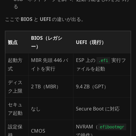
る
ここで
BIOS
と
UEFI
の違いが出る。
BIOS（レガシ
観点
UEFI（現行）
ー）
起動方
MBR 先頭 446 バ
ESP 上の
実行フ
.efi
式
イトを実行
ァイルを起動
ディス
2 TB（MBR）
9.4 ZB（GPT）
ク上限
セキュ
なし
Secure Boot に対応
ア起動
設定保
NVRAM（
efibootmgr
CMOS
持
で操作）