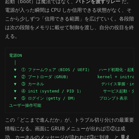
起動（boot）は魔法ではなく、
バトンを渡すリレー
だ。
電源が入った瞬間は CPU しか信用できる状態がなく、そ
こから少しずつ「信用できる範囲」を広げていく。各段階
は次の段階をメモリに載せて制御を渡し、自分の役目を終
える。
電源ON

  │

  ▼  ① ファームウェア（BIOS / UEFI）   ハード初期化・起動
  ▼  ② ブートローダ（GRUB）           kernel + initram
  ▼  ③ カーネル                       デバイス掌握・init
  ▼  ④ init（systemd / PID 1）        サービス起動・タ
  ▼  ⑤ ログイン（getty / DM）         プロンプト表示

ユーザー操作可能
この「どこまで進んだか」が、トラブル切り分けの最重要
情報になる。画面に GRUB メニューが出れば①②は成
功、カーネルのメッセージが流れれば③に到達、と
見え