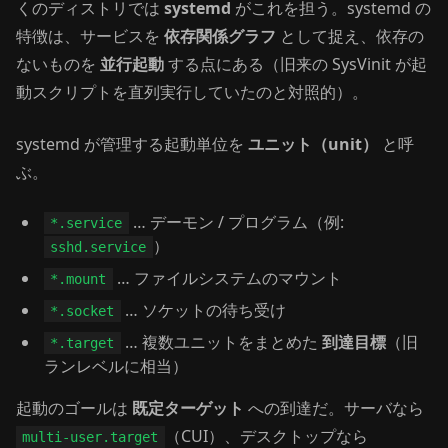
くのディストリでは
systemd
がこれを担う。systemd の
特徴は、サービスを
依存関係グラフ
として捉え、依存の
ないものを
並行起動
する点にある（旧来の SysVinit が起
動スクリプトを直列実行していたのと対照的）。
systemd が管理する起動単位を
ユニット（unit）
と呼
ぶ。
… デーモン / プログラム（例:
*.service
）
sshd.service
… ファイルシステムのマウント
*.mount
… ソケットの待ち受け
*.socket
… 複数ユニットをまとめた
到達目標
（旧
*.target
ランレベルに相当）
起動のゴールは
既定ターゲット
への到達だ。サーバなら
（CUI）、デスクトップなら
multi-user.target