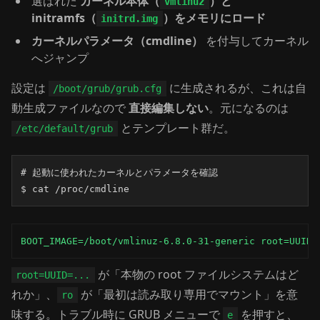
選ばれた
カーネル本体（
）と
vmlinuz
initramfs（
）をメモリにロード
initrd.img
カーネルパラメータ（cmdline）
を付与してカーネル
へジャンプ
設定は
に生成されるが、これは自
/boot/grub/grub.cfg
動生成ファイルなので
直接編集しない
。元になるのは
とテンプレート群だ。
/etc/default/grub
# 起動に使われたカーネルとパラメータを確認

$ cat /proc/cmdline
BOOT_IMAGE=/boot/vmlinuz-6.8.0-31-generic root=UUID=
が「本物の root ファイルシステムはど
root=UUID=...
れか」、
が「最初は読み取り専用でマウント」を意
ro
味する。トラブル時に GRUB メニューで
を押すと、
e