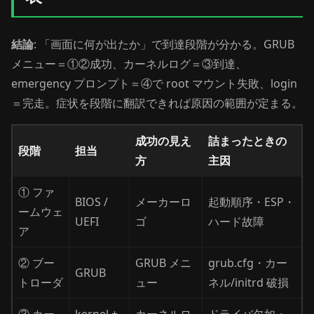
結論
: 「画面に何が出たか」で到達段階が分かる。GRUB
メニュー＝①②成功、カーネルログ＝③到達、
emergency プロンプト＝④で root マウント失敗、login
＝完走。症状を段階に翻訳できれば原因の範囲が定まる。
成功の見え
詰まったときの
段階
担当
方
主因
① ファ
BIOS /
メーカーロ
起動順序・ESP・
ームウェ
UEFI
ゴ
ハード故障
ア
② ブー
GRUB メニ
grub.cfg・カー
GRUB
トローダ
ュー
ネル/initrd 破損