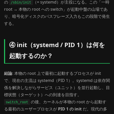
の
（= systemd）が主役になる。この「一時
/sbin/init
root → 本物の root への switch」が起動中盤の山場であ
り、暗号化ディスクのパスフレーズ入力もこの段階で発生
する。
④ init（systemd / PID 1）は何を
起動するのか？
結論
: 本物の root 上で最初に起動するプロセスが init
で、現在の主流は systemd（PID 1）。systemd は依存関
係を解決しながらサービス（ユニット）を並行起動し、目
標状態（ターゲット）への到達を目指す。
の後、カーネルが本物の root から起動す
switch_root
る最初のユーザープロセスが
PID 1 の init
だ。現代の多