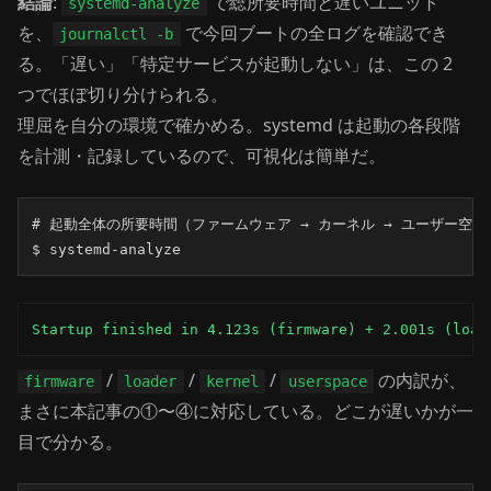
結論
:
で総所要時間と遅いユニット
systemd-analyze
を、
で今回ブートの全ログを確認でき
journalctl -b
る。「遅い」「特定サービスが起動しない」は、この 2
つでほぼ切り分けられる。
理屈を自分の環境で確かめる。systemd は起動の各段階
を計測・記録しているので、可視化は簡単だ。
# 起動全体の所要時間（ファームウェア → カーネル → ユーザー空間）
$ systemd-analyze
Startup finished in 4.123s (firmware) + 2.001s (load
/
/
/
の内訳が、
firmware
loader
kernel
userspace
まさに本記事の①〜④に対応している。どこが遅いかが一
目で分かる。