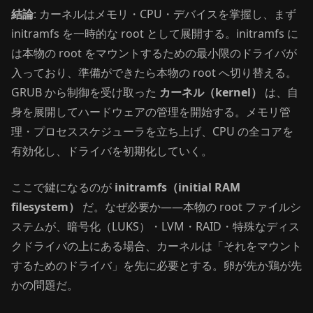
結論
: カーネルはメモリ・CPU・デバイスを掌握し、まず
initramfs を一時的な root として展開する。initramfs に
は本物の root をマウントするための最小限のドライバが
入っており、準備ができたら本物の root へ切り替える。
GRUB から制御を受け取った
カーネル（kernel）
は、自
身を展開してハードウェアの管理を開始する。メモリ管
理・プロセススケジューラを立ち上げ、CPU の全コアを
有効化し、ドライバを初期化していく。
ここで鍵になるのが
initramfs（initial RAM
filesystem）
だ。なぜ必要か——本物の root ファイルシ
ステムが、暗号化（LUKS）・LVM・RAID・特殊なディス
クドライバの上にある場合、カーネルは「それをマウント
するためのドライバ」を先に必要とする。卵が先か鶏が先
かの問題だ。