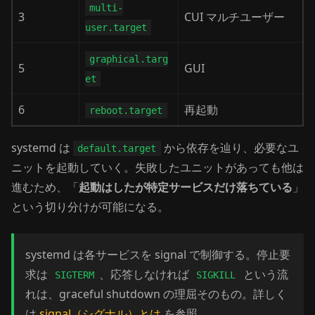
multi-
3
CUI マルチユーザー
user.target
graphical.targ
5
GUI
et
6
再起動
reboot.target
systemd は
から依存を辿り、必要なユ
default.target
ニットを起動していく。失敗したユニットがあっても他は
進むため、「
起動はしたが特定サービスだけ落ちている
」
という切り分けが可能になる。
systemd は各サービスを signal で制御する。停止要
求は
、応答しなければ
という流
SIGTERM
SIGKILL
れは、graceful shutdown の理屈そのもの。詳しく
は
signal（シグナル）とは
を参照。