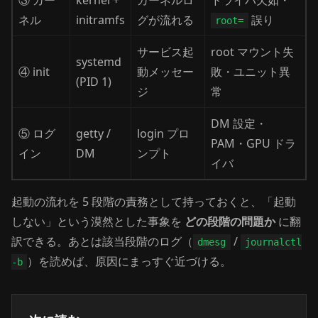
③ カー
kernel +
カーネルロ
ドライバ欠如・
ネル
initramfs
グが流れる
誤り
root=
サービス起
root マウント失
systemd
④ init
動メッセー
敗・ユニット異
(PID 1)
ジ
常
DM 設定・
⑤ ログ
getty /
login プロ
PAM・GPU ドラ
イン
DM
ンプト
イバ
起動の流れを 5 段階の責務として持っておくと、「起動
しない」という漠然とした事象を
どの段階の問題か
に翻
訳できる。あとは該当段階のログ（
/
dmesg
journalctl
）を読めば、原因にまっすぐ近づける。
-b