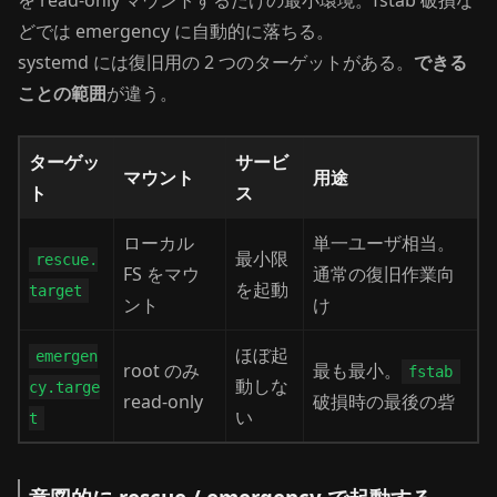
を read-only マウントするだけの最小環境。fstab 破損な
どでは emergency に自動的に落ちる。
systemd には復旧用の 2 つのターゲットがある。
できる
ことの範囲
が違う。
ターゲッ
サービ
マウント
用途
ト
ス
ローカル
単一ユーザ相当。
最小限
rescue.
FS をマウ
通常の復旧作業向
を起動
target
ント
け
ほぼ起
emergen
root のみ
最も最小。
fstab
動しな
cy.targe
read-only
破損時の最後の砦
い
t