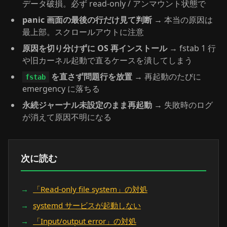
データ破損。必ず read-only / アンマウント状態で
panic 画面の最後の行だけ見て判断
→ 本当の原因は
最上部。スクロールアウトに注意
原因を切り分けずに OS 再インストール
→ fstab 1 行
や旧カーネル起動で直るケースを潰してしまう
を直さず問題行を放置
→ 再起動のたびに
fstab
emergency に落ちる
永続ジャーナル未設定のまま再起動
→ 失敗時のログ
が消えて原因不明になる
次に読む
「Read-only file system」の対処
systemd サービスが起動しない
「Input/output error」の対処