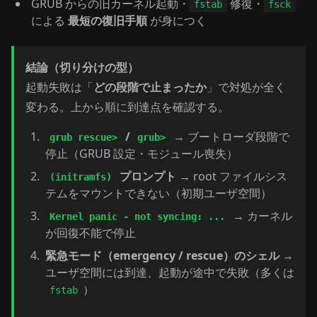
GRUB からの旧カーネル起動・
修復・
fstab
fsck
による
最短の復旧手順
が身につく
結論（切り分けの型）
起動失敗は「
どの段階で止まったか
」で対処が全く
変わる。上から順に到達点を確認する。
/
→ ブートローダ段階で
grub rescue>
grub>
停止（GRUB 設定・モジュール喪失）
プロンプト
→ root ファイルシス
(initramfs)
テムをマウントできない（初期ユーザ空間）
→ カーネル
Kernel panic - not syncing: ...
が回復不能で停止
緊急モード（emergency / rescue）のシェル
→
ユーザ空間には到達、起動が途中で失敗（多くは
）
fstab