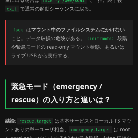
量に出る場合は
で一括。終了後
fsck -y /dev/sda1
で通常の起動シーケンスに戻る。
exit
は
マウント中のファイルシステムにかけない
fsck
こと。データ破損の危険がある。
段階
(initramfs)
や緊急モードの read-only マウント状態、あるいは
ライブ USB から実行する。
緊急モード（emergency /
rescue）の入り方と違いは？
結論
:
は基本サービスとローカル FS マウ
rescue.target
ントありの単一ユーザ相当、
は root
emergency.target