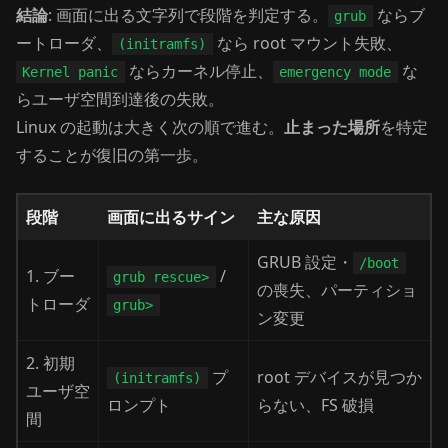
結論
: 画面に出る文字列で段階を判定する。
ならブ
grub
ートローダ、
なら root マウント失敗、
(initramfs)
ならカーネル停止、
な
Kernel panic
emergency mode
らユーザ空間到達後の失敗。
Linux の起動は大きく次の順で進む。
止まった場所
を特定
することが復旧の第一歩。
段階
画面に出るサイン
主な原因
GRUB 設定・
/boot
1. ブー
/
grub rescue>
の喪失、パーティショ
トローダ
grub>
ン変更
2. 初期
プ
root デバイスが見つか
(initramfs)
ユーザ空
ロンプト
らない、FS 破損
間