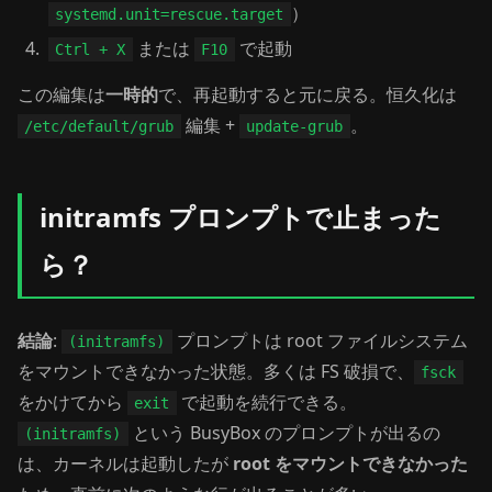
）
systemd.unit=rescue.target
または
で起動
Ctrl + X
F10
この編集は
一時的
で、再起動すると元に戻る。恒久化は
編集 +
。
/etc/default/grub
update-grub
initramfs プロンプトで止まった
ら？
結論
:
プロンプトは root ファイルシステム
(initramfs)
をマウントできなかった状態。多くは FS 破損で、
fsck
をかけてから
で起動を続行できる。
exit
という BusyBox のプロンプトが出るの
(initramfs)
は、カーネルは起動したが
root をマウントできなかった