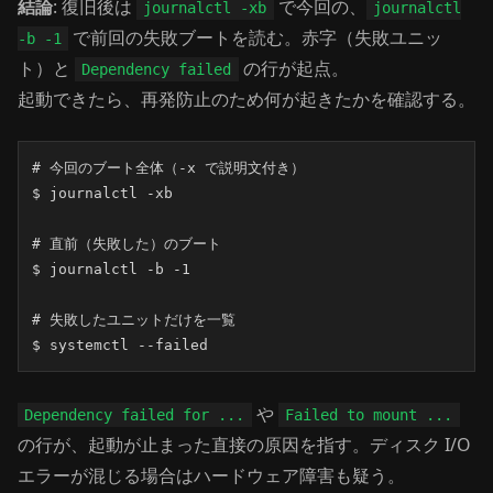
結論
: 復旧後は
で今回の、
journalctl -xb
journalctl
で前回の失敗ブートを読む。赤字（失敗ユニッ
-b -1
ト）と
の行が起点。
Dependency failed
起動できたら、再発防止のため何が起きたかを確認する。
# 今回のブート全体（-x で説明文付き）

$ journalctl -xb

# 直前（失敗した）のブート

$ journalctl -b -1

# 失敗したユニットだけを一覧

$ systemctl --failed
や
Dependency failed for ...
Failed to mount ...
の行が、起動が止まった直接の原因を指す。ディスク I/O
エラーが混じる場合はハードウェア障害も疑う。