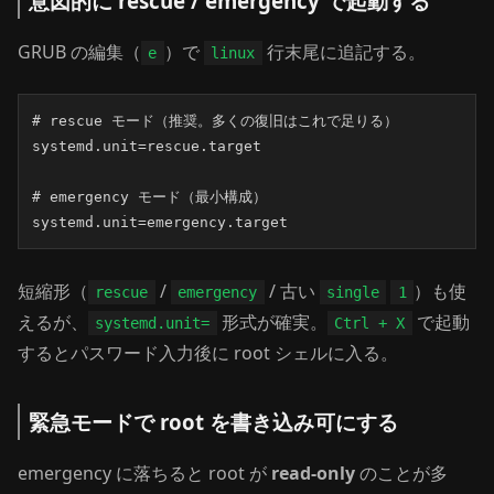
意図的に rescue / emergency で起動する
GRUB の編集（
）で
行末尾に追記する。
e
linux
# rescue モード（推奨。多くの復旧はこれで足りる）

systemd.unit=rescue.target

# emergency モード（最小構成）

systemd.unit=emergency.target
短縮形（
/
/ 古い
）も使
rescue
emergency
single
1
えるが、
形式が確実。
で起動
systemd.unit=
Ctrl + X
するとパスワード入力後に root シェルに入る。
緊急モードで root を書き込み可にする
emergency に落ちると root が
read-only
のことが多