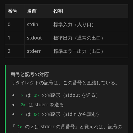
番号
名前
役割
0
stdin
標準入力（入り口）
1
stdout
標準出力（通常の出口）
2
stderr
標準エラー出力（出口）
番号と記号の対応
リダイレクトの記号は、この番号と直結している。
は
の省略形（stdout を送る）
>
1>
は stderr を送る
2>
は
の省略形（stdin から読む）
<
0<
「
の 2 は stderr の背番号」と覚えれば、記号の
2>