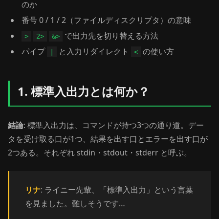
のか
番号 0 / 1 / 2（ファイルディスクリプタ）の意味
で出力先を切り替える方法
>
2>
&>
パイプ
と入力リダイレクト
の使い方
|
<
1. 標準入出力とは何か？
結論
: 標準入出力は、コマンドが持つ3つの通り道。デー
タを受け取る口が1つ、結果を出す口とエラーを出す口が
2つある。それぞれ stdin・stdout・stderr と呼ぶ。
リナ
: ライニー先輩、「標準入出力」という言葉
を見ました。難しそうです…