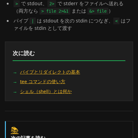
で stdout、
で stderr をファイルへ送れる
>
2>
（両方なら
または
）
> file 2>&1
&> file
パイプ
は stdout を次の stdin につなぎ、
はフ
|
<
ァイルを stdin として渡す
次に読む
パイプとリダイレクトの基本
tee コマンドの使い方
シェル（shell）とは何か
📚
次の記事を読む