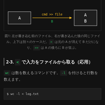
図1: 左が書き込む前のファイル、右が書き込んだ後の同じファイ
ル。上下は別々のケースだ。
は元の A が消えて B だけにな
>
り、
は A の後ろに B が並ぶ。
>>
2-3.
で入力をファイルから取る（応用）
<
は数を数えるコマンドです。
を付けると行数を
wc
-l
数えます。
$ wc -l < log.txt