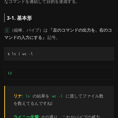
なコマンドを連結して目的を達成する。
3-1. 基本形
（縦棒、パイプ）は
「左のコマンドの出力を、右のコ
|
マンドの入力にする」
記号。
$ ls | wc -l
12
リナ
:
の結果を
に渡してファイル数
ls
wc -l
を数えてるんですね!
ライニー先輩
: その通り。これがパイプの威力。