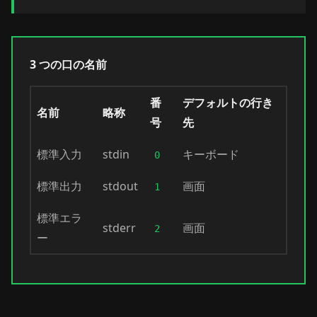
3 つの口の名前
番
デフォルトの行き
名前
略称
号
先
標準入力
stdin
キーボード
0
標準出力
stdout
画面
1
標準エラ
stderr
画面
2
ー