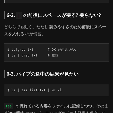
6-2.
の前後にスペースが要る? 要らない?
|
どちらでも動く。ただし
読みやすさのため前後にスペー
スを入れる
のが慣習。
$ ls|grep txt       # OK だが見づらい

$ ls | grep txt     # 推奨
6-3. パイプの途中の結果が見たい
$ ls | tee list.txt | wc -l
は
流れている内容をファイルに記録しつつ、そのま
tee
ま次に渡す
コマンド。デバッグや「途中経過も保存して