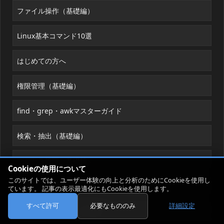
ファイル操作（基礎編）
Linux基本コマンド10選
はじめての方へ
権限管理（基礎編）
find・grep・awkマスターガイド
検索・抽出（基礎編）
プロセス管理（基礎編）
Cookieの使用について
このサイトでは、ユーザー体験の向上と分析のためにCookieを使用し
よくある質問
ています。 記事の表示最適化にもCookieを使用します。
すべて許可
必要なもののみ
詳細設定
シェルスクリプト（基礎編）