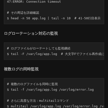
47:ERROR: Connection timeout

# その周辺を詳細確認

$ head -n 50 app.log | tail -n 10  # 41-50行目表示
ログローテーション対応の監視
# ログファイルがローテートしても監視継続

$ tail -F /var/log/app.log  # 大文字Fでファイル再作成に
複数ログの同時監視
# 複数のログファイルを同時に監視

$ tail -f /var/log/app.log /var/log/error.log

# さらに高度な方法：multitailコマンド

$ multitail /var/log/app.log /var/log/error.log /var