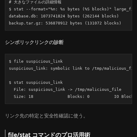
# 大きなファイルの詳細情報

$ stat --format="%n: %s bytes (%S blocks)" large_file
database.db: 1073741824 bytes (262144 blocks)

backup.tar.gz: 536870912 bytes (131072 blocks)
シンボリックリンクの診断
$ file suspicious_link

suspicious_link: symbolic link to /tmp/malicious_file
$ stat suspicious_link

  File: suspicious_link -> /tmp/malicious_file

  Size: 18        	Blocks: 0          I
リンク先の特定と安全性確認に使う。
file/stat コマンドのプロ活用術