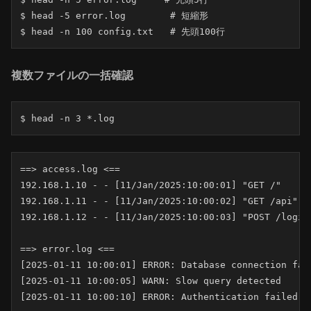
$ head -5 error.log        # 短縮形

$ head -n 100 config.txt   # 先頭100行
複数ファイルの一括確認
$ head -n 3 *.log
==> access.log <==

192.168.1.10 - - [11/Jan/2025:10:00:01] "GET /"

192.168.1.11 - - [11/Jan/2025:10:00:02] "GET /api"

192.168.1.12 - - [11/Jan/2025:10:00:03] "POST /login"
==> error.log <==

[2025-01-11 10:00:01] ERROR: Database connection fail
[2025-01-11 10:00:05] WARN: Slow query detected

[2025-01-11 10:00:10] ERROR: Authentication failed