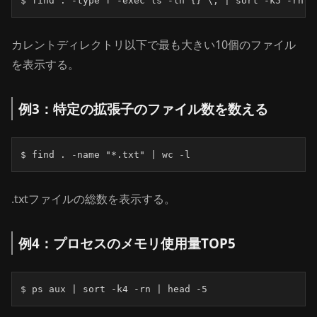
$ find . -type f -exec ls -lh {} \; | sort -k5 -rh |
カレントディレクトリ以下で最も大きい10個のファイル
を表示する。
例3：特定の拡張子のファイル数を数える
$ find . -name "*.txt" | wc -l
.txtファイルの総数を表示する。
例4：プロセスのメモリ使用量TOP5
$ ps aux | sort -k4 -rn | head -5