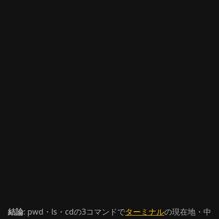
結論
: pwd・ls・cdの3コマンドで
ターミナル
の現在地・中