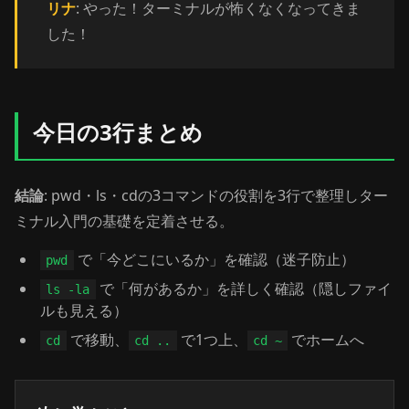
リナ
: やった！ターミナルが怖くなくなってきま
した！
今日の3行まとめ
結論
: pwd・ls・cdの3コマンドの役割を3行で整理しター
ミナル入門の基礎を定着させる。
で「今どこにいるか」を確認（迷子防止）
pwd
で「何があるか」を詳しく確認（隠しファイ
ls -la
ルも見える）
で移動、
で1つ上、
でホームへ
cd
cd ..
cd ~