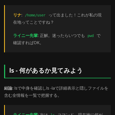
リナ
:
って出ました！これが私の現
/home/user
在地ってことですね？
ライニー先輩
: 正解。迷ったらいつでも
で
pwd
確認すればOK。
ls - 何があるか見てみよう
結論
: lsで中身を確認しls -laで詳細表示と隠しファイルを
含む全情報を一覧で把握する。
ライニー先輩
: 次は
コマンド。現在地に何が