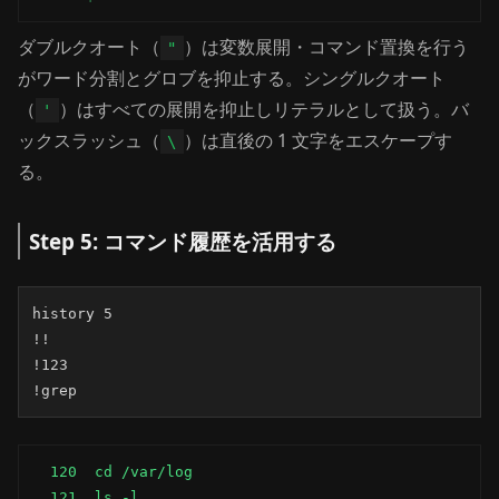
ダブルクオート（
）は変数展開・コマンド置換を行う
"
がワード分割とグロブを抑止する。シングルクオート
（
）はすべての展開を抑止しリテラルとして扱う。バ
'
ックスラッシュ（
）は直後の 1 文字をエスケープす
\
る。
Step 5: コマンド履歴を活用する
history 5

!!

!123

!grep
  120  cd /var/log

  121  ls -l
