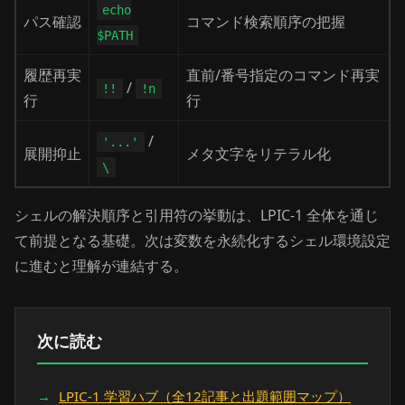
echo
パス確認
コマンド検索順序の把握
$PATH
履歴再実
直前/番号指定のコマンド再実
/
!!
!n
行
行
/
'...'
展開抑止
メタ文字をリテラル化
\
シェルの解決順序と引用符の挙動は、LPIC-1 全体を通じ
て前提となる基礎。次は変数を永続化するシェル環境設定
に進むと理解が連結する。
次に読む
LPIC-1 学習ハブ（全12記事と出題範囲マップ）