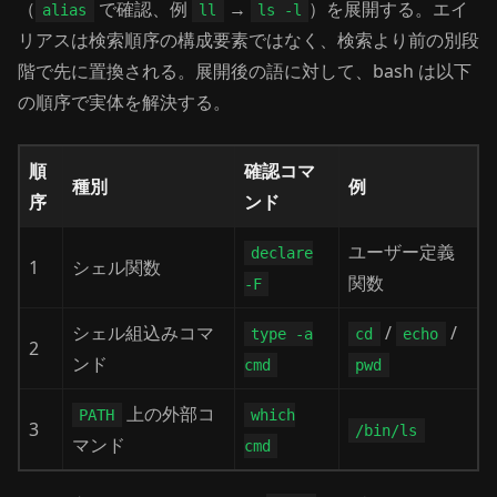
（
で確認、例
→
）を展開する。エイ
alias
ll
ls -l
リアスは検索順序の構成要素ではなく、検索より前の別段
階で先に置換される。展開後の語に対して、bash は以下
の順序で実体を解決する。
順
確認コマ
種別
例
序
ンド
ユーザー定義
declare
1
シェル関数
関数
-F
シェル組込みコマ
/
/
type -a
cd
echo
2
ンド
cmd
pwd
上の外部コ
PATH
which
3
/bin/ls
マンド
cmd