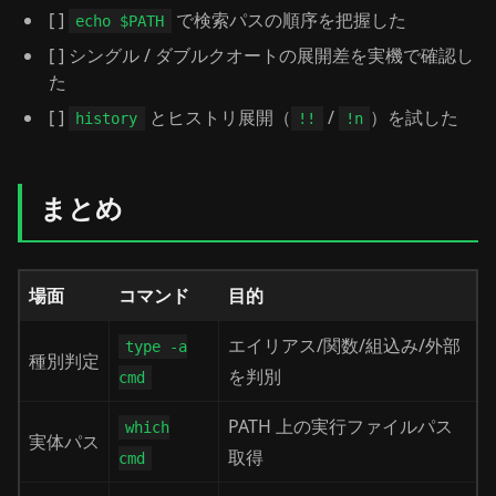
[ ]
で検索パスの順序を把握した
echo $PATH
[ ] シングル / ダブルクオートの展開差を実機で確認し
た
[ ]
とヒストリ展開（
/
）を試した
history
!!
!n
まとめ
場面
コマンド
目的
エイリアス/関数/組込み/外部
type -a
種別判定
を判別
cmd
PATH 上の実行ファイルパス
which
実体パス
取得
cmd