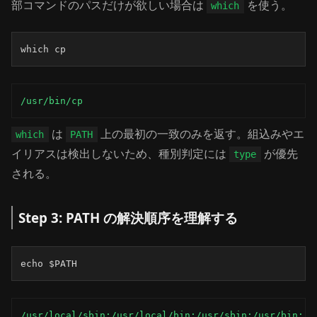
部コマンドのパスだけが欲しい場合は
を使う。
which
which cp
/usr/bin/cp
は
上の最初の一致のみを返す。組込みやエ
which
PATH
イリアスは検出しないため、種別判定には
が優先
type
される。
Step 3: PATH の解決順序を理解する
echo $PATH
/usr/local/sbin:/usr/local/bin:/usr/sbin:/usr/bin:/s