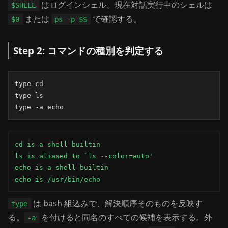
はログインシェル、現在対話実行中のシェルは
$SHELL
または
で確認する。
$0
ps -p $$
Step 2: コマンドの種別を判定する
type cd

type ls

type -a echo
cd is a shell builtin

ls is aliased to `ls --color=auto'

echo is a shell builtin

echo is /usr/bin/echo
は bash 組込みで、解決順序そのものを反映す
type
る。
を付けると同名のすべての候補を表示する。外
-a