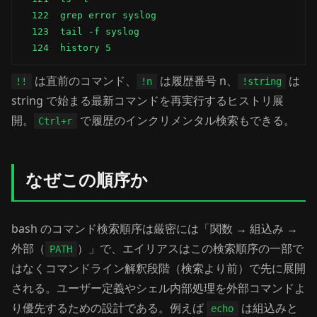
  122  grep error syslog

  123  tail -f syslog

  124  history 5
は直前のコマンド、
は履歴番号 n、
は
!!
!n
!string
string で始まる最新コマンドを再実行するヒストリ展
開。
で履歴のインクリメンタル検索もできる。
Ctrl+r
なぜこの順序か
bash のコマンド検索順序は厳密には「関数 → 組込み →
外部（
）」で、エイリアスはこの検索順序の一部で
PATH
はなくコマンドライン解釈段階（検索より前）で先に展開
される。ユーザー定義やシェル内部処理を外部コマンドよ
り優先するための設計である。例えば
は組込みと
echo