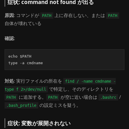
症状: command not found が出る
原因
: コマンドが
上に存在しない、または
PATH
PATH
自体が壊れている
確認
:
echo $PATH

type -a cmdname
対処
: 実行ファイルの所在を
find / -name cmdname -
で特定し、そのディレクトリを
type f 2>/dev/null
に追加する。
が空に近い場合は
/
PATH
PATH
.bashrc
の設定ミスを疑う。
.bash_profile
症状: 変数が展開されない