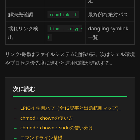
定
解決先確認
最終的な絶対パス
readlink -f
壊れリンク検
dangling symlink
find . -xtype
出
一覧
l
リンク機構はファイルシステム理解の要。次はシェル環境
やプロセス優先度に進むと運用知識が連結する。
次に読む
LPIC-1 学習ハブ（全12記事と出題範囲マップ）
chmod・chownの使い方
chmod・chown・sudoの使い分け
コマンドライン基礎