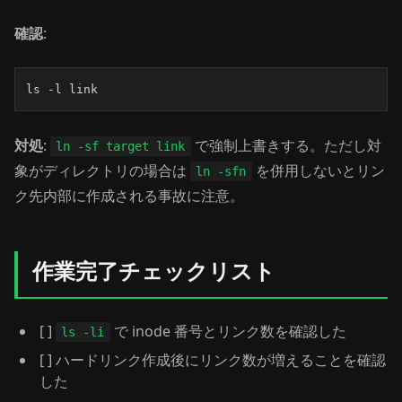
確認
:
ls -l link
対処
:
で強制上書きする。ただし対
ln -sf target link
象がディレクトリの場合は
を併用しないとリン
ln -sfn
ク先内部に作成される事故に注意。
作業完了チェックリスト
[ ]
で inode 番号とリンク数を確認した
ls -li
[ ] ハードリンク作成後にリンク数が増えることを確認
した