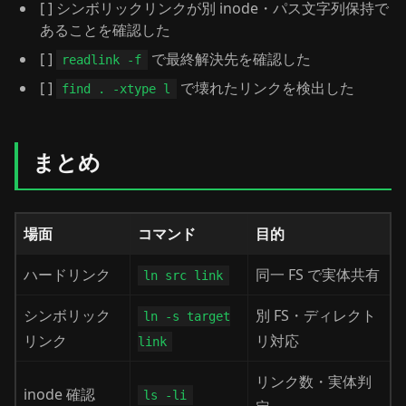
[ ] シンボリックリンクが別 inode・パス文字列保持で
あることを確認した
[ ]
で最終解決先を確認した
readlink -f
[ ]
で壊れたリンクを検出した
find . -xtype l
まとめ
場面
コマンド
目的
ハードリンク
同一 FS で実体共有
ln src link
シンボリック
別 FS・ディレクト
ln -s target
リンク
リ対応
link
リンク数・実体判
inode 確認
ls -li