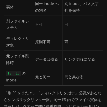
同一 inode へ
別 inode、パス文字
実体
の別名
列を保持
別ファイルシ
不可
可
ステム
ディレクトリ
原則不可
可
対象
元ファイル削
データは残る
リンク切れになる
除時
の
ls -li
元と同一
元と異なる
inode
「別 FS をまたぐ」「ディレクトリを指す」必要があるな
らシンボリックリンク一択。同一 FS 内でファイル実体を
共有しバックアップ的に多重参照したいならハードリン