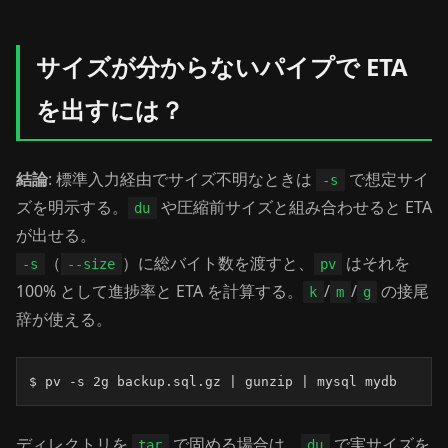
サイズが分からないパイプで ETA
を出すには？
結論
: 標準入力経由でサイズ不明なときは
で想定サイ
-s
ズを明示する。
や圧縮前サイズと組み合わせると ETA
du
が出せる。
（
）に総バイト数を渡すと、
はそれを
-s
--size
pv
100% として進捗率と ETA を計算する。
/
/
の接尾
k
m
g
辞が使える。
$ pv -s 2g backup.sql.gz | gunzip | mysql mydb
ディレクトリを
で固める場合は、
で実サイズを
tar
du