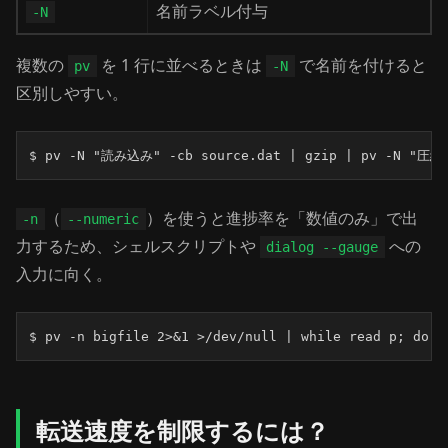
名前ラベル付与
-N
複数の
を 1 行に並べるときは
で名前を付けると
pv
-N
区別しやすい。
$ pv -N "読み込み" -cb source.dat | gzip | pv -N "圧縮
（
）を使うと進捗率を「数値のみ」で出
-n
--numeric
力するため、シェルスクリプトや
への
dialog --gauge
入力に向く。
$ pv -n bigfile 2>&1 >/dev/null | while read p; do 
転送速度を制限するには？