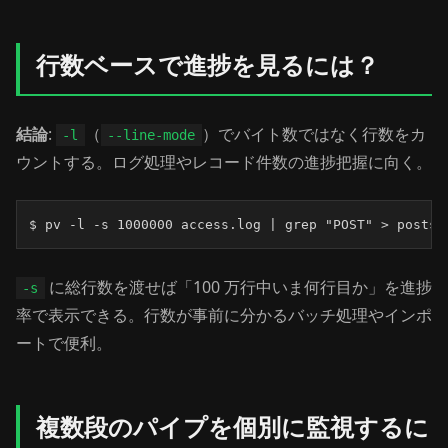
行数ベースで進捗を見るには？
結論
:
（
）でバイト数ではなく行数をカ
-l
--line-mode
ウントする。ログ処理やレコード件数の進捗把握に向く。
$ pv -l -s 1000000 access.log | grep "POST" > posts.
に総行数を渡せば「100 万行中いま何行目か」を進捗
-s
率で表示できる。行数が事前に分かるバッチ処理やインポ
ートで便利。
複数段のパイプを個別に監視するに