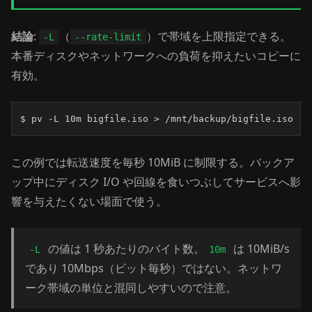
結論
:
（
）で帯域を上限指定できる。
-L
--rate-limit
本番ディスクやネットワークへの負荷を抑えたいコピーに
有効。
$ pv -L 10m bigfile.iso > /mnt/backup/bigfile.iso
この例では転送速度を毎秒 10MiB に制限する。バックア
ップ中にディスク I/O や回線を食いつぶしてサービスへ影
響を与えたくない場面で使う。
の値は 1 秒あたりのバイト数。
は 10MiB/s
-L
10m
であり 10Mbps（ビット毎秒）ではない。ネットワ
ーク帯域の単位と混同しやすいので注意。