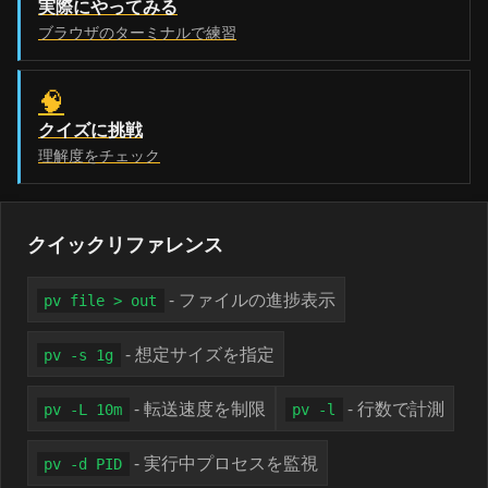
実際にやってみる
ブラウザのターミナルで練習
🧠
クイズに挑戦
理解度をチェック
クイックリファレンス
- ファイルの進捗表示
pv file > out
- 想定サイズを指定
pv -s 1g
- 転送速度を制限
- 行数で計測
pv -L 10m
pv -l
- 実行中プロセスを監視
pv -d PID