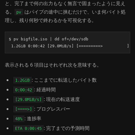
と、完了まで何の出力もなく無言で固まったように見え
る。
はパイプの途中に挟むだけで、いま何バイト処
pv
理し、残り何秒で終わるかを可視化する。
$ pv bigfile.iso | dd of=/dev/sdb

 1.2GiB 0:00:42 [29.0MiB/s] [=========>          ] 4
表示される 6 項目はそれぞれ次を意味する。
: ここまでに転送したバイト数
1.2GiB
: 経過時間
0:00:42
: 現在の転送速度
[29.0MiB/s]
: プログレスバー
[====>]
: 進捗率
48%
: 完了までの予測時間
ETA 0:00:45