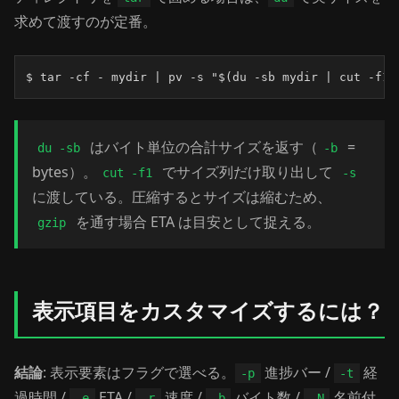
求めて渡すのが定番。
$ tar -cf - mydir | pv -s "$(du -sb mydir | cut -f1)
はバイト単位の合計サイズを返す（
=
du -sb
-b
bytes）。
でサイズ列だけ取り出して
cut -f1
-s
に渡している。圧縮するとサイズは縮むため、
を通す場合 ETA は目安として捉える。
gzip
表示項目をカスタマイズするには？
結論
: 表示要素はフラグで選べる。
進捗バー /
経
-p
-t
過時間 /
ETA /
速度 /
バイト数 /
名前付
-e
-r
-b
-N