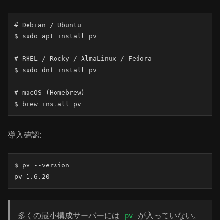
# Debian / Ubuntu

$ sudo apt install pv

# RHEL / Rocky / AlmaLinux / Fedora

$ sudo dnf install pv

# macOS (Homebrew)

$ brew install pv
導入確認:
$ pv --version

pv 1.6.20
多くの最小構成サーバーには
が入っていない。
pv