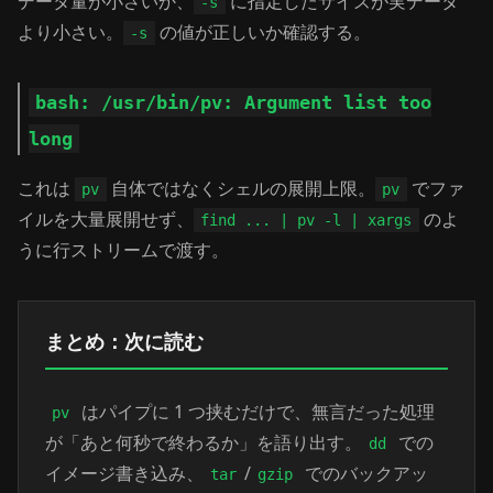
データ量が小さいか、
に指定したサイズが実データ
-s
より小さい。
の値が正しいか確認する。
-s
bash: /usr/bin/pv: Argument list too
long
これは
自体ではなくシェルの展開上限。
でファ
pv
pv
イルを大量展開せず、
のよ
find ... | pv -l | xargs
うに行ストリームで渡す。
まとめ：次に読む
はパイプに 1 つ挟むだけで、無言だった処理
pv
が「あと何秒で終わるか」を語り出す。
での
dd
イメージ書き込み、
/
でのバックアッ
tar
gzip