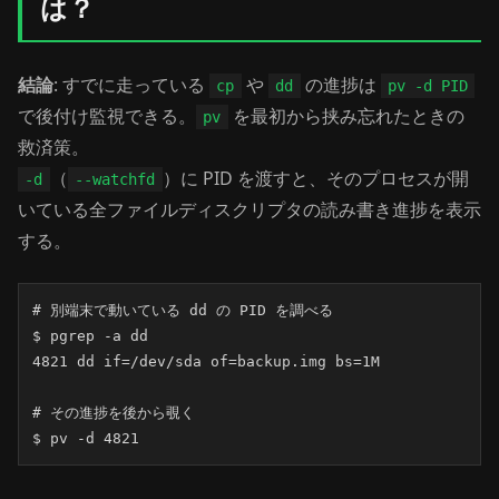
は？
結論
: すでに走っている
や
の進捗は
cp
dd
pv -d PID
で後付け監視できる。
を最初から挟み忘れたときの
pv
救済策。
（
）に PID を渡すと、そのプロセスが開
-d
--watchfd
いている全ファイルディスクリプタの読み書き進捗を表示
する。
# 別端末で動いている dd の PID を調べる

$ pgrep -a dd

4821 dd if=/dev/sda of=backup.img bs=1M

# その進捗を後から覗く

$ pv -d 4821