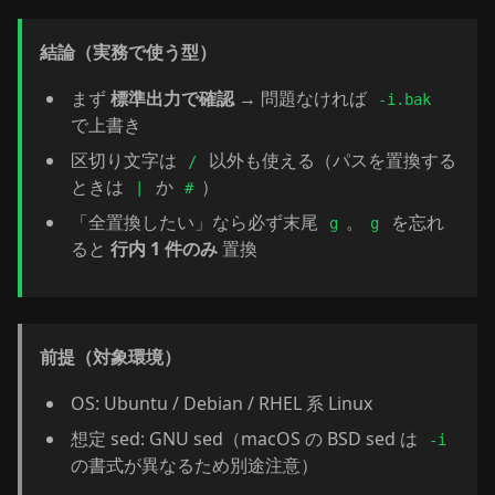
結論（実務で使う型）
まず
標準出力で確認
→ 問題なければ
-i.bak
で上書き
区切り文字は
以外も使える（パスを置換する
/
ときは
か
）
|
#
「全置換したい」なら必ず末尾
。
を忘れ
g
g
ると
行内 1 件のみ
置換
前提（対象環境）
OS: Ubuntu / Debian / RHEL 系 Linux
想定 sed: GNU sed（macOS の BSD sed は
-i
の書式が異なるため別途注意）