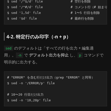
$ sed '/^$/d' file              # 空行を削除

$ sed '/^#/d' file              # コメント行（# 始まり
$ sed '1,5d' file               # 1〜5 行目を削除

$ sed '$d' file                 # 最終行を削除
4-2. 特定行のみ印字（-n + p）
のデフォルトは「すべての行を出力 + 編集適
sed
用」。
で
デフォルト出力を抑止
し、
コマンドで
-n
p
明示的に出力する。
# "ERROR" を含む行だけ出力（grep "ERROR" と同等）

$ sed -n '/ERROR/p' file

# 10〜20 行目だけ出力

$ sed -n '10,20p' file