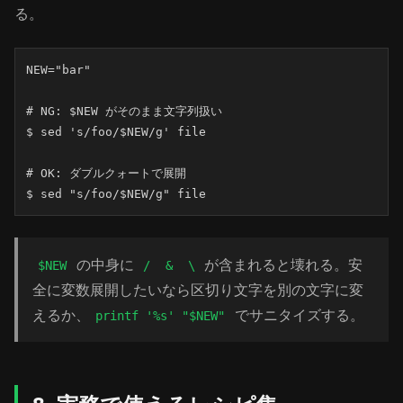
る。
NEW="bar"

# NG: $NEW がそのまま文字列扱い

$ sed 's/foo/$NEW/g' file

# OK: ダブルクォートで展開

$ sed "s/foo/$NEW/g" file
の中身に
が含まれると壊れる。安
$NEW
/
&
\
全に変数展開したいなら区切り文字を別の文字に変
えるか、
でサニタイズする。
printf '%s' "$NEW"