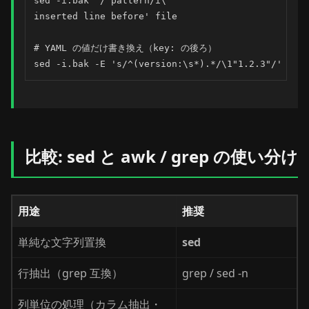
sed -i.bak '/^pattern/i\

inserted line before' file

# YAML の値だけ書き換え（key: の後ろ）

sed -i.bak -E 's/^(version:\s*).*/\1"1.2.3"/' con
比較: sed と awk / grep の使い分け
用途
推奨
単純な文字列置換
sed
行抽出（grep 互換）
grep / sed -n
列単位の処理（カラム抽出・