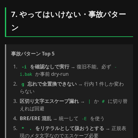
7. やってはいけない・事故パター
ン
事故パターン Top 5
を確認なしで実行
→ 復旧不能。必ず
-i
-
か事前 dry-run
i.bak
忘れで全置換できない
→ 行内 1 件しか変わ
g
らない
区切り文字エスケープ漏れ
→
か
に切り替
|
#
えれば回避
BRE/ERE 混乱
→ 統一して
を使う
-E
をリテラルとして扱おうとする
→ 正規表
*
.
現のメタ文字なのでエスケープ必要