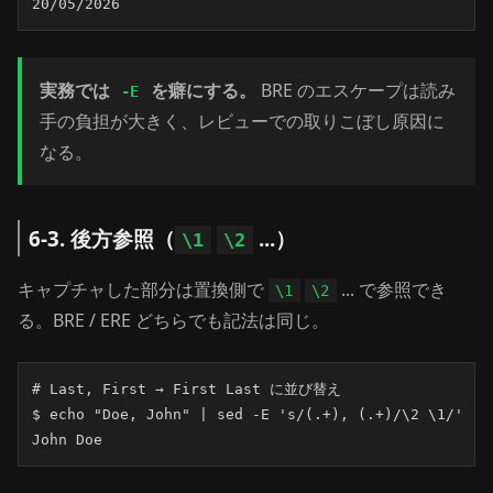
20/05/2026
実務では
を癖にする。
BRE のエスケープは読み
-E
手の負担が大きく、レビューでの取りこぼし原因に
なる。
6-3. 後方参照（
...）
\1
\2
キャプチャした部分は置換側で
... で参照でき
\1
\2
る。BRE / ERE どちらでも記法は同じ。
# Last, First → First Last に並び替え

$ echo "Doe, John" | sed -E 's/(.+), (.+)/\2 \1/'

John Doe