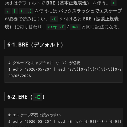
sed はデフォルトで
BRE（基本正規表現）
を使う。
+
を使うには
バックスラッシュでエスケープ
?
|
(...)
が必要で読みにくい。
を付けると
ERE（拡張正規表
-E
現）
に切り替わり、
/
と同じ記法になる。
grep -E
awk
6-1. BRE（デフォルト）
# グループとキャプチャに \( \) が必要

$ echo "2026-05-20" | sed 's/\([0-9]\{4\}\)-\([0-9]\
20/05/2026
6-2. ERE（
）
-E
# エスケープ不要で読みやすい

$ echo "2026-05-20" | sed -E 's/([0-9]{4})-([0-9]{2})