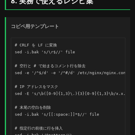
8. 実務で使えるレシピ集
コピペ用テンプレート
# CRLF を LF に変換

sed -i.bak 's/\r$//' file

# 空行と # で始まるコメント行を除去

sed -e '/^$/d' -e '/^#/d' /etc/nginx/nginx.conf

# IP アドレスをマスク

sed -E 's/\b([0-9]{1,3}\.){3}[0-9]{1,3}\b/x.x.x.x/
# 末尾の空白を削除

sed -i.bak 's/[[:space:]]*$//' file

# 指定行の前後に行を挿入
