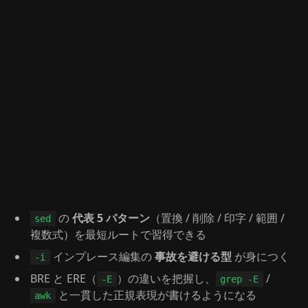
の
代表 5 パターン
（置換 / 削除 / 印字 / 範囲 /
sed
複数式）を最短ルートで習得できる
インプレース編集の
事故を避ける型
が身につく
-i
BRE と ERE（
）の違いを把握し、
/
-E
grep -E
と一貫した正規表現が書けるようになる
awk