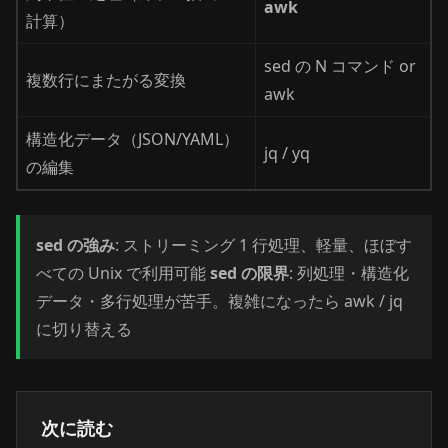
awk
計算）
sed の N コマンド or
複数行にまたがる変換
awk
構造化データ（JSON/YAML）
jq / yq
の編集
sed の強み
: ストリーミング 1 行処理、軽量、ほぼす
べての Unix で利用可能
sed の限界
: 列処理・構造化
データ・多行処理が苦手。複雑になったら awk / jq
に切り替える
次に読む