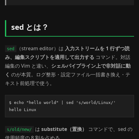
sed とは？
（stream editor）は
入力ストリームを 1 行ずつ読
sed
み、編集スクリプトを適用して出力する
コマンド。対話
編集の Vim と違い、
シェルパイプライン上で非対話に動
く
のが本質。ログ整形・設定ファイル一括書き換え・テ
キスト前処理で使う。
$ echo "hello world" | sed 's/world/Linux/'

hello Linux
は
substitute（置換）
コマンドで、sed の
s/old/new/
使用頻度の 8 割を占める。