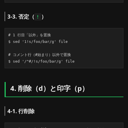
3-3. 否定（
）
!
# 1 行目「以外」を置換

$ sed '1!s/foo/bar/g' file

# コメント行（#始まり）以外で置換

$ sed '/^#/!s/foo/bar/g' file
4. 削除（d）と印字（p）
4-1. 行削除