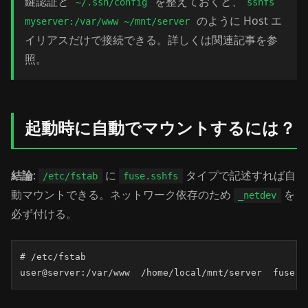
鍵認証と
を整えておくと、
~/.ssh/config
sshfs
のように Host エ
myserver:/var/www ~/mnt/server
イリアスだけで接続できる。詳しくは関連記事を参
照。
起動時に自動でマウントするには？
結論
:
に
タイプで記述すれば自
/etc/fstab
fuse.sshfs
動マウントできる。ネットワーク依存のため
を
_netdev
必ず付ける。
# /etc/fstab

user@server:/var/www  /home/local/mnt/server  fuse.s