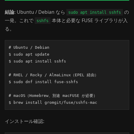
結論
: Ubuntu / Debian なら
の
sudo apt install sshfs
一発。これで
本体と必要な FUSE ライブラリが入
sshfs
る。
# Ubuntu / Debian

$ sudo apt update

$ sudo apt install sshfs

# RHEL / Rocky / AlmaLinux（EPEL 経由）

$ sudo dnf install fuse-sshfs

# macOS（Homebrew、別途 macFUSE が必要）

$ brew install gromgit/fuse/sshfs-mac
インストール確認: