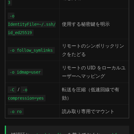
3
-o
使用する秘密鍵を明示
IdentityFile=~/.ssh/
id_ed25519
リモートのシンボリックリン
-o follow_symlinks
クをたどる
リモートの UID をローカルユ
-o idmap=user
ーザーへマッピング
/
転送を圧縮（低速回線で有
-C
-o
効）
compression=yes
読み取り専用でマウント
-o ro