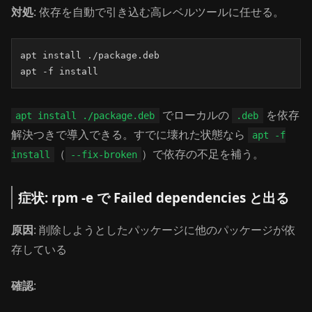
対処
: 依存を自動で引き込む高レベルツールに任せる。
apt install ./package.deb

apt -f install
でローカルの
を依存
apt install ./package.deb
.deb
解決つきで導入できる。すでに壊れた状態なら
apt -f
（
）で依存の不足を補う。
install
--fix-broken
症状: rpm -e で Failed dependencies と出る
原因
: 削除しようとしたパッケージに他のパッケージが依
存している
確認
: