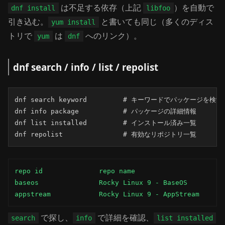
は不足する依存（上記
）を自動で
dnf install
libfoo
引き込む。
と書いても同じ（多くのディス
yum install
トリで
は
へのリンク）。
yum
dnf
dnf search / info / list / repolist
dnf search keyword         # キーワードでパッケージを検索

dnf info package           # パッケージの詳細情報

dnf list installed         # インストール済み一覧

dnf repolist               # 有効なリポジトリ一覧
repo id              repo name

baseos               Rocky Linux 9 - BaseOS

appstream            Rocky Linux 9 - AppStream
で探し、
で詳細を確認、
search
info
list installed