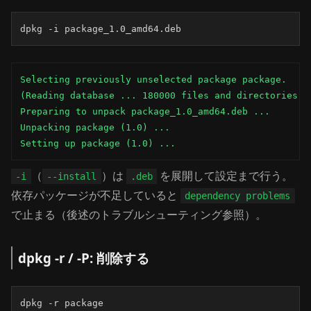
dpkg -i package_1.0_amd64.deb
Selecting previously unselected package package.

(Reading database ... 180000 files and directories cu
Preparing to unpack package_1.0_amd64.deb ...

Unpacking package (1.0) ...

Setting up package (1.0) ...
（
）は
を展開して設定まで行う。
-i
--install
.deb
依存パッケージが不足していると
dependency problems
で止まる（後述のトラブルシューティング参照）。
dpkg -r / -P: 削除する
dpkg -r package
