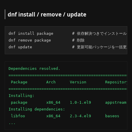
dnf install / remove / update
dnf install package        # 依存解決つきでインストール

dnf remove package         # 削除

dnf update                 # 更新可能パッケージを一括更新
Dependencies resolved.

=====================================================
 Package        Arch      Version        Repository  
=====================================================
Installing:

 package        x86_64    1.0-1.el9      appstream   
Installing dependencies:

 libfoo         x86_64    2.3-4.el9      baseos      
...