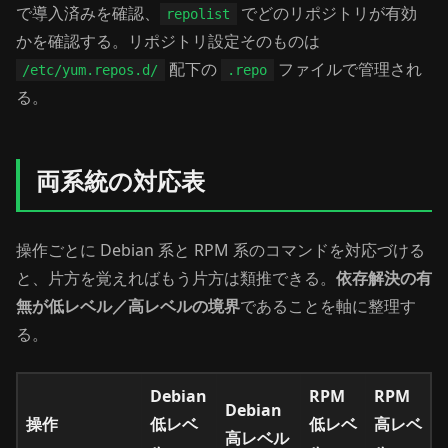
で導入済みを確認、
でどのリポジトリが有効
repolist
かを確認する。リポジトリ設定そのものは
配下の
ファイルで管理され
/etc/yum.repos.d/
.repo
る。
両系統の対応表
操作ごとに Debian 系と RPM 系のコマンドを対応づける
と、片方を覚えればもう片方は類推できる。
依存解決の有
無が低レベル／高レベルの境界
であることを軸に整理す
る。
Debian
RPM
RPM
Debian
操作
低レベ
低レベ
高レベ
高レベル