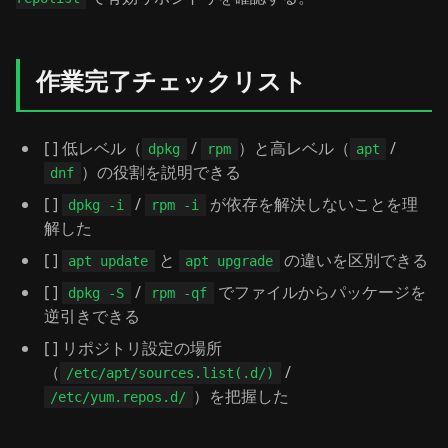
作業完了チェックリスト
[ ] 低レベル（
/
）と高レベル（
/
dpkg
rpm
apt
）の役割を説明できる
dnf
[ ]
/
が依存を解決しないことを理
dpkg -i
rpm -i
解した
[ ]
と
の違いを区別できる
apt update
apt upgrade
[ ]
/
でファイルからパッケージを
dpkg -S
rpm -qf
逆引きできる
[ ] リポジトリ設定の場所
（
/
/etc/apt/sources.list(.d/)
）を把握した
/etc/yum.repos.d/