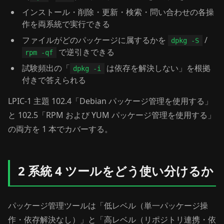
インストール・削除・更新・検索・問い合わせの各操
作を両系統で実行できる
ファイルがどのパッケージに属するかを
/
dpkg -S
で逆引きできる
rpm -qf
試験頻出の「
は依存を解決しない」を根拠
dpkg -i
付きで答えられる
LPIC-1 主題 102.4「Debian パッケージ管理を使用する」
と 102.5「RPM および YUM パッケージ管理を使用する」
の両方を 1 本でカバーする。
2 系統 4 ツールをどう使い分けるか
パッケージ管理ツールは「低レベル（単一パッケージ操
作・依存解決なし）」と「高レベル（リポジトリ連携・依