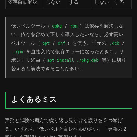
依存自動解決
しない
する
しない
する
低レベルツール（
/
）は依存を解決しな
dpkg
rpm
い。依存を含めて正しく導入したいなら、必ず高レ
ベルツール（
/
）を使う。手元の
/
apt
dnf
.deb
を直接入れて依存エラーになったときも、リ
.rpm
ポジトリ経由（
等）に切り
apt install ./pkg.deb
替えると解決できることが多い。
よくあるミス
実務と試験の両方で繰り返し見かける誤りを 5 つ挙げ
る。いずれも「低レベルと高レベルの違い」「更新の 2