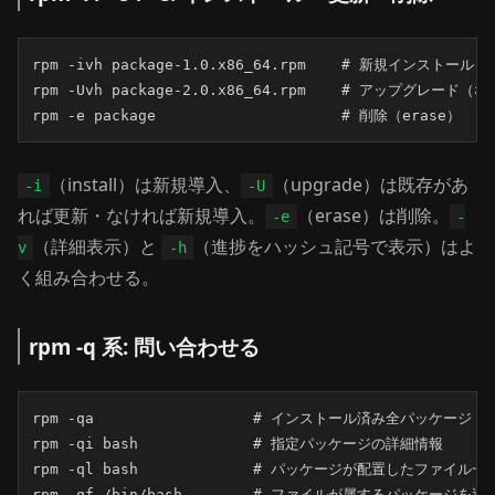
rpm -ivh package-1.0.x86_64.rpm    # 新規インストール

rpm -Uvh package-2.0.x86_64.rpm    # アップグレード
rpm -e package                     # 削除（erase）
（install）は新規導入、
（upgrade）は既存があ
-i
-U
れば更新・なければ新規導入。
（erase）は削除。
-e
-
（詳細表示）と
（進捗をハッシュ記号で表示）はよ
v
-h
く組み合わせる。
rpm -q 系: 問い合わせる
rpm -qa                  # インストール済み全パッケージ

rpm -qi bash             # 指定パッケージの詳細情報

rpm -ql bash             # パッケージが配置したファイル一覧
rpm -qf /bin/bash        # ファイルが属するパッケージを逆