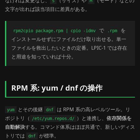
なければ変更なし、
（サイズ）や
（モード）などの
S
M
文字が出れば該当項目に差異がある。
で
を
rpm2cpio package.rpm | cpio -idmv
.rpm
インストールせずにファイルだけ取り出せる。単一
ファイルを救出したいときの定番。LPIC-1 では存在
と用途を知っていれば十分。
RPM 系: yum / dnf の操作
とその後継
は RPM 系の高レベルツール。リ
yum
dnf
ポジトリ（
）と連携し、
依存関係を
/etc/yum.repos.d/
自動解決
する。コマンド体系はほぼ共通で、新しいディス
トリでは
が標準。
dnf