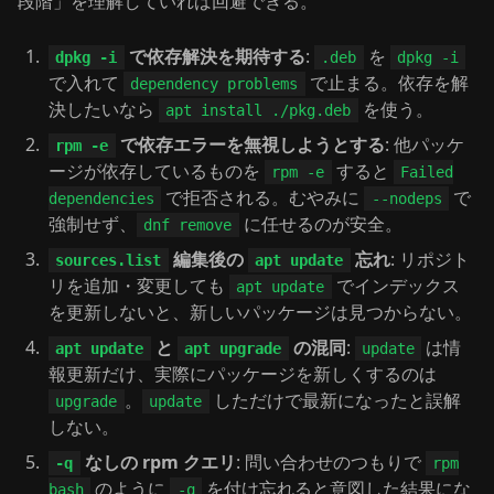
段階」を理解していれば回避できる。
で依存解決を期待する
:
を
dpkg -i
.deb
dpkg -i
で入れて
で止まる。依存を解
dependency problems
決したいなら
を使う。
apt install ./pkg.deb
で依存エラーを無視しようとする
: 他パッケ
rpm -e
ージが依存しているものを
すると
rpm -e
Failed
で拒否される。むやみに
で
dependencies
--nodeps
強制せず、
に任せるのが安全。
dnf remove
編集後の
忘れ
: リポジト
sources.list
apt update
リを追加・変更しても
でインデックス
apt update
を更新しないと、新しいパッケージは見つからない。
と
の混同
:
は情
apt update
apt upgrade
update
報更新だけ、実際にパッケージを新しくするのは
。
しただけで最新になったと誤解
upgrade
update
しない。
なしの rpm クエリ
: 問い合わせのつもりで
-q
rpm
のように
を付け忘れると意図した結果にな
bash
-q