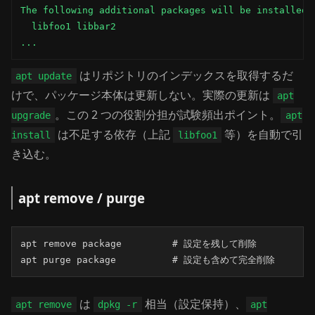
The following additional packages will be installed:

  libfoo1 libbar2

...
はリポジトリのインデックスを取得するだ
apt update
けで、パッケージ本体は更新しない。実際の更新は
apt
。この 2 つの役割分担が試験頻出ポイント。
upgrade
apt
は不足する依存（上記
等）を自動で引
install
libfoo1
き込む。
apt remove / purge
apt remove package         # 設定を残して削除

apt purge package          # 設定も含めて完全削除
は
相当（設定保持）、
apt remove
dpkg -r
apt