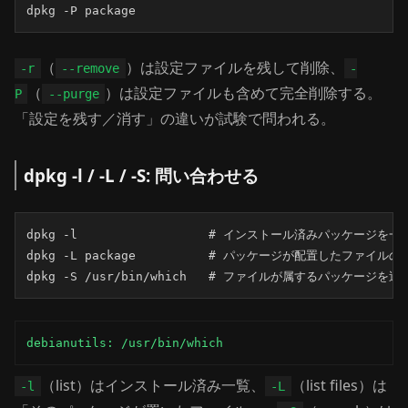
dpkg -P package
（
）は設定ファイルを残して削除、
-r
--remove
-
（
）は設定ファイルも含めて完全削除する。
P
--purge
「設定を残す／消す」の違いが試験で問われる。
dpkg -l / -L / -S: 問い合わせる
dpkg -l                  # インストール済みパッケージを一覧
dpkg -L package          # パッケージが配置したファイルの一
dpkg -S /usr/bin/which   # ファイルが属するパッケージを逆
debianutils: /usr/bin/which
（list）はインストール済み一覧、
（list files）は
-l
-L