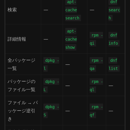
apt-
dnf
検索
—
—
cache
searc
search
h
apt-
rpm -
dnf
詳細情報
—
cache
qi
info
show
全パッケージ
dpkg -
rpm -
dnf
—
一覧
l
qa
list
パッケージの
dpkg -
rpm -
—
—
ファイル一覧
L
ql
ファイル → パ
dpkg -
rpm -
ッケージ逆引
—
—
S
qf
き