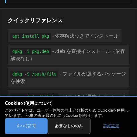
クイックリファレンス
- 依存解決つきでインストール
apt install pkg
- .deb を直接インストール（依存
dpkg -i pkg.deb
解決なし）
- ファイルが属するパッケージ
dpkg -S /path/file
を検索
- ファイルが属するパッケージ
rpm -qf /path/file
Cookieの使用について
を問い合わせ
このサイトでは、ユーザー体験の向上と分析のためにCookieを使用し
ています。 記事の表示最適化にもCookieを使用します。
- 依存解決つきでインストール
dnf install pkg
（RPM 系）
すべて許可
必要なもののみ
詳細設定