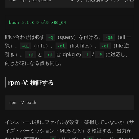
bash-5.1.8-9.el9.x86_64
問い合わせは必ず
（query）を付ける。
（all 一
-q
-qa
覧）、
（info）、
（list files）、
（file 逆
-qi
-ql
-qf
引き）。
と
は dpkg の
/
に対応し、
-ql
-qf
-L
-S
向きが逆になる点も同じ。
rpm -V: 検証する
rpm -V bash
インストール後にファイルが改変・破損していないか（サ
イズ・パーミッション・MD5 など）を検証する。出力が