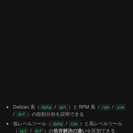
Debian 系（
/
）と RPM 系（
/
dpkg
apt
rpm
yum
/
）の役割分担を説明できる
dnf
低レベルツール（
/
）と高レベルツール
dpkg
rpm
（
/
）の
依存解決の違い
を区別できる
apt
dnf