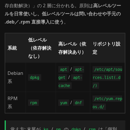
存自動解決）」の 2 層に分かれる。原則は
高レベルツー
ルを日常使いし、低レベルツールは問い合わせや手元の
.deb／.rpm 直接導入に使う
。
低レベル
高レベル（依
リポジトリ設
系統
（依存解決
存解決あり）
定
なし）
/
apt
apt-
/etc/apt/sou
Debian
/
dpkg
get
apt-
rces.list(.d
系
cache
/)
RPM
/etc/yum.rep
/
rpm
yum
dnf
系
os.d/
覚え方: 末尾が
/
の
/
は「個別
kg
pm
dpkg
rpm