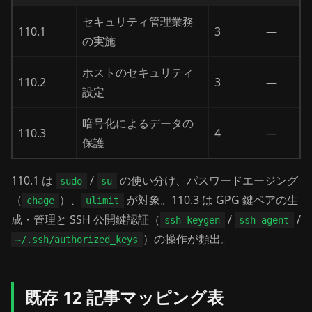
セキュリティ管理業務
110.1
3
—
の実施
ホストのセキュリティ
110.2
3
—
設定
暗号化によるデータの
110.3
4
—
保護
110.1 は
/
の使い分け、パスワードエージング
sudo
su
（
）、
が対象。110.3 は GPG 鍵ペアの生
chage
ulimit
成・管理と SSH 公開鍵認証（
/
/
ssh-keygen
ssh-agent
）の操作が頻出。
~/.ssh/authorized_keys
既存 12 記事マッピング表