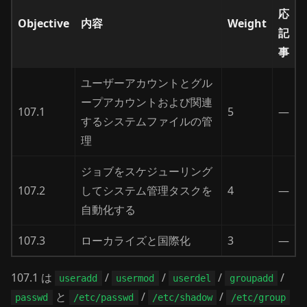
応
Objective
内容
Weight
記
事
ユーザーアカウントとグル
ープアカウントおよび関連
107.1
5
—
するシステムファイルの管
理
ジョブをスケジューリング
107.2
してシステム管理タスクを
4
—
自動化する
107.3
ローカライズと国際化
3
—
107.1 は
/
/
/
/
useradd
usermod
userdel
groupadd
と
/
/
passwd
/etc/passwd
/etc/shadow
/etc/group