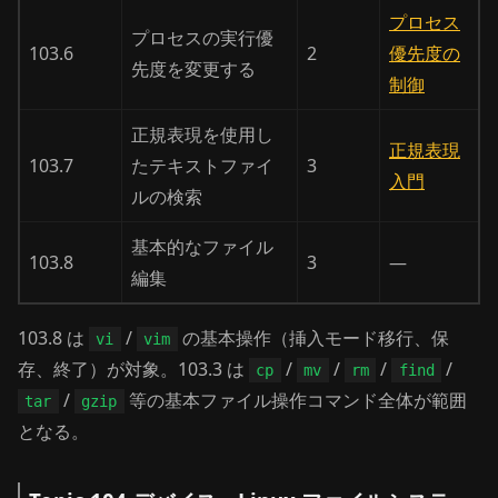
プロセス
プロセスの実行優
103.6
2
優先度の
先度を変更する
制御
正規表現を使用し
正規表現
103.7
たテキストファイ
3
入門
ルの検索
基本的なファイル
103.8
3
—
編集
103.8 は
/
の基本操作（挿入モード移行、保
vi
vim
存、終了）が対象。103.3 は
/
/
/
/
cp
mv
rm
find
/
等の基本ファイル操作コマンド全体が範囲
tar
gzip
となる。