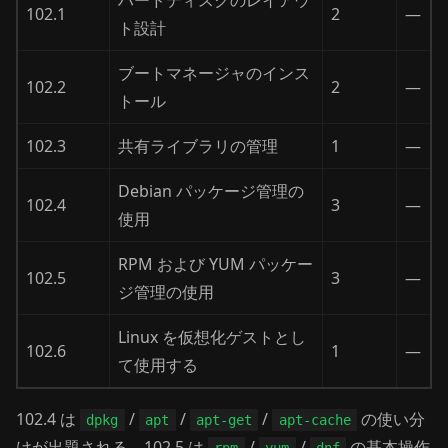
ハードディスクのレイアウ
102.1
2
—
ト設計
ブートマネージャのインス
102.2
2
—
トール
102.3
共有ライブラリの管理
1
—
Debian パッケージ管理の
102.4
3
—
使用
RPM および YUM パッケー
102.5
3
—
ジ管理の使用
Linux を仮想化ゲストとし
102.6
1
—
て使用する
102.4 は
/
/
/
の使い分
dpkg
apt
apt-get
apt-cache
けが出題される。102.5 は
/
/
の基本操作