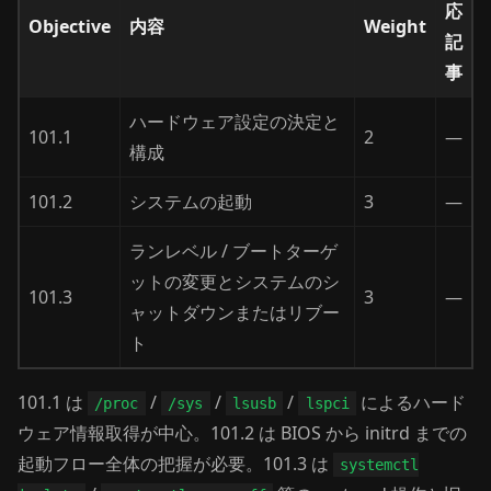
応
Objective
内容
Weight
記
事
ハードウェア設定の決定と
101.1
2
—
構成
101.2
システムの起動
3
—
ランレベル / ブートターゲ
ットの変更とシステムのシ
101.3
3
—
ャットダウンまたはリブー
ト
101.1 は
/
/
/
によるハード
/proc
/sys
lsusb
lspci
ウェア情報取得が中心。101.2 は BIOS から initrd までの
起動フロー全体の把握が必要。101.3 は
systemctl