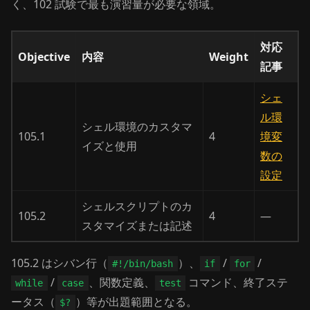
く、102 試験で最も演習量が必要な領域。
対応
Objective
内容
Weight
記事
シェ
ル環
シェル環境のカスタマ
105.1
4
境変
イズと使用
数の
設定
シェルスクリプトのカ
105.2
4
—
スタマイズまたは記述
105.2 はシバン行（
）、
/
/
#!/bin/bash
if
for
/
、関数定義、
コマンド、終了ステ
while
case
test
ータス（
）等が出題範囲となる。
$?