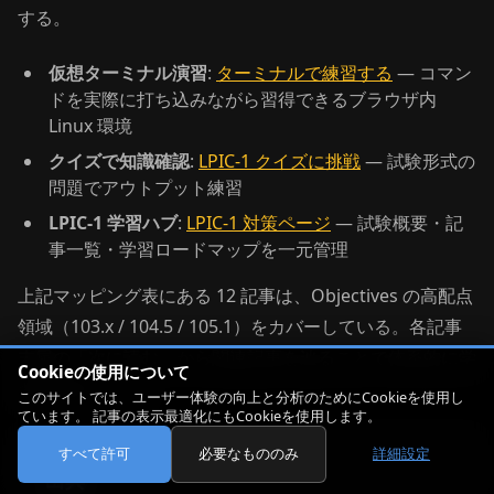
する。
仮想ターミナル演習
:
ターミナルで練習する
— コマン
ドを実際に打ち込みながら習得できるブラウザ内
Linux 環境
クイズで知識確認
:
LPIC-1 クイズに挑戦
— 試験形式の
問題でアウトプット練習
LPIC-1 学習ハブ
:
LPIC-1 対策ページ
— 試験概要・記
事一覧・学習ロードマップを一元管理
上記マッピング表にある 12 記事は、Objectives の高配点
領域（103.x / 104.5 / 105.1）をカバーしている。各記事
末尾の「次に読む」から関連記事を辿ることで体系的に学
Cookieの使用について
習を進められる。
このサイトでは、ユーザー体験の向上と分析のためにCookieを使用し
ています。 記事の表示最適化にもCookieを使用します。
すべて許可
必要なもののみ
詳細設定
出典