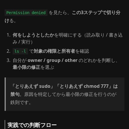
を見たら、
この3ステップで切り分
Permission denied
け
る。
何をしようとしたか
を明確にする（読み取り / 書き込
み / 実行）
で
対象の権限と所有者
を確認
ls -l
自分が
owner / group / other
のどれかを判断し、
最小限の修正
を選ぶ
「とりあえず sudo」「とりあえず chmod 777」は
禁句
。原因を特定してから最小限の修正を行うのが
鉄則です。
実践での判断フロー