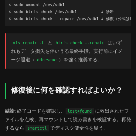
$ sudo umount /dev/sdb1

$ sudo btrfs check /dev/sdb1          # 診断

$ sudo btrfs check --repair /dev/sdb1 # 修復（公
と
はいず
xfs_repair -L
btrfs check --repair
れもデータ損失を伴いうる最終手段。実行前にイメ
ージ退避（
）を強く推奨する。
ddrescue
修復後に何を確認すればよいか？
結論
: 終了コードを確認し、
に救出されたフ
lost+found
ァイルを点検、再マウントして読み書きを検証する。再発
するなら
でディスク健全性を疑う。
smartctl