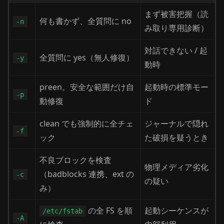
まず被害把握（読
何も書かず、全質問に no
-n
み取り専用診断）
対話できない / 起
全質問に yes（無人修復）
-y
動時
preen。安全な範囲だけ自
起動時の標準モー
-p
動修復
ド
clean でも強制的に全チェ
ジャーナルで隠れ
-f
ック
た破損を疑うとき
不良ブロックを検査
物理メディア劣化
（badblocks 連携、ext の
-c
の疑い
み）
の全 FS を順
起動シーケンスが
/etc/fstab
-A