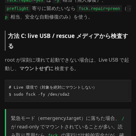
fsck.repair=yes
-y
寄りに留めたいなら
（
preflight
fsck.repair=preen
-
相当、安全な自動修復のみ）を使う。
p
方法 C: live USB / rescue メディアから検査す
る
root が深刻に壊れて起動できない場合は、Live USB で起
動し、
マウントせずに
検査する。
# Live 環境で（対象を絶対にマウントしない）

$ sudo fsck -fy /dev/sda2
緊急モード（emergency.target）に落ちた場合、
/
が read-only でマウントされていることが多い。読
み取り専用なら
の実行は比較的安全だが、確
fsck