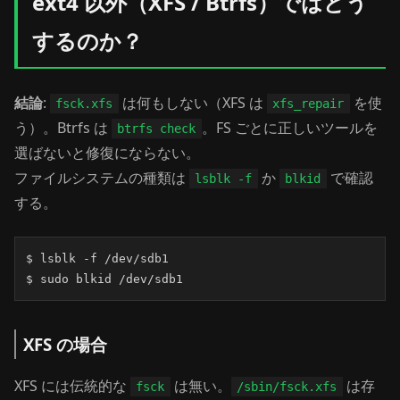
ext4 以外（XFS / Btrfs）ではどう
するのか？
結論
:
は何もしない（XFS は
を使
fsck.xfs
xfs_repair
う）。Btrfs は
。FS ごとに正しいツールを
btrfs check
選ばないと修復にならない。
ファイルシステムの種類は
か
で確認
lsblk -f
blkid
する。
$ lsblk -f /dev/sdb1

$ sudo blkid /dev/sdb1
XFS の場合
XFS には伝統的な
は無い。
は存
fsck
/sbin/fsck.xfs