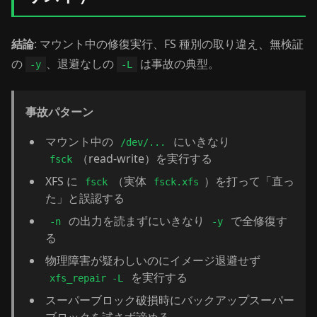
結論
: マウント中の修復実行、FS 種別の取り違え、無検証
の
、退避なしの
は事故の典型。
-y
-L
事故パターン
マウント中の
にいきなり
/dev/...
（read-write）を実行する
fsck
XFS に
（実体
）を打って「直っ
fsck
fsck.xfs
た」と誤認する
の出力を読まずにいきなり
で全修復す
-n
-y
る
物理障害が疑わしいのにイメージ退避せず
を実行する
xfs_repair -L
スーパーブロック破損時にバックアップスーパー