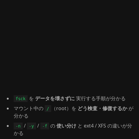
を
データを壊さずに
実行する手順が分かる
fsck
マウント中の
（root）を
どう検査・修復するか
が
/
分かる
/
/
の
使い分け
と ext4 / XFS の違いが分
-n
-y
-f
かる