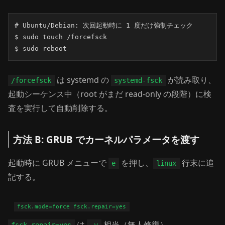
# Ubuntu/Debian: 次回起動時に 1 度だけ強制チェック

$ sudo touch /forcefsck

$ sudo reboot
は systemd の
が読み取り、
/forcefsck
systemd-fsck
起動シーケンス中（root がまだ read-only の段階）に検
査を実行して自動削除する。
方法 B: GRUB でカーネルパラメータを渡す
起動時に GRUB メニューで
を押し、
行末に追
e
linux
記する。
は
相当（無人修復）、