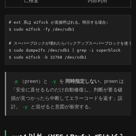
に検査
内部利用
# ext 系は e2fsck が直接呼ばれる。明示する場合:

$ sudo e2fsck -fy /dev/sdb1

# スーパーブロックが壊れたらバックアップスーパーブロックを使う

$ sudo dumpe2fs /dev/sdb1 | grep -i superblock

$ sudo e2fsck -b 32768 /dev/sdb1
（preen）と
を
同時指定しない
。preen は
-p
-y
「安全に直せるものだけ自動修復し、判断が要る破
損が見つかったら中断してエラーコードを返す」設
計。
と混ぜると意図が衝突する。
-y