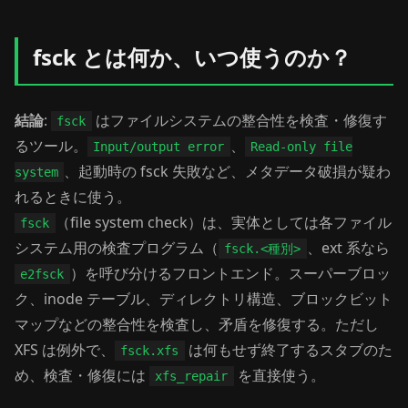
fsck とは何か、いつ使うのか？
結論
:
はファイルシステムの整合性を検査・修復す
fsck
るツール。
、
Input/output error
Read-only file
、起動時の fsck 失敗など、メタデータ破損が疑わ
system
れるときに使う。
（file system check）は、実体としては各ファイル
fsck
システム用の検査プログラム（
、ext 系なら
fsck.<種別>
）を呼び分けるフロントエンド。スーパーブロッ
e2fsck
ク、inode テーブル、ディレクトリ構造、ブロックビット
マップなどの整合性を検査し、矛盾を修復する。ただし
XFS は例外で、
は何もせず終了するスタブのた
fsck.xfs
め、検査・修復には
を直接使う。
xfs_repair