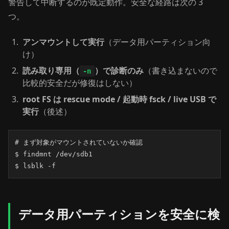
警告して中断するのが既定動作。安全な経路は次の 3
つ。
アンマウントして実行
（データ用パーティション向
け）
読み取り専用（
）で診断のみ
（書き込まないので
-n
比較的安全だが修復はしない）
root FS は rescue mode / 起動時 fsck / live USB で
実行
（後述）
# まず対象がマウントされていないか確認

$ findmnt /dev/sdb1

$ lsblk -f
データ用パーティションを安全に検