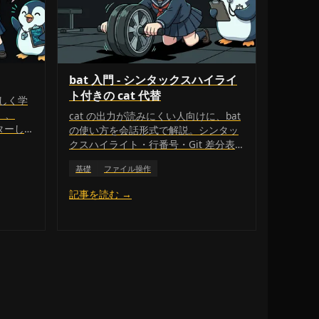
bat 入門 - シンタックスハイライ
ト付きの cat 代替
しく学
）、
cat の出力が読みにくい人向けに、bat
ターし
の使い方を会話形式で解説。シンタッ
クスハイライト・行番号・Git 差分表
示、Ubuntu の batcat 問題、cat 風に
基礎
ファイル操作
装飾を消す方法、man ページの色付け
まで丁寧に説明します。
記事を読む →