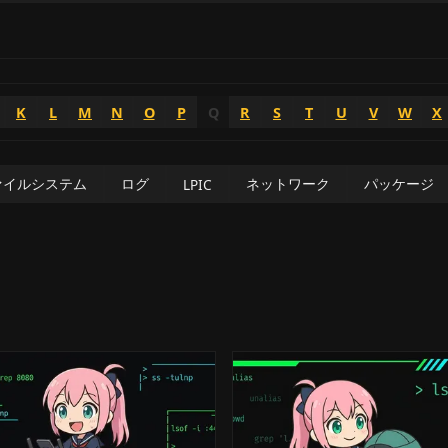
K
L
M
N
O
P
Q
R
S
T
U
V
W
X
ァイルシステム
ログ
ネットワーク
パッケージ
LPIC