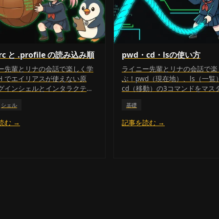
hrc と .profile の読み込み順
pwd・cd・lsの使い方
ー先輩とリナの会話で楽しく学
ライニー先輩とリナの会話で楽
SH でエイリアスが使えない原
ぶ！pwd（現在地）、ls（一覧
グインシェルとインタラクティ
cd（移動）の3コマンドをマス
の違い、source コマンドでの
よう。
シェル
基礎
映方法を初心者向けに丁寧に解
す。
読む →
記事を読む →