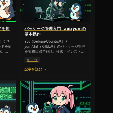
ドを短
パッケージ管理入門 - apt/yumの
基本操作
しく学
apt（Debian/Ubuntu系）と
ンドを短
yum/dnf（RHEL系）のパッケージ管理
化、
を実務目線で解説。検索・インストー
向けに解
ル・更新・削除のコマンド対応表と、
サービス
よくあるトラブルの切り分け手順をま
とめます。
記事を読む →