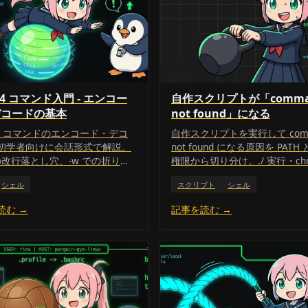
64 コマンド入門 - エンコー
自作スクリプトが「comma
デコードの基本
not found」になる
64 コマンドのエンコード・デコ
自作スクリプトを実行して com
初学者向けに会話形式で解説。
not found になる原因を PATH
 の改行落とし穴、-w での折り返
権限から切り分け。./ 実行・ch
そして「base64 は暗号化で
+x・PATH 追加・hash -r ま
シェル
スクリプト
シェル
」という最重要ポイントまでや
する。
説明します。
読む →
記事を読む →