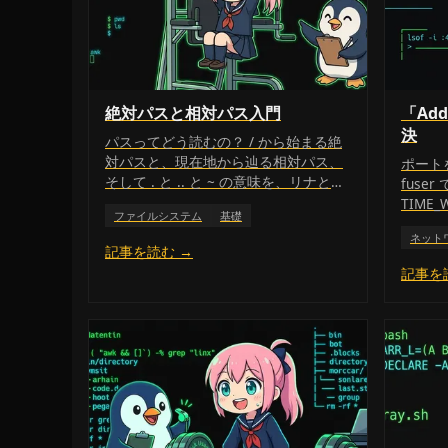
絶対パスと相対パス入門
「Addr
決
パスってどう読むの？ / から始まる絶
対パスと、現在地から辿る相対パス、
ポートを
そして . と .. と ~ の意味を、リナと一
fuse
緒にやさしく整理していくよ。
TIME
ファイルシステム
基礎
ネット
記事を読む →
記事を