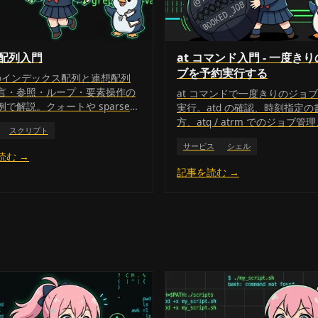
h 配列入門
at コマンド入門 - 一度き
ブを予約実行する
h のインデックス配列と連想配列
言・参照・ループ・要素操作の
at コマンドで一度きりのジョ
で解説。クォートや sparse
実行。atd の確認、時刻指定の
定番ハマりも整理する。
方、atq / atrm でのジョブ管理
スクリプト
との使い分けまで実務目線で解
サービス
シェル
読む →
記事を読む →