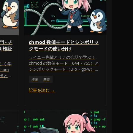
門 - チ
chmod 数値モードとシンボリッ
を検証
クモードの使い分け
ライニー先輩とリナの会話で学ぶ！
chmod の数値モード（644・755）と
しく学
シンボリックモード（u+x・go-w）の
sum
違いと使い分け、r=4 w=2 x=1 の計算
検出と改
権限
基礎
方法を初心者向けにやさしく解説しま
非推奨な
す。
説しま
記事を読む →