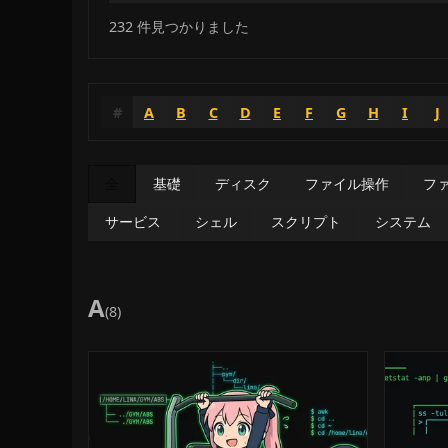
232
件見つかりました
#
A
B
C
D
E
F
G
H
I
J
全
基礎
ディスク
ファイル操作
フ
サービス
シェル
スクリプト
システム
A
(8)