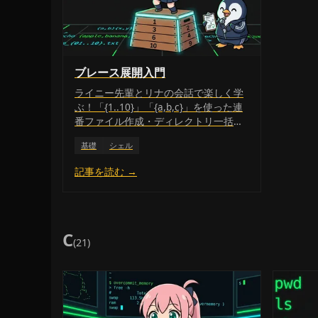
ブレース展開入門
ライニー先輩とリナの会話で楽しく学
ぶ！「{1..10}」「{a,b,c}」を使った連
番ファイル作成・ディレクトリ一括生
成のテクニックを、初心者向けに丁寧
基礎
シェル
に解説します。
記事を読む →
C
(21)