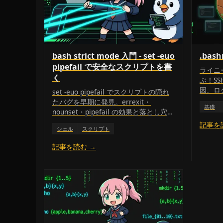
bash strict mode 入門 - set -euo
.bas
pipefail で安全なスクリプトを書
ライニ
く
ぶ！S
因、ロ
set -euo pipefail でスクリプトの隠れ
ブシェル
たバグを早期に発見。errexit・
基礎
即時反
nounset・pipefail の効果と落とし穴、
説しま
IFS 設定まで実務目線で解説します。
記事を
シェル
スクリプト
記事を読む →