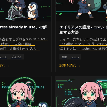
ess already in use」の解
エイリアスの設定 - コマン
縮する方法
占有するプロセスを ss / lsof /
ライニー先輩とリナの会話で楽
r で特定し、安全に解放。
ぶ！alias コマンドで長いコマ
_WAIT・多重起動の対処も。
縮する方法、.bashrc への永続
unalias での削除まで初心者
ワーク
プロセス
基礎
シェル
説します。
読む →
記事を読む →