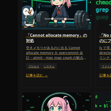
「Cannot allocate memory」の
「No s
対処
のに
空きメモリがあるのに出る Cannot
ls で見
allocate memory を overcommit 会
dire
計・ulimit・max_map_count の観点で
リンク
切り分け、恒久対処する手順。
ける。
プロセス
システム
ファイ
記事を読む →
記事を