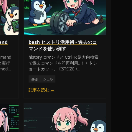
nd
bash ヒストリ活用術 - 過去のコ
マンドを使い倒す
mand
history コマンドと Ctrl+R 逆方向検索
 と実行
で過去コマンドを即再利用。!! / !$ シ
mod
ョートカット、HISTSIZE /
で順に解決
HISTCONTROL 設定まで効率的なシェ
基礎
シェル
ル操作を学べます。
記事を読む →