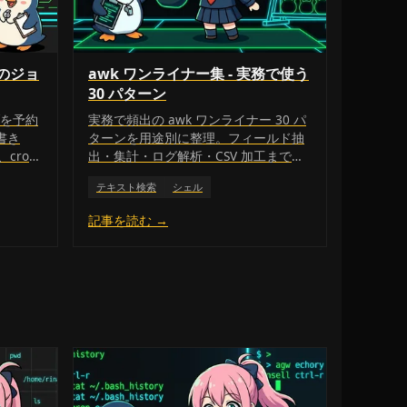
りのジョ
awk ワンライナー集 - 実務で使う
30 パターン
ブを予約
実務で頻出の awk ワンライナー 30 パ
書き
ターンを用途別に整理。フィールド抽
、cron
出・集計・ログ解析・CSV 加工まで即
説。
コピペで使えるチートシートです。
テキスト検索
シェル
記事を読む →