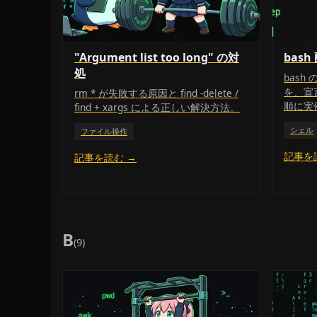
"Argument list too long" の対
bas
処
bas
を、宣
rm * が失敗する原因と find -delete /
順に実例
find + xargs による正しい解決方法。
配列の
シェル
ファイル操作
記事を
記事を読む →
B
(9)