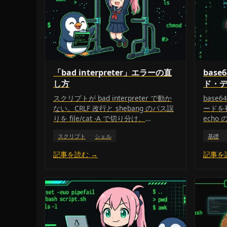
「bad interpreter」エラーの直
base
し方
ド・
スクリプトが bad interpreter で動か
base
ない。CRLF 改行と shebang のパス誤
ードを
りを file/cat -A で切り分け、
echo
dos2unix/sed で直す。
し制御、
スクリプト
シェル
基礎
はない
さしく
記事を読む →
記事を