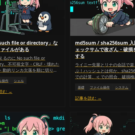
uch file or directory」な
md5sum / sha256sum 入
ファイルがある
ェックサムで改ざん・破損
する
えるのに No such file or
ctory。不可視文字・CRLF・壊れた
ライニー先輩とリナの会話で楽
・動的リンカ欠落を順に切り分
ぶ！ハッシュとは何か、sha256
での計算、-c での照合、破損
ル操作
シェル
ざん検出の違い、MD5 が今は
基礎
ファイル操作
システム
理由まで初心者目線で丁寧に解
読む →
す。
記事を読む →